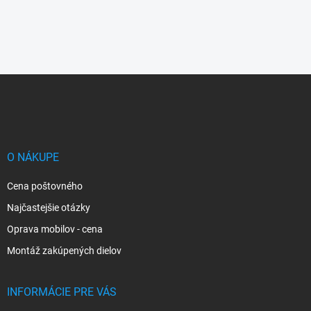
Z
á
p
ä
t
i
O NÁKUPE
e
Cena poštovného
Najčastejšie otázky
Oprava mobilov - cena
Montáž zakúpených dielov
INFORMÁCIE PRE VÁS