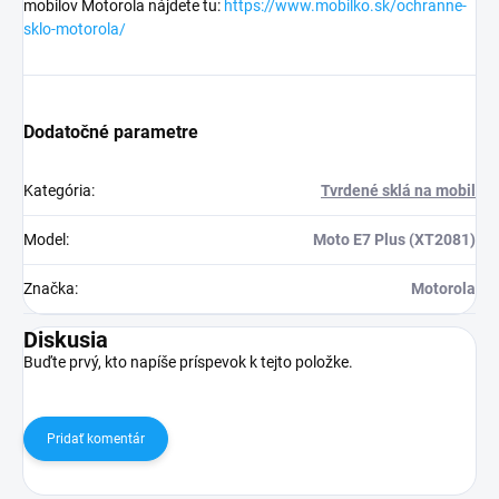
mobilov Motorola nájdete tu:
https://www.mobilko.sk/ochranne-
sklo-motorola/
Dodatočné parametre
Kategória
:
Tvrdené sklá na mobil
Model
:
Moto E7 Plus (XT2081)
Značka
:
Motorola
Diskusia
Buďte prvý, kto napíše príspevok k tejto položke.
Pridať komentár