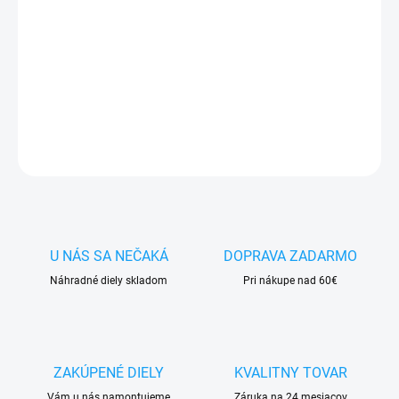
✅ Tovar
skladom -
posielame do 24h
✅ Doprava
pri nákupe
nad 60€ ZDARMA
✅
Zakúpený tovar je možné
do 30 dní vrátiť
✅ Vynikajúca
ochrana
displeja
pred poškodením
DETAILNÉ INFORMÁCIE
OPÝTAŤ SA
STRÁŽIŤ
U NÁS SA NEČAKÁ
DOPRAVA ZADARMO
Náhradné diely skladom
Pri nákupe nad 60€
ZAKÚPENÉ DIELY
KVALITNY TOVAR
Vám u nás namontujeme
Záruka na 24 mesiacov