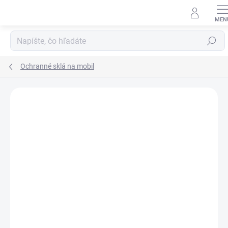
Prejsť
na
obsah
Hľadať
Ochranné sklá na mobil
Neohodnotené
Podrobnosti hodnotenia