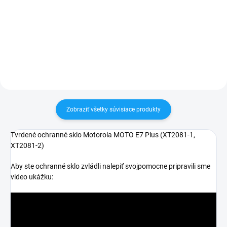
✅ Záruka 24 mesiacov✅ Doprava
✅ Záruka 24 mesiacov✅ Doprava
pri nákupe nad 60€ ZDARMA✅
pri nákupe nad 60€ ZDARMA✅
Zakúpený tovar je možné do
Zakúpený tovar je možné do
30 dní vrátiť✅ Perfektná ochrana
30 dní vrátiť✅ Tovar skladom -
mobilu pred poškodením
odosielame ihneď po objednaní
Zobraziť všetky súvisiace produkty
Tvrdené ochranné sklo Motorola MOTO E7 Plus (
XT2081-1,
XT2081-2)
Aby ste ochranné sklo zvládli nalepiť svojpomocne pripravili sme
video ukážku: