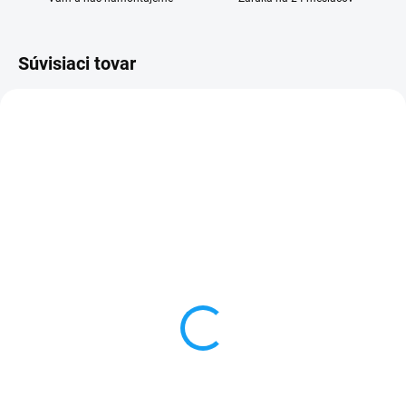
Súvisiaci tovar
SKLADOM
SKLADOM
Otváracie knižkové
Doska nabíjania a
puzdro Motorola Moto E7
mikrofón Motorola Moto
Plus / G9 Play / G9
E7 Plus (XT2081)
5,99 €
6,90 €
Detail
Detail