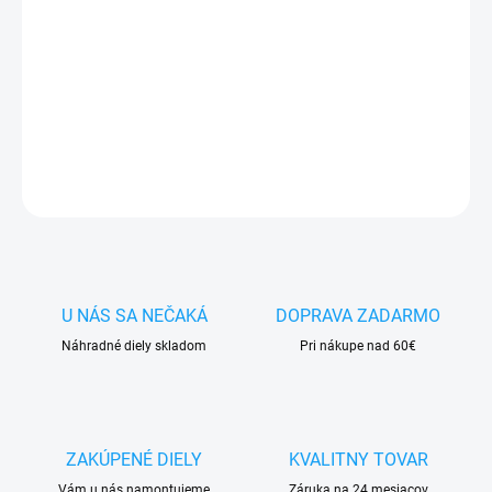
✅ Tovar
skladom -
posielame do 24h
✅ Doprava
pri nákupe
nad 60€ ZDARMA
✅
Zakúpený tovar je možné
do 30 dní vrátiť
✅ Vynikajúca
ochrana
displeja
pred poškodením
DETAILNÉ INFORMÁCIE
OPÝTAŤ SA
STRÁŽIŤ
U NÁS SA NEČAKÁ
DOPRAVA ZADARMO
Náhradné diely skladom
Pri nákupe nad 60€
ZAKÚPENÉ DIELY
KVALITNY TOVAR
Vám u nás namontujeme
Záruka na 24 mesiacov