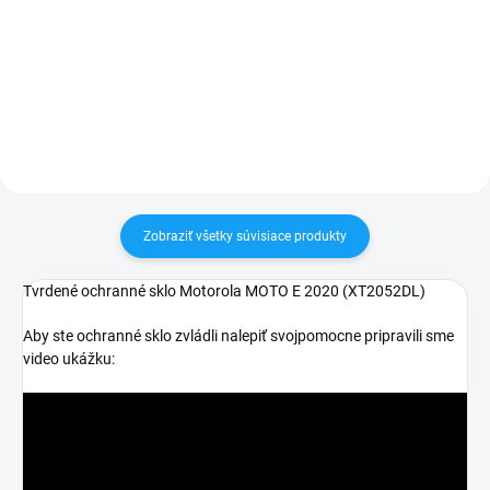
Zakúpený tovar je možné do
Zakúpený tovar je možné do
30 dní vrátiť✅ Tovar skladom -
30 dní vrátiť✅ Tovar skladom -
odosielame ihneď po objednaní
odosielame ihneď po objednaní
Zobraziť všetky súvisiace produkty
Tvrdené ochranné sklo Motorola MOTO E 2020 (
XT2052DL)
Aby ste ochranné sklo zvládli nalepiť svojpomocne pripravili sme
video ukážku: