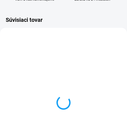
Súvisiaci tovar
SKLADOM
VYPREDANÉ
Dátový kábel USB /
Forcell nabíjačka micro
micro USB
USB + 1x USB
3,59 €
6,59 €
Do košíka
Detail
✅ Záruka 24 mesiacov✅ Doprava
✅ Záruka 24 mesiacov✅ Doprava
pri nákupe nad 60€ ZDARMA✅
pri nákupe nad 60€ ZDARMA✅