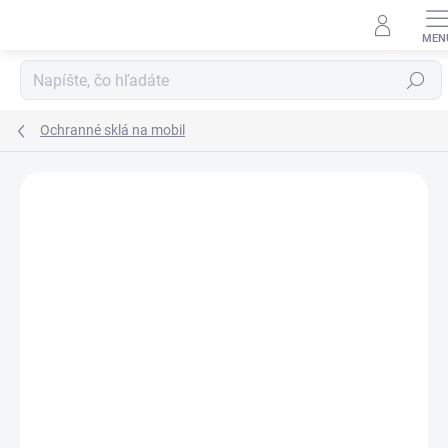
Prejsť
na
obsah
Hľadať
Ochranné sklá na mobil
Neohodnotené
Podrobnosti hodnotenia