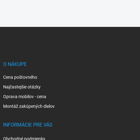
Z
á
p
ä
t
i
O NÁKUPE
e
Cena poštovného
Najčastejšie otázky
Oprava mobilov - cena
Montáž zakúpených dielov
INFORMÁCIE PRE VÁS
Obchodné podmienky