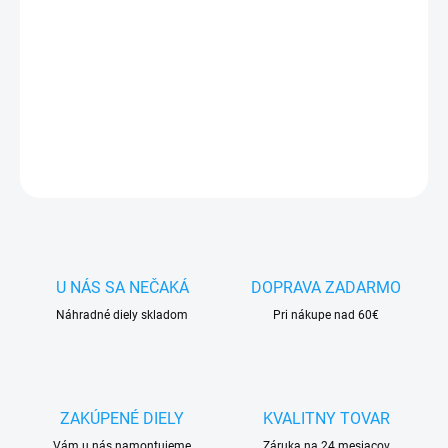
✅ Tovar
skladom -
posielame do 24h
✅ Doprava
pri nákupe
nad 60€ ZDARMA
✅
Zakúpený tovar je možné
do 30 dní vrátiť
✅ Vynikajúca
ochrana
displeja
pred poškodením
DETAILNÉ INFORMÁCIE
OPÝTAŤ SA
STRÁŽIŤ
U NÁS SA NEČAKÁ
DOPRAVA ZADARMO
Náhradné diely skladom
Pri nákupe nad 60€
ZAKÚPENÉ DIELY
KVALITNY TOVAR
Vám u nás namontujeme
Záruka na 24 mesiacov