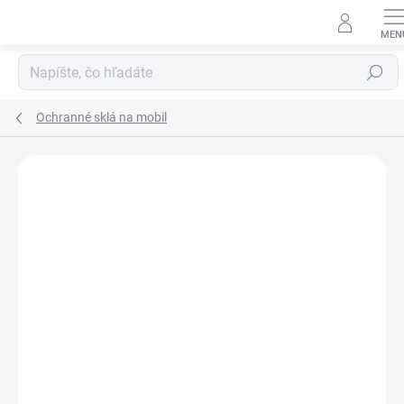
Prejsť
na
obsah
Hľadať
Ochranné sklá na mobil
Neohodnotené
Podrobnosti hodnotenia