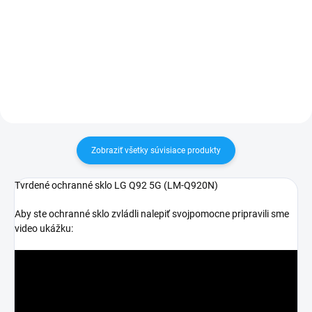
✅ Záruka 24 mesiacov✅ Doprava
30 dní vrátiť✅ Tovar skladom -
pri nákupe nad 60€ ZDARMA✅
odosielame ihneď po objednaní
Zakúpený tovar je možné do
30 dní vrátiť✅ Tovar skladom -
odosielame ihneď po objednaní
Zobraziť všetky súvisiace produkty
Tvrdené ochranné sklo LG Q92 5G (
LM-Q920N)
Aby ste ochranné sklo zvládli nalepiť svojpomocne pripravili sme
video ukážku: