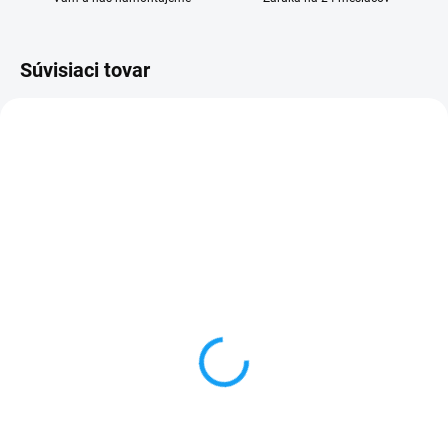
Súvisiaci tovar
VYPREDANÉ
VYPREDANÉ
Nabíjačka do auta USB C
HOCO dátový nabíjací
kábel USB type C (USB-
5,49 €
C) biely
Detail
3,99 €
✅ Záruka 24 mesiacov✅ Doprava
Detail
pri nákupe nad 60€ ZDARMA✅
Zakúpený tovar je možné do