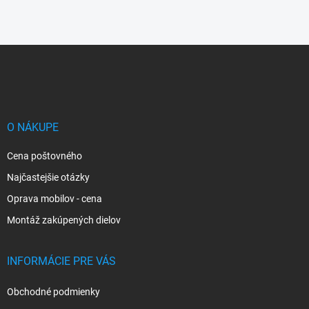
Z
á
p
ä
t
i
O NÁKUPE
e
Cena poštovného
Najčastejšie otázky
Oprava mobilov - cena
Montáž zakúpených dielov
INFORMÁCIE PRE VÁS
Obchodné podmienky