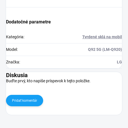
Dodatočné parametre
Kategória
:
Tvrdené sklá na mobil
Model
:
Q92 5G (LM-Q920)
Značka
:
LG
Diskusia
Buďte prvý, kto napíše príspevok k tejto položke.
Pridať komentár