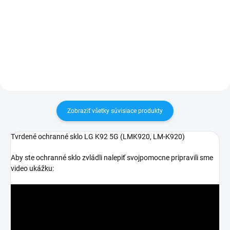
✅ Záruka 24 mesiacov✅ Doprava
30 dní vrátiť✅ Tovar skladom -
pri nákupe nad 60€ ZDARMA✅
odosielame ihneď po objednaní
Zakúpený tovar je možné do
30 dní vrátiť✅ Tovar skladom -
odosielame ihneď po objednaní
Zobraziť všetky súvisiace produkty
Tvrdené ochranné sklo LG K92 5G (
LMK920, LM-K920)
Aby ste ochranné sklo zvládli nalepiť svojpomocne pripravili sme
video ukážku: