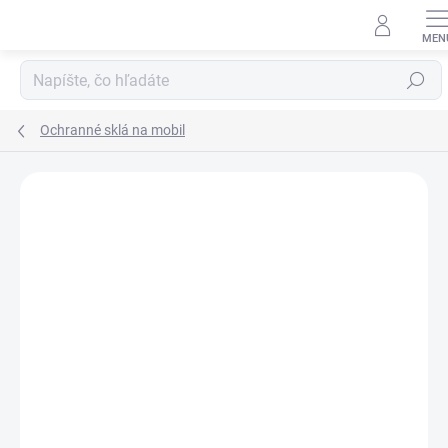
Prejsť
na
obsah
Hľadať
Ochranné sklá na mobil
Neohodnotené
Podrobnosti hodnotenia