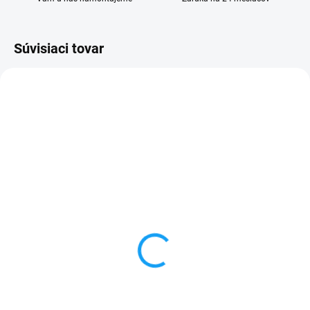
Súvisiaci tovar
VYPREDANÉ
VYPREDANÉ
Nabíjačka do auta USB C
HOCO dátový nabíjací
kábel USB type C (USB-
5,49 €
C) biely
Detail
3,99 €
✅ Záruka 24 mesiacov✅ Doprava
Detail
pri nákupe nad 60€ ZDARMA✅
Zakúpený tovar je možné do