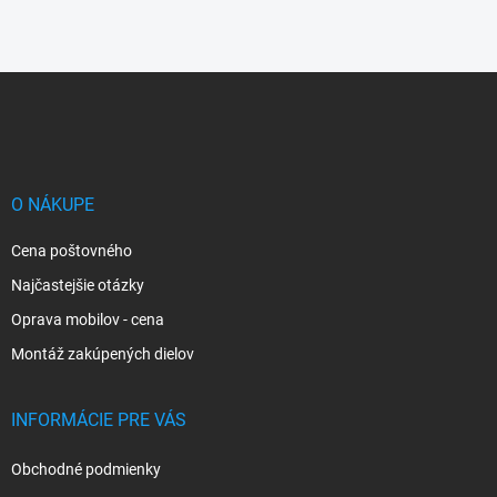
Z
á
p
ä
t
i
O NÁKUPE
e
Cena poštovného
Najčastejšie otázky
Oprava mobilov - cena
Montáž zakúpených dielov
INFORMÁCIE PRE VÁS
Obchodné podmienky