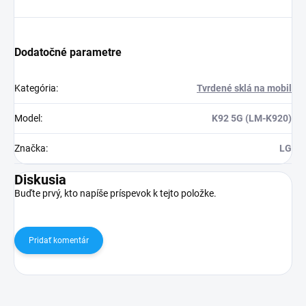
Dodatočné parametre
Kategória
:
Tvrdené sklá na mobil
Model
:
K92 5G (LM-K920)
Značka
:
LG
Diskusia
Buďte prvý, kto napíše príspevok k tejto položke.
Pridať komentár