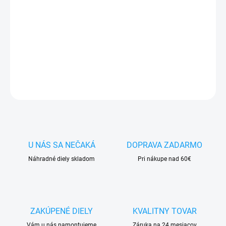
✅ Tovar
skladom -
posielame do 24h
✅ Doprava
pri nákupe
nad 60€ ZDARMA
✅
Zakúpený tovar je možné
do 30 dní vrátiť
✅ Vynikajúca
ochrana
displeja
pred poškodením
DETAILNÉ INFORMÁCIE
OPÝTAŤ SA
STRÁŽIŤ
U NÁS SA NEČAKÁ
DOPRAVA ZADARMO
Náhradné diely skladom
Pri nákupe nad 60€
ZAKÚPENÉ DIELY
KVALITNY TOVAR
Vám u nás namontujeme
Záruka na 24 mesiacov