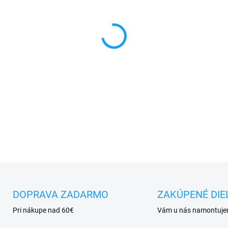
MÔŽEME DORUČIŤ DO:
11.8.2
−
+
✅ Tovar
skladom -
posielam
✅ Doprava
pri nákupe
nad 6
✅
Zakúpený tovar je možné
d
✅ Vynikajúca
ochrana
displ
DETAILNÉ INFORMÁCIE
DOPRAVA ZADARMO
ZAKÚPENÉ DIE
Pri nákupe nad 60€
Vám u nás namontuj