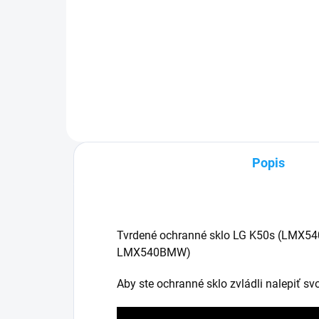
pri nákupe nad 60€ ZDARMA✅
Zakúpený tovar je možné do
✅ Z
30 dní vrátiť✅ Tovar skladom -
pri
odosielame ihneď po objednaní
Zak
30 d
odo
Popis
Tvrdené ochranné sklo LG K50s (
LMX54
LMX540BMW)
Aby ste ochranné sklo zvládli nalepiť s