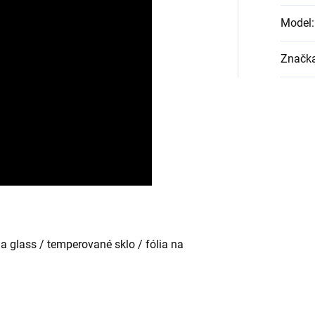
Model
:
Značk
la glass / temperované sklo / fólia na