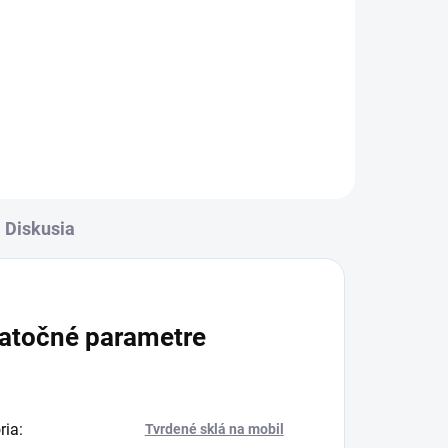
rava
✅ Záruka 24 mesiacov✅ Doprava
✅
pri nákupe nad 60€ ZDARMA✅
Zakúpený tovar je možné do
-
30 dní vrátiť✅ Tovar skladom -
ní
odosielame ihneď po objednaní
Diskusia
atočné parametre
ria
:
Tvrdené sklá na mobil