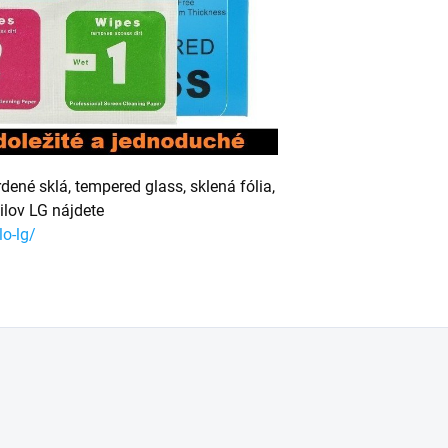
ené sklá, tempered glass, sklená fólia,
ilov LG nájdete
o-lg/