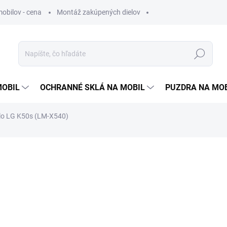
obilov - cena
Montáž zakúpených dielov
Hľadať
MOBIL
OCHRANNÉ SKLÁ NA MOBIL
PUZDRA NA MO
lo LG K50s (LM-X540)
otenia
3,90 €
1 €
0,81 € bez DPH
Jednotková
SKLADOM
cena: