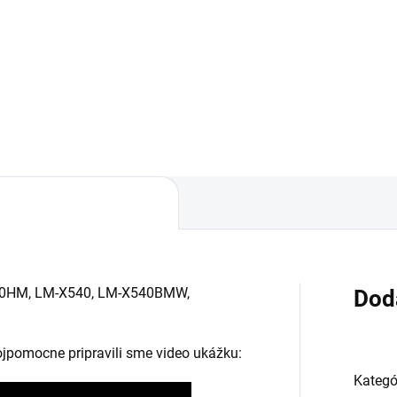
✅ Záruka 24 mesiacov✅ Dop
pri nákupe nad 60€ ZDARMA
áruka 24 mesiacov✅ Doprava
Zakúpený tovar je možné do
 nákupe nad 60€ ZDARMA✅
30 dní vrátiť✅ Tovar skladom 
úpený tovar je možné do
odosielame ihneď po objedna
ní vrátiť✅ Tovar skladom -
sielame ihneď po objednaní
0HM, LM-X540, LM-X540BMW,
Dod
vojpomocne pripravili sme video ukážku:
Kategó