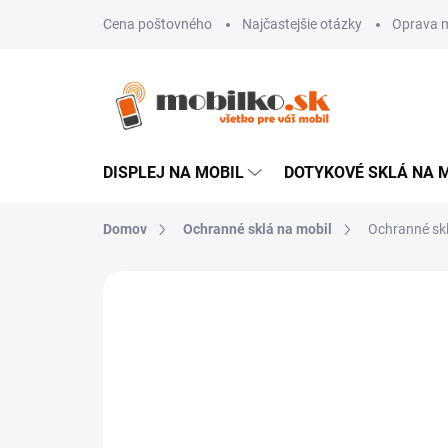
Prejsť
Cena poštovného
Najčastejšie otázky
Oprava m
na
obsah
DISPLEJ NA MOBIL
DOTYKOVÉ SKLÁ NA 
Domov
Ochranné sklá na mobil
Ochranné sk
Neohodnotené
Podrobnosti hodn