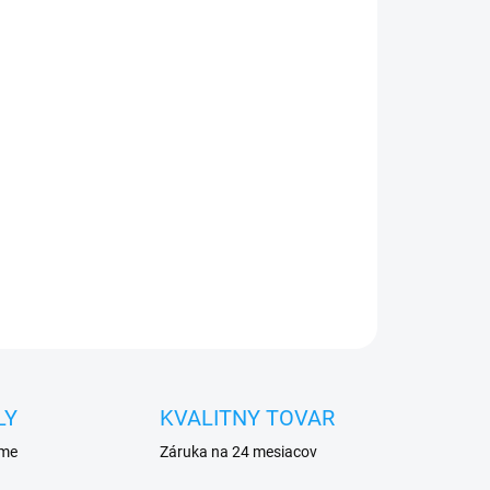
026
Pridať do košíka
e do 24h
0€ ZDARMA
o 30 dní vrátiť
eja
pred poškodením
OPÝTAŤ SA
STRÁŽIŤ
LY
KVALITNY TOVAR
eme
Záruka na 24 mesiacov