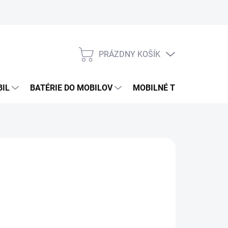
PRÁZDNY KOŠÍK
NÁKUPNÝ
KOŠÍK
BIL
BATÉRIE DO MOBILOV
MOBILNÉ TELEFÓNY