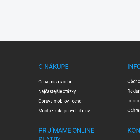
Z
á
p
ä
O NÁKUPE
INF
t
i
Obcho
Cena poštovného
e
Rekla
Najčastejšie otázky
Inform
Oprava mobilov - cena
Ochra
Montáž zakúpených dielov
PRIJÍMAME ONLINE
KON
PLATBY