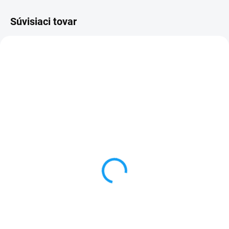
Súvisiaci tovar
SKLADOM
VYPREDANÉ
Dátový kábel USB /
Forcell nabíjačka micro
micro USB
USB + 1x USB
3,59 €
6,59 €
Do košíka
Detail
✅ Záruka 24 mesiacov✅ Doprava
✅ Záruka 24 mesiacov✅ Doprava
pri nákupe nad 60€ ZDARMA✅
pri nákupe nad 60€ ZDARMA✅
Zakúpený tovar je možné do
Zakúpený tovar je možné do