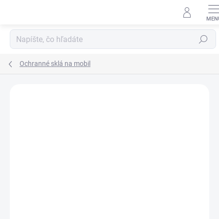
Prejsť
na
obsah
Hľadať
Ochranné sklá na mobil
Neohodnotené
Podrobnosti hodnotenia