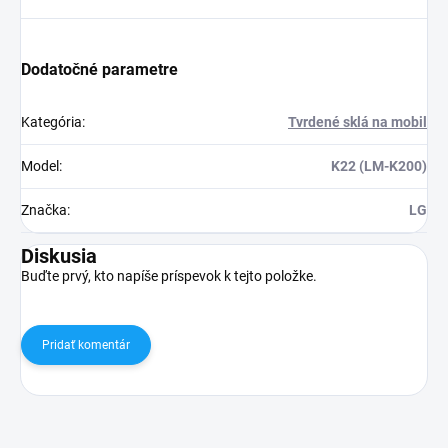
Dodatočné parametre
Kategória
:
Tvrdené sklá na mobil
Model
:
K22 (LM-K200)
Značka
:
LG
Diskusia
Buďte prvý, kto napíše príspevok k tejto položke.
Pridať komentár