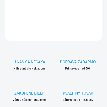
✅ Doprava
pri nákupe
nad 60€ ZDARMA
✅
Zakúpený tovar je možné
do 30 dní vrátiť
✅ Vynikajúca
ochrana
displeja
pred poškodením
DETAILNÉ INFORMÁCIE
OPÝTAŤ SA
STRÁŽIŤ
U NÁS SA NEČAKÁ
DOPRAVA ZADARMO
Náhradné diely skladom
Pri nákupe nad 60€
ZAKÚPENÉ DIELY
KVALITNY TOVAR
Vám u nás namontujeme
Záruka na 24 mesiacov