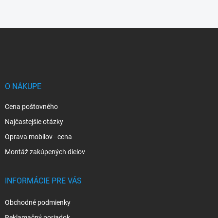
Z
á
p
ä
t
i
O NÁKUPE
e
Cena poštovného
Najčastejšie otázky
Oprava mobilov - cena
Montáž zakúpených dielov
INFORMÁCIE PRE VÁS
Obchodné podmienky
Reklamačný poriadok