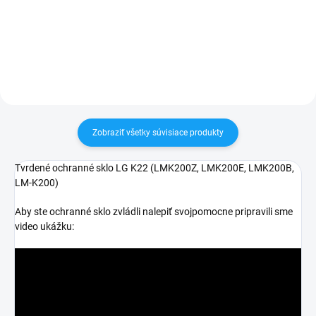
30 dní vrátiť✅ Tovar skladom -
30 dní vrátiť✅ Tovar skladom -
odosielame ihneď po objednaní
odosielame ihneď po objednaní
Zobraziť všetky súvisiace produkty
Tvrdené ochranné sklo LG K22 (
LMK200Z, LMK200E, LMK200B,
LM-K200)
Aby ste ochranné sklo zvládli nalepiť svojpomocne pripravili sme
video ukážku: