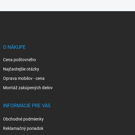
Z
á
p
ä
t
i
O NÁKUPE
e
Cena poštovného
Najčastejšie otázky
Oprava mobilov - cena
Montáž zakúpených dielov
INFORMÁCIE PRE VÁS
Obchodné podmienky
Reklamačný poriadok