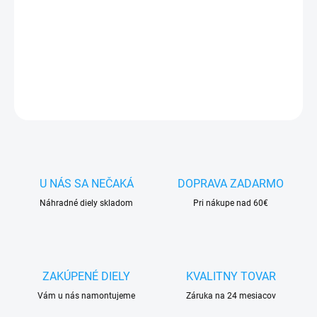
✅ Doprava
pri nákupe
nad 60€ ZDARMA
✅
Zakúpený tovar je možné
do 30 dní vrátiť
✅ Vynikajúca
ochrana
displeja
pred poškodením
DETAILNÉ INFORMÁCIE
OPÝTAŤ SA
STRÁŽIŤ
U NÁS SA NEČAKÁ
DOPRAVA ZADARMO
Náhradné diely skladom
Pri nákupe nad 60€
ZAKÚPENÉ DIELY
KVALITNY TOVAR
Vám u nás namontujeme
Záruka na 24 mesiacov