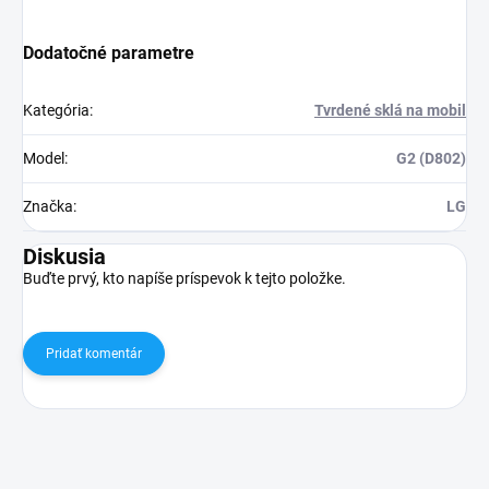
Dodatočné parametre
Kategória
:
Tvrdené sklá na mobil
Model
:
G2 (D802)
Značka
:
LG
Diskusia
Buďte prvý, kto napíše príspevok k tejto položke.
Pridať komentár