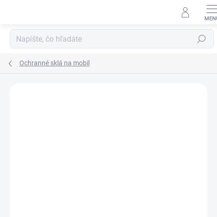
Prejsť
na
obsah
Hľadať
Ochranné sklá na mobil
Neohodnotené
Podrobnosti hodnotenia