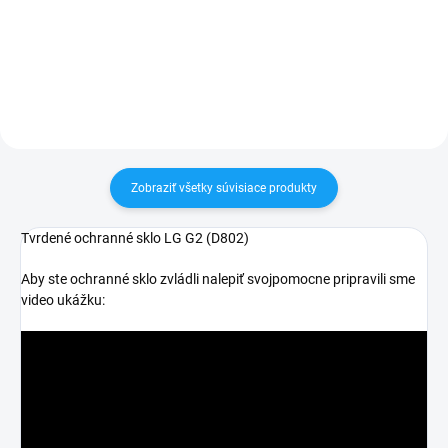
30 dní vrátiť✅ Tovar skladom -
Zakúpený tovar je možné do
odosielame ihneď po objednaní
30 dní vrátiť✅ Perfektná ochrana
mobilu pred poškodením
Zobraziť všetky súvisiace produkty
Tvrdené ochranné sklo LG G2 (D802)
Aby ste ochranné sklo zvládli nalepiť svojpomocne pripravili sme
video ukážku: