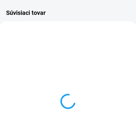
Súvisiaci tovar
SKLADOM
SKLADOM
Ultratenké gumené
Dátový kábel USB /
puzdro LG G2 (D802)
micro USB
priesvitné
3,59 €
1 €
Do košíka
Do košíka
✅ Záruka 24 mesiacov✅ Doprava
pri nákupe nad 60€ ZDARMA✅
✅ Záruka 24 mesiacov✅ Doprava
Zakúpený tovar je možné do
pri nákupe nad 60€ ZDARMA✅