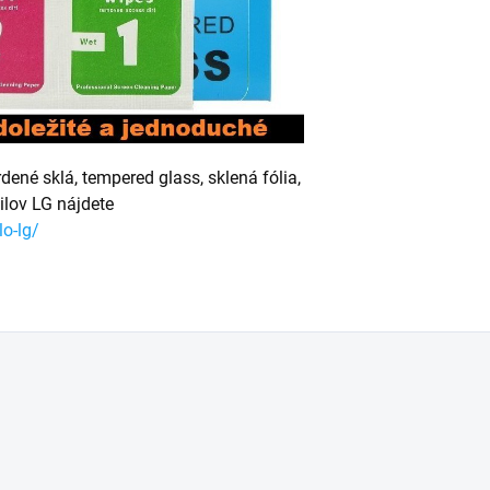
ené sklá, tempered glass, sklená fólia,
ilov LG nájdete
o-lg/