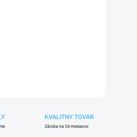
026
Pridať do košíka
e do 24h
0€ ZDARMA
o 30 dní vrátiť
eja
pred poškodením
OPÝTAŤ SA
STRÁŽIŤ
LY
KVALITNY TOVAR
eme
Záruka na 24 mesiacov