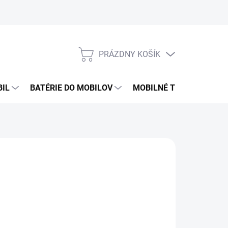
PRÁZDNY KOŠÍK
NÁKUPNÝ
KOŠÍK
BIL
BATÉRIE DO MOBILOV
MOBILNÉ TELEFÓNY