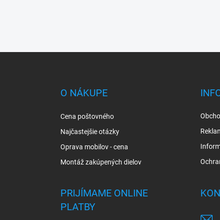
Z
á
p
ä
O NÁKUPE
INF
t
i
Obcho
Cena poštovného
e
Rekla
Najčastejšie otázky
Inform
Oprava mobilov - cena
Ochra
Montáž zakúpených dielov
PRIJÍMAME ONLINE
KON
PLATBY