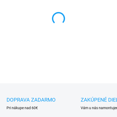
MÔŽEME DORUČIŤ DO:
11.8.2
−
+
✅ Tovar
skladom -
posielam
✅ Doprava
pri nákupe
nad 6
✅
Zakúpený tovar je možné
d
✅ Vynikajúca
ochrana
displ
DETAILNÉ INFORMÁCIE
DOPRAVA ZADARMO
ZAKÚPENÉ DIE
Pri nákupe nad 60€
Vám u nás namontuj