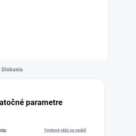
rava
✅ Záruka 24 mesiacov✅ Doprava
✅
pri nákupe nad 60€ ZDARMA✅
Zakúpený tovar je možné do
-
30 dní vrátiť✅ Tovar skladom -
ní
odosielame ihneď po objednaní
Diskusia
atočné parametre
ria
:
Tvrdené sklá na mobil