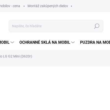
obilov - cena
Montáž zakúpených dielov
Hľadať
MOBIL
OCHRANNÉ SKLÁ NA MOBIL
PUZDRA NA MO
o LG G2 Mini (D620r)
otenia
3,90 €
1 €
0,81 € bez DPH
Jednotková
SKLADOM
cena: