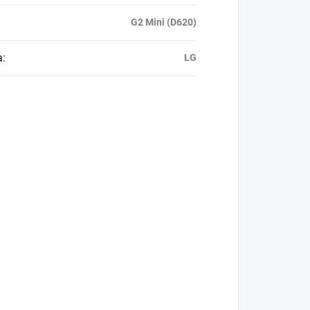
G2 Mini (D620)
a
:
LG