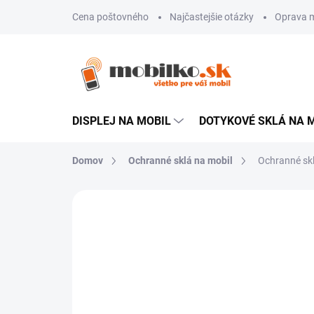
Prejsť
Cena poštovného
Najčastejšie otázky
Oprava m
na
obsah
DISPLEJ NA MOBIL
DOTYKOVÉ SKLÁ NA 
Domov
Ochranné sklá na mobil
Ochranné skl
Neohodnotené
Podrobnosti hodn