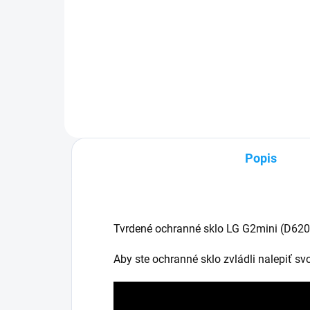
✅ Tovar skladom - posielame do
24h✅ Doprava pri nákupe nad
✅ Z
60€ ZDARMA✅ Zakúpený tovar je
pri
možné do 30 dní vrátiť✅
Zak
Vynikajúca ochrana displeja pred
30 
poškodením
mob
Popis
Tvrdené ochranné sklo LG G2mini (D620
Aby ste ochranné sklo zvládli nalepiť s