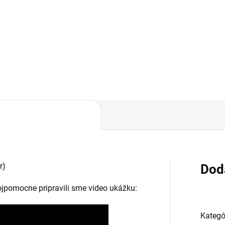
✅ Záruka 24 mesiacov✅ Dop
pri nákupe nad 60€ ZDARMA
áruka 24 mesiacov✅ Doprava
Zakúpený tovar je možné do
 nákupe nad 60€ ZDARMA✅
30 dní vrátiť✅ Tovar skladom 
úpený tovar je možné do
odosielame ihneď po objedna
dní vrátiť✅ Perfektná ochrana
ilu pred poškodením
r)
Dod
vojpomocne pripravili sme video ukážku:
Kategó