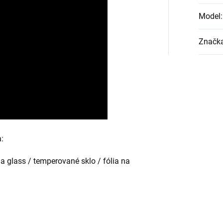
Model
:
Značk
:
la glass / temperované sklo / fólia na