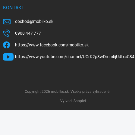
KONTAKT
obchod
@
mobilko.sk
0908 447 777
https://www.facebook.com/mobilko.sk
https://www.youtube.com/channel/UCrK2p3wDmn4ijUdtxcC84
Copyright 2026
mobilko.sk
. Všetky práva vyhradené.
Vytvoril Shoptet