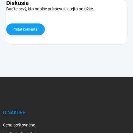
Diskusia
Buďte prvý, kto napíše príspevok k tejto položke.
Pridať komentár
Z
á
p
ä
t
i
O NÁKUPE
e
Cena poštovného