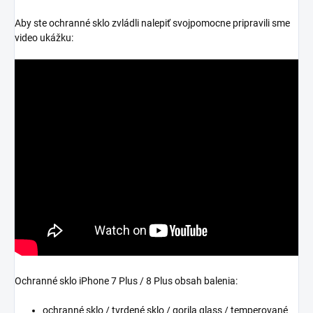
Aby ste ochranné sklo zvládli nalepiť svojpomocne pripravili sme
video ukážku:
Ochranné sklo iPhone 7 Plus / 8 Plus obsah balenia:
ochranné sklo / tvrdené sklo / gorila glass / temperované