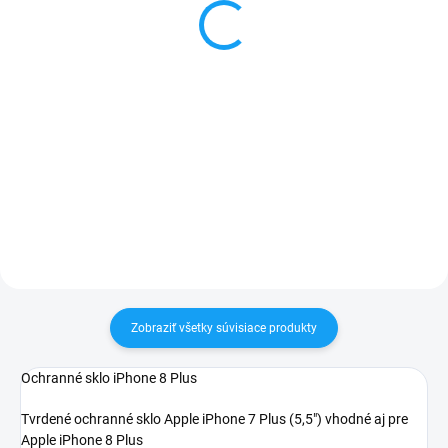
iPhone 8 Plus čierne
11,50 €
5,99 €
Detail
Do košíka
✅ Záruka 1 rok na kapacitu
min. 80%✅ Doprava pri nákupe
✅ Záruka 24 mesiacov✅ Doprava
nad 60€ ZDARMA✅ Zakúpený
pri nákupe nad 60€ ZDARMA✅
tovar je možné do 30 dní vrátiť✅
Zakúpený tovar je možné do
Možnosť nechať zakúpený diel
30 dní vrátiť✅ Perfektná ochrana
namontovať
mobilu pred poškodením
Zobraziť všetky súvisiace produkty
Ochranné sklo iPhone 8 Plus
Tvrdené ochranné sklo Apple iPhone 7 Plus (5,5") vhodné aj pre
Apple iPhone 8 Plus