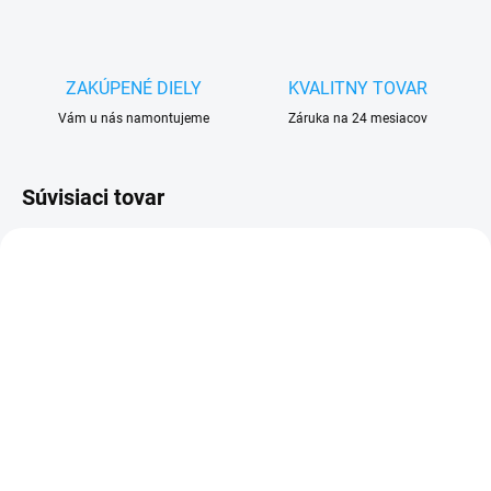
ZAKÚPENÉ DIELY
KVALITNY TOVAR
Vám u nás namontujeme
Záruka na 24 mesiacov
Súvisiaci tovar
SKLADOM
SKLADOM
Batéria iPhone 7 Plus
Otváracie knižkové
2900mAh
puzdro iPhone 7 Plus /