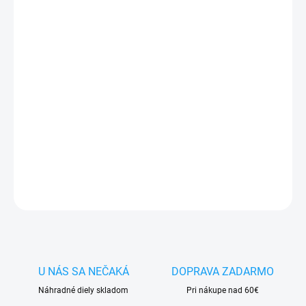
DORUČIŤ DO:
12.8.2026
−
+
Pridať do košíka
✅ Tovar
skladom -
posielame do 24h
✅ Doprava
pri nákupe
nad 60€ ZDARMA
✅
Zakúpený tovar je možné
do 30 dní vrátiť
✅ Vynikajúca
ochrana
displeja
pred poškodením
DETAILNÉ INFORMÁCIE
OPÝTAŤ SA
STRÁŽIŤ
U NÁS SA NEČAKÁ
DOPRAVA ZADARMO
Náhradné diely skladom
Pri nákupe nad 60€