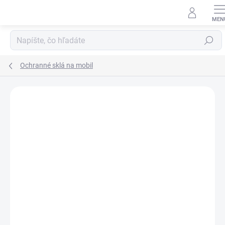
Prejsť
na
obsah
Hľadať
Ochranné sklá na mobil
Neohodnotené
Podrobnosti hodnotenia