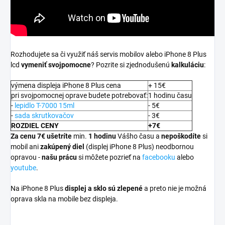
Rozhodujete sa či využiť náš servis mobilov alebo iPhone 8 Plus
lcd
vymeniť svojpomocne
? Pozrite si zjednodušenú
kalkuláciu
:
výmena displeja iPhone 8 Plus cena
+ 15€
pri svojpomocnej oprave budete potrebovať:
1 hodinu času
-
lepidlo T-7000 15ml
- 5€
-
sada skrutkovačov
- 3€
ROZDIEL CENY
+7€
Za cenu 7€ ušetríte
min.
1 hodinu
Vášho času a
nepoškodíte
si
mobil ani
zakúpený diel
(displej iPhone 8 Plus) neodbornou
opravou -
našu prácu
si môžete pozrieť na
facebooku
alebo
youtube
.
Na iPhone 8 Plus
displej a
sklo sú zlepené
a preto nie je možná
oprava skla na mobile bez displeja.