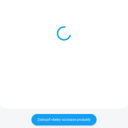
SKLADOM
SKLADOM
Batéria iPhone 8 Plus
Housing - kryt na Apple
2691mAh
iPhone 8 Plus čierny
11,90 €
7,99 €
Detail
Detail
✅ Záruka 1 rok na kapacitu
✅ Záruka 24 mesiacov✅ Doprava
min. 80%✅ Doprava pri nákupe
pri nákupe nad 60€ ZDARMA✅
nad 60€ ZDARMA✅ Zakúpený
Zakúpený tovar je možné do
tovar je možné do 30 dní vrátiť✅
30 dní vrátiť✅ Možnosť nechať
Možnosť nechať zakúpený diel
zakúpený diel namontovať
namontovať
Zobraziť všetky súvisiace produkty