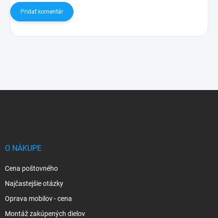
Pridať komentár
Z
á
p
ä
t
i
O NÁKUPE
e
Cena poštovného
Najčastejšie otázky
Oprava mobilov - cena
Montáž zakúpených dielov