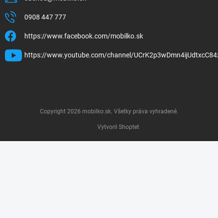
0908 447 777
https://www.facebook.com/mobilko.sk
https://www.youtube.com/channel/UCrK2p3wDmn4ijUdtxcC84
Copyright 2026
mobilko.sk
. Všetky práva vyhradené.
Vytvoril Shoptet