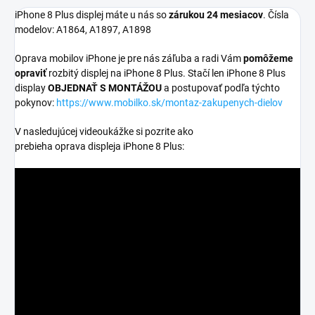
iPhone 8 Plus displej máte u nás so
zárukou 24 mesiacov
. Čísla
modelov: A1864, A1897, A1898
Oprava mobilov iPhone je pre nás záľuba a radi Vám
pomôžeme
opraviť
rozbitý displej na iPhone 8 Plus. Stačí len iPhone 8 Plus
display
OBJEDNAŤ S MONTÁŽOU
a postupovať podľa týchto
pokynov:
https://www.mobilko.sk/montaz-zakupenych-dielov
V nasledujúcej videoukážke si pozrite ako
prebieha oprava displeja iPhone 8 Plus: