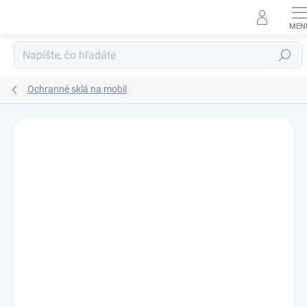
Prejsť
na
obsah
Hľadať
Ochranné sklá na mobil
Neohodnotené
Podrobnosti hodnotenia