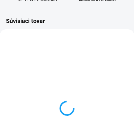
Súvisiaci tovar
VYPREDANÉ
VYPREDANÉ
Nabíjačka do auta USB C
HOCO dátový nabíjací
kábel USB type C (USB-
5,49 €
C) biely
Detail
3,99 €
✅ Záruka 24 mesiacov✅ Doprava
Detail
pri nákupe nad 60€ ZDARMA✅
Zakúpený tovar je možné do