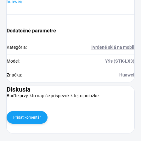
huawei/
Dodatočné parametre
Kategória
:
Tvrdené sklá na mobil
Model
:
Y9s (STK-LX3)
Značka
:
Huawei
Diskusia
Buďte prvý, kto napíše príspevok k tejto položke.
Pridať komentár