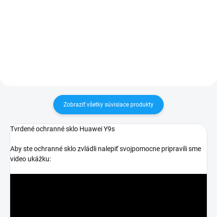
✅ Záruka 24 mesiacov✅ Doprava
30 dní vrátiť✅ Tovar skladom -
pri nákupe nad 60€ ZDARMA✅
odosielame ihneď po objednaní
Zakúpený tovar je možné do
30 dní vrátiť✅ Tovar skladom -
odosielame ihneď po objednaní
Zobraziť všetky súvisiace produkty
Tvrdené ochranné sklo Huawei Y9s
Aby ste ochranné sklo zvládli nalepiť svojpomocne pripravili sme
video ukážku: