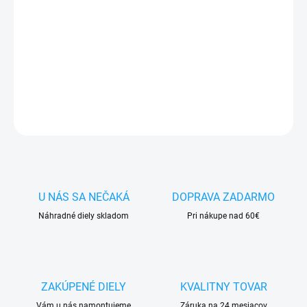
✅ Tovar
skladom -
posielame do 24h
✅ Doprava
pri nákupe
nad 60€ ZDARMA
✅
Zakúpený tovar je možné
do 30 dní vrátiť
✅ Vynikajúca
ochrana
displeja
pred poškodením
DETAILNÉ INFORMÁCIE
OPÝTAŤ SA
STRÁŽIŤ
U NÁS SA NEČAKÁ
DOPRAVA ZADARMO
Náhradné diely skladom
Pri nákupe nad 60€
ZAKÚPENÉ DIELY
KVALITNY TOVAR
Vám u nás namontujeme
Záruka na 24 mesiacov