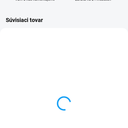
Súvisiaci tovar
SKLADOM
SKLADOM
Huawei Y7 2018 (LDN-
Dátový kábel USB /
L01) displej lcd +
micro USB
dotykové sklo
3,59 €
16,90 €
Do košíka
Detail
✅ Záruka 24 mesiacov✅ Doprava
pri nákupe nad 60€ ZDARMA✅