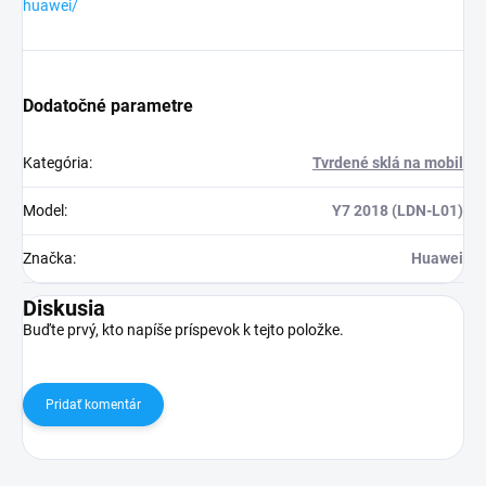
huawei/
Dodatočné parametre
Kategória
:
Tvrdené sklá na mobil
Model
:
Y7 2018 (LDN-L01)
Značka
:
Huawei
Diskusia
Buďte prvý, kto napíše príspevok k tejto položke.
Pridať komentár