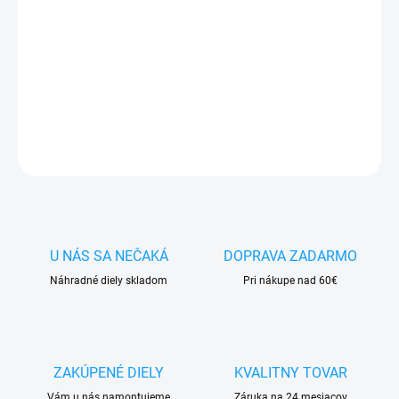
✅ Tovar
skladom -
posielame do 24h
✅ Doprava
pri nákupe
nad 60€ ZDARMA
✅
Zakúpený tovar je možné
do 30 dní vrátiť
✅ Vynikajúca
ochrana
displeja
pred poškodením
DETAILNÉ INFORMÁCIE
OPÝTAŤ SA
STRÁŽIŤ
U NÁS SA NEČAKÁ
DOPRAVA ZADARMO
Náhradné diely skladom
Pri nákupe nad 60€
ZAKÚPENÉ DIELY
KVALITNY TOVAR
Vám u nás namontujeme
Záruka na 24 mesiacov