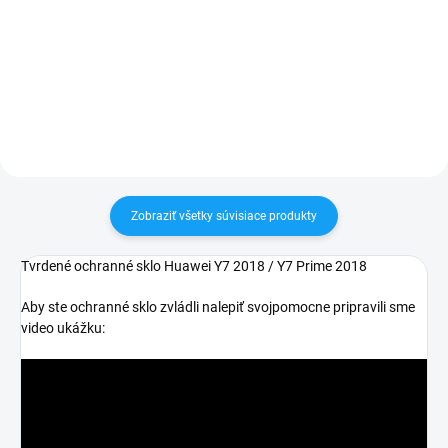
✅ Záruka 24 mesiacov✅ Doprava
Zakúpený tovar je možné do
pri nákupe nad 60€ ZDARMA✅
30 dní vrátiť✅ Tovar skladom -
Zakúpený tovar je možné do
odosielame ihneď po objednaní
30 dní vrátiť✅ Možnosť nechať
zakúpený diel namontovať
Zobraziť všetky súvisiace produkty
Tvrdené ochranné sklo Huawei Y7 2018 / Y7 Prime 2018
Aby ste ochranné sklo zvládli nalepiť svojpomocne pripravili sme
video ukážku: