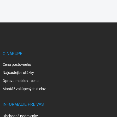
Z
á
p
ä
t
i
O NÁKUPE
e
Cena poštovného
Najčastejšie otázky
Oprava mobilov - cena
Montáž zakúpených dielov
INFORMÁCIE PRE VÁS
Obchodné podmienky