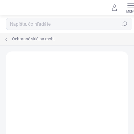
Prejsť
na
obsah
Hľadať
Ochranné sklá na mobil
Neohodnotené
Podrobnosti hodnotenia