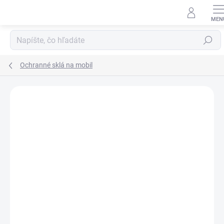
Prejsť
na
obsah
Hľadať
Ochranné sklá na mobil
Neohodnotené
Podrobnosti hodnotenia