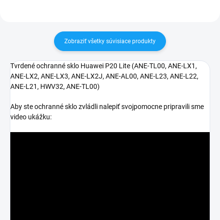
Zobraziť všetky súvisiace produkty
Tvrdené ochranné sklo Huawei P20 Lite (ANE-TL00, ANE-LX1,
ANE-LX2, ANE-LX3, ANE-LX2J, ANE-AL00, ANE-L23, ANE-L22,
ANE-L21, HWV32, ANE-TL00)
Aby ste ochranné sklo zvládli nalepiť svojpomocne pripravili sme
video ukážku: