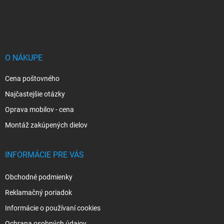
Z
á
p
ä
t
i
O NÁKUPE
e
Cena poštovného
Najčastejšie otázky
Oprava mobilov - cena
Montáž zakúpených dielov
INFORMÁCIE PRE VÁS
Obchodné podmienky
Reklamačný poriadok
Informácie o používaní cookies
Ochrana osobných údajov