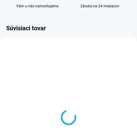
Vám u nás namontujeme
Záruka na 24 mesiacov
Súvisiaci tovar
SKLADOM
VYPREDANÉ
Huawei P20 Lite (ANE-
Ochranné sklo Huawei
LX1) displej lcd +
P20 Lite (ANE-LX1)
dotykové sklo
3,90 €
20,90 €
Detail
Detail