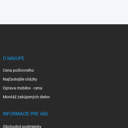
Z
á
p
ä
t
i
O NÁKUPE
e
Cena poštovného
Najčastejšie otázky
Oprava mobilov - cena
Montáž zakúpených dielov
INFORMÁCIE PRE VÁS
Obchodné podmienky