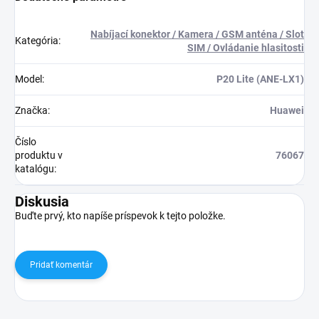
Nabíjací konektor / Kamera / GSM anténa / Slot
Kategória
:
SIM / Ovládanie hlasitosti
Model
:
P20 Lite (ANE-LX1)
Značka
:
Huawei
Číslo
produktu v
76067
katalógu
:
Diskusia
Buďte prvý, kto napíše príspevok k tejto položke.
Pridať komentár