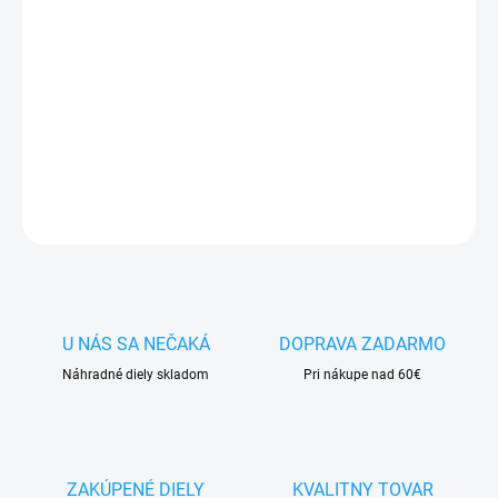
✅
Záruka 24 mesiacov
✅ Doprava
pri nákupe
nad 60€ ZDARMA
✅
Zakúpený tovar je možné
do 30 dní vrátiť
✅ Možnosť
nechať
zakúpený diel
namontovať
DETAILNÉ INFORMÁCIE
OPÝTAŤ SA
STRÁŽIŤ
U NÁS SA NEČAKÁ
DOPRAVA ZADARMO
Náhradné diely skladom
Pri nákupe nad 60€
ZAKÚPENÉ DIELY
KVALITNY TOVAR