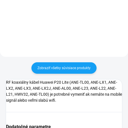
✅ Tovar skladom - posielame do
24h✅ Doprava pri nákupe nad
✅ Záruka 24 mesiacov✅ Doprava
60€ ZDARMA✅ Zakúpený tovar je
pri nákupe nad 60€ ZDARMA✅
možné do 30 dní vrátiť✅
Zakúpený tovar je možné do
Vynikajúca ochrana displeja pred
30 dní vrátiť✅ Možnosť nechať
poškodením
zakúpený diel namontovať
Zobraziť všetky súvisiace produkty
RF koaxiálny kábel Huawei P20 Lite (ANE-TL00, ANE-LX1, ANE-
LX2, ANE-LX3, ANE-LX2J, ANE-AL00, ANE-L23, ANE-L22, ANE-
L21, HWV32, ANE-TL00) je potrebné vymeniť ak nemáte na mobile
signál alebo veľmi slabú wifi.
Dodatočné parametre