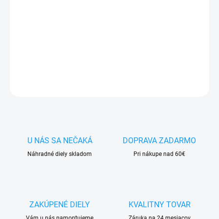
✅ Tovar
skladom -
posielame do 24h
✅ Doprava
pri nákupe
nad 60€ ZDARMA
✅
Zakúpený tovar je možné
do 30 dní vrátiť
✅ Vynikajúca
ochrana
displeja
pred poškodením
DETAILNÉ INFORMÁCIE
OPÝTAŤ SA
STRÁŽIŤ
U NÁS SA NEČAKÁ
DOPRAVA ZADARMO
Náhradné diely skladom
Pri nákupe nad 60€
ZAKÚPENÉ DIELY
KVALITNY TOVAR
Vám u nás namontujeme
Záruka na 24 mesiacov