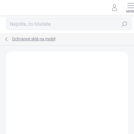
Prejsť
na
obsah
Hľadať
Ochranné sklá na mobil
Neohodnotené
Podrobnosti hodnotenia