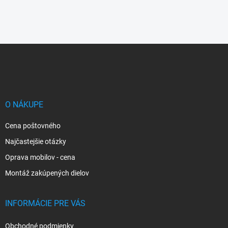
Z
á
p
ä
t
i
O NÁKUPE
e
Cena poštovného
Najčastejšie otázky
Oprava mobilov - cena
Montáž zakúpených dielov
INFORMÁCIE PRE VÁS
Obchodné podmienky