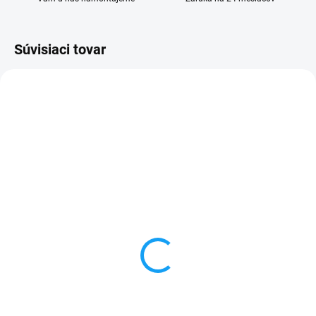
Súvisiaci tovar
SKLADOM
VYPREDANÉ
Dátový kábel USB /
Forcell nabíjačka micro
micro USB
USB + 1x USB
3,59 €
6,59 €
Do košíka
Detail
✅ Záruka 24 mesiacov✅ Doprava
✅ Záruka 24 mesiacov✅ Doprava
pri nákupe nad 60€ ZDARMA✅
pri nákupe nad 60€ ZDARMA✅