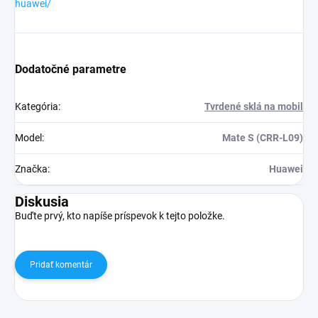
huawei/
Dodatočné parametre
Kategória
:
Tvrdené sklá na mobil
Model
:
Mate S (CRR-L09)
Značka
:
Huawei
Diskusia
Buďte prvý, kto napíše príspevok k tejto položke.
Pridať komentár