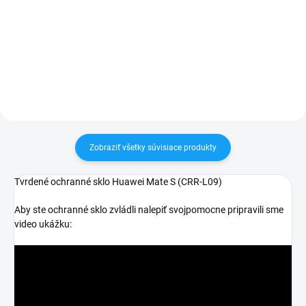
Zakúpený tovar je možné do
Zakúpený tovar je možné do
30 dní vrátiť✅ Tovar skladom -
30 dní vrátiť✅ Tovar skladom -
odosielame ihneď po objednaní
odosielame ihneď po objednaní
Zobraziť všetky súvisiace produkty
Tvrdené ochranné sklo Huawei Mate S (CRR-L09)
Aby ste ochranné sklo zvládli nalepiť svojpomocne pripravili sme
video ukážku: