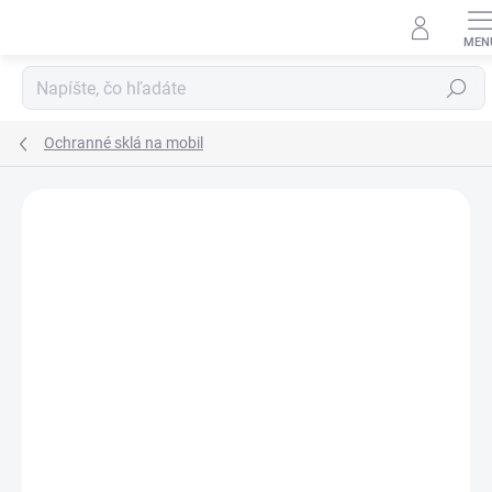
Prejsť
na
obsah
Hľadať
Ochranné sklá na mobil
Neohodnotené
Podrobnosti hodnotenia