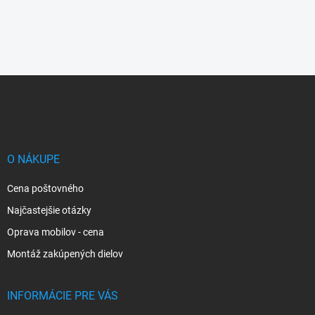
Z
á
p
ä
t
i
O NÁKUPE
e
Cena poštovného
Najčastejšie otázky
Oprava mobilov - cena
Montáž zakúpených dielov
INFORMÁCIE PRE VÁS