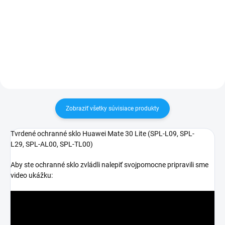
✅ Záruka 24 mesiacov✅ Doprava
30 dní vrátiť✅ Tovar skladom -
pri nákupe nad 60€ ZDARMA✅
odosielame ihneď po objednaní
Zakúpený tovar je možné do
30 dní vrátiť✅ Perfektná ochrana
mobilu pred poškodením
Zobraziť všetky súvisiace produkty
Tvrdené ochranné sklo Huawei Mate 30 Lite (SPL-L09, SPL-
L29,
SPL-AL00, SPL-TL00)
Aby ste ochranné sklo zvládli nalepiť svojpomocne pripravili sme
video ukážku: