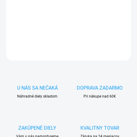
✅ Tovar
skladom -
posielame do 24h
✅ Doprava
pri nákupe
nad 60€ ZDARMA
✅
Zakúpený tovar je možné
do 30 dní vrátiť
✅ Vynikajúca
ochrana
displeja
pred poškodením
DETAILNÉ INFORMÁCIE
OPÝTAŤ SA
STRÁŽIŤ
U NÁS SA NEČAKÁ
DOPRAVA ZADARMO
Náhradné diely skladom
Pri nákupe nad 60€
ZAKÚPENÉ DIELY
KVALITNY TOVAR
Vám u nás namontujeme
Záruka na 24 mesiacov