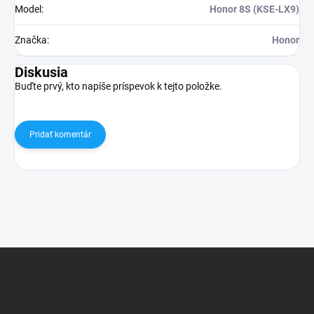
Model
:
Honor 8S (KSE-LX9)
Značka
:
Honor
Diskusia
Buďte prvý, kto napíše príspevok k tejto položke.
Pridať komentár
Z
á
p
ä