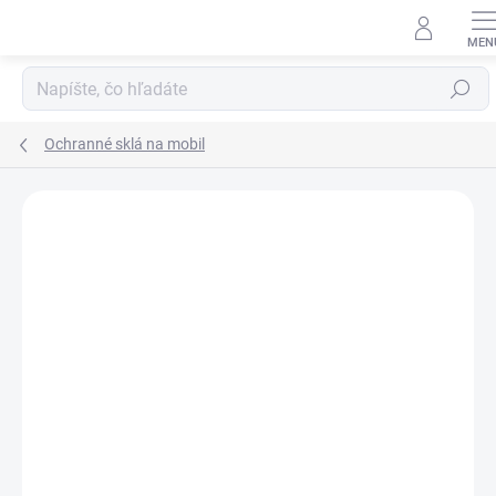
Prejsť
na
obsah
Hľadať
Ochranné sklá na mobil
Neohodnotené
Podrobnosti hodnotenia