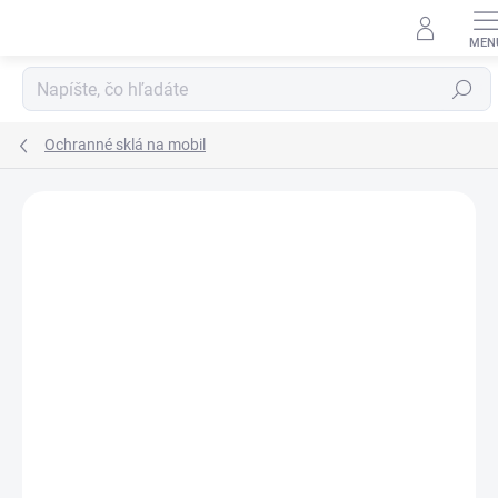
Prejsť
na
obsah
Hľadať
Ochranné sklá na mobil
Neohodnotené
Podrobnosti hodnotenia