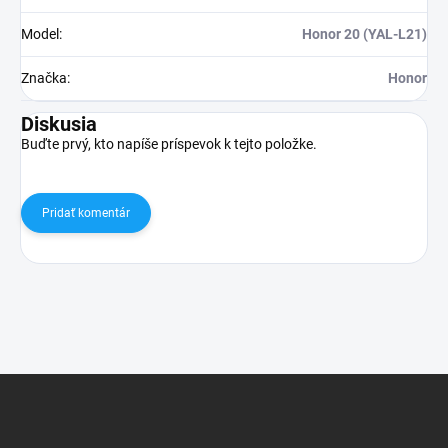
Model
:
Honor 20 (YAL-L21)
Značka
:
Honor
Diskusia
Buďte prvý, kto napíše príspevok k tejto položke.
Pridať komentár
Z
á
p