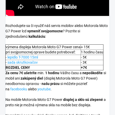
Rozhodujete sa či využiť náš servis mobilov alebo Motorola Moto
G7 Power lcd
vymeniť svojpomocne
? Pozrite si
zjednodušenú
kalkuláciu
:
výmena displeja Motorola Moto G7 Power cena
+ 15€
pri svojpomocnej oprave budete potrebovať:
1 hodinu času
-
lepidlo T-7000 15ml
- 5€
-
sada skrutkovačov
- 3€
ROZDIEL CENY
+7€
Za cenu 7€ ušetríte
min.
1 hodinu
Vášho času a
nepoškodíte
si
mobil ani
zakúpený diel
(displej Motorola Moto G7 Power)
neodbornou opravou -
našu prácu
si môžete pozrieť
na
facebooku
alebo
youtube
.
Na mobile Motorola Moto G7 Power
displej a
sklo sú zlepené
a
preto nie je možná výmena skla na mobile bez displeja.