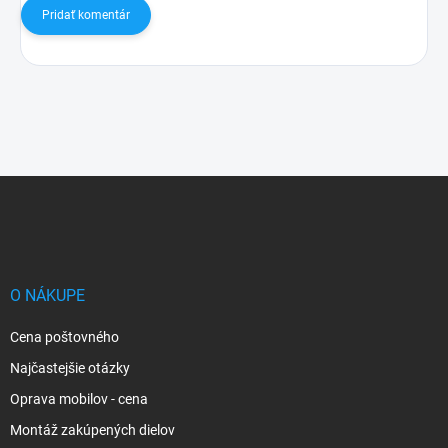
Pridať komentár
Z
á
p
ä
t
i
O NÁKUPE
e
Cena poštovného
Najčastejšie otázky
Oprava mobilov - cena
Montáž zakúpených dielov