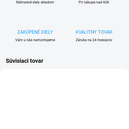
Náhradné diely skladom
Pri nákupe nad 60€
ZAKÚPENÉ DIELY
KVALITNY TOVAR
Vám u nás namontujeme
Záruka na 24 mesiacov
Súvisiaci tovar
VYPREDANÉ
VYPREDANÉ
Doska nabíjania a
Ochranné sklo Motorola