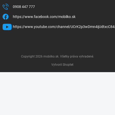
0908 447 777
https://www.facebook.com/mobilko.sk
https://www.youtube.com/channel/UCrK2p3wDmn4ijUdtxcC84
Copyright 2026
mobilko.sk
. Všetky práva vyhradené.
Vytvoril Shoptet