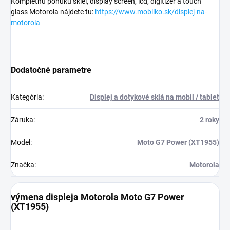
Kompletnú ponuku skiel, display screen, lcd, digitizer a touch
glass Motorola nájdete tu:
https://www.mobilko.sk/displej-na-
motorola
Dodatočné parametre
Kategória
:
Displej a dotykové sklá na mobil / tablet
Záruka
:
2 roky
Model
:
Moto G7 Power (XT1955)
Značka
:
Motorola
výmena displeja Motorola Moto G7 Power
(XT1955)