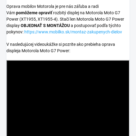
Oprava mobilov Motorola je pre nás záľuba a radi
Vám
pomôžeme opraviť
rozbitý displej na Motorola Moto G7
Power (XT1955, XT1955-4). Stačí len Motorola Moto G7 Power
display
OBJEDNAŤ S MONTÁŽOU
a postupovať podľa týchto
pokynov:
https://www.mobilko.sk/montaz-zakupenych-dielov
V nasledujúcej videoukážke si pozrite ako prebieha oprava
displeja Motorola Moto G7 Power: