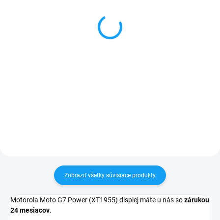
mikrofón Motorola Moto
Moto G7 Power
G7 Power (XT1955)
(XT1955)
7,90 €
1 €
Detail
Detail
✅ Záruka 24 mesiacov✅ Doprava
✅ Tovar skladom - posielame do
pri nákupe nad 60€ ZDARMA✅
24h✅ Doprava pri nákupe nad
Zakúpený tovar je možné do
60€ ZDARMA✅ Zakúpený tovar je
30 dní vrátiť✅ Tovar skladom -
možné do 30 dní vrátiť✅
odosielame ihneď po objednaní
Vynikajúca ochrana displeja pred
poškodením
Zobraziť všetky súvisiace produkty
Motorola Moto G7 Power (XT1955) displej máte u nás so
zárukou
24 mesiacov
.