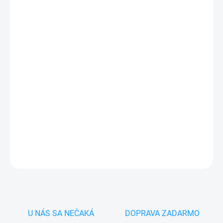
cena:
MONTÁŽ
MÔŽEME DORUČIŤ DO:
11.8.2026
−
+
Pridať do košíka
✅
Záruka 24 mesiacov
✅ Doprava
pri nákupe
nad 60€ ZDARMA
✅
Zakúpený tovar je možné
do 30 dní vrátiť
✅ Možnosť
nechať
zakúpený diel
namontovať
DETAILNÉ INFORMÁCIE
OPÝTAŤ SA
STRÁŽIŤ
U NÁS SA NEČAKÁ
DOPRAVA ZADARMO