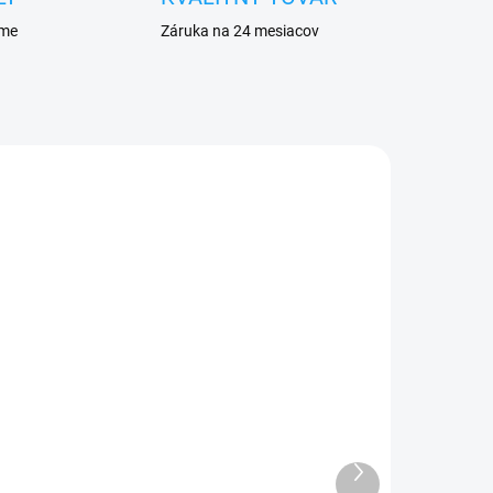
eme
Záruka na 24 mesiacov
DANÉ
VYPREDANÉ
Nabíjačka do auta USB C
to
5,49 €
Ďalší
produkt