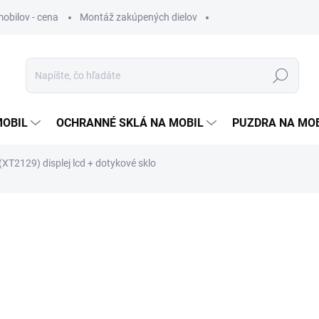
obilov - cena
Montáž zakúpených dielov
Hľadať
MOBIL
OCHRANNÉ SKLÁ NA MOBIL
PUZDRA NA MO
XT2129) displej lcd + dotykové sklo
otenia
27,90 €
22,90 
18,62 €
bez DPH
Jednotková
SKLADOM
cena: