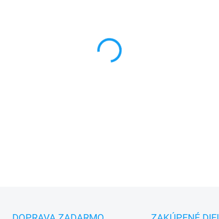
MONTÁŽ
MÔŽEME DORUČIŤ DO:
11.8.2
−
+
✅
Záruka 24 mesiacov
✅ Doprava
pri nákupe
nad 6
✅
Zakúpený tovar je možné
d
✅ Možnosť
nechať
zakúpený
DETAILNÉ INFORMÁCIE
DOPRAVA ZADARMO
ZAKÚPENÉ DIE