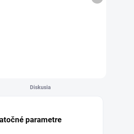
Detail
l
✅ Záruka 24 mesiacov✅ Doprava
pri nákupe nad 60€ ZDARMA✅
Zakúpený tovar je možné do
rava
30 dní vrátiť✅ Tovar skladom -
✅
odosielame ihneď po objednaní
-
ní
Diskusia
atočné parametre