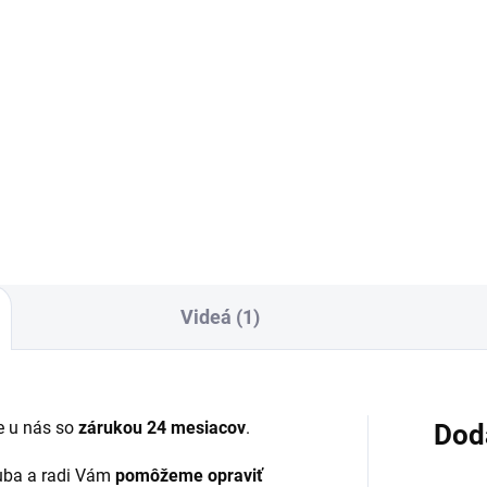
7,90 €
Do košíka
Detai
ovar skladom - posielame do
✅ Doprava pri nákupe nad
✅ Záruka 24 mesiacov✅ Dop
 ZDARMA✅ Zakúpený tovar je
pri nákupe nad 60€ ZDARMA
né do 30 dní vrátiť✅
Zakúpený tovar je možné do
kajúca ochrana displeja pred
30 dní vrátiť✅ Tovar skladom 
kodením
odosielame ihneď po objedna
Videá (1)
 u nás so
zárukou 24 mesiacov
.
Dod
ľuba a radi Vám
pomôžeme opraviť