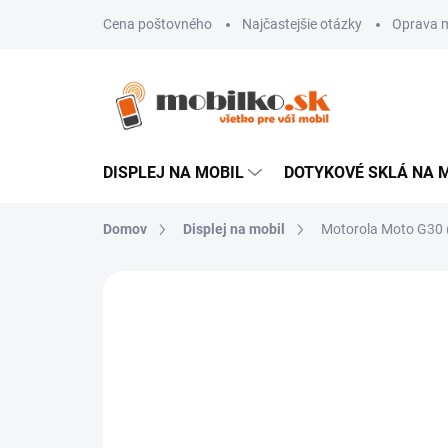
Prejsť
Cena poštovného
Najčastejšie otázky
Oprava m
na
obsah
DISPLEJ NA MOBIL
DOTYKOVÉ SKLÁ NA 
Domov
Displej na mobil
Motorola Moto G30 (
Neohodnotené
Podrobnosti hodn