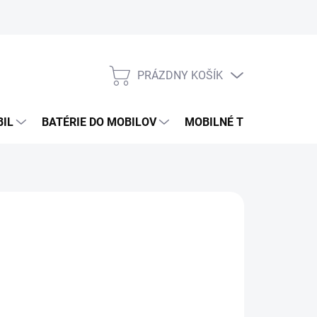
PRÁZDNY KOŠÍK
NÁKUPNÝ
KOŠÍK
BIL
BATÉRIE DO MOBILOV
MOBILNÉ TELEFÓNY
€