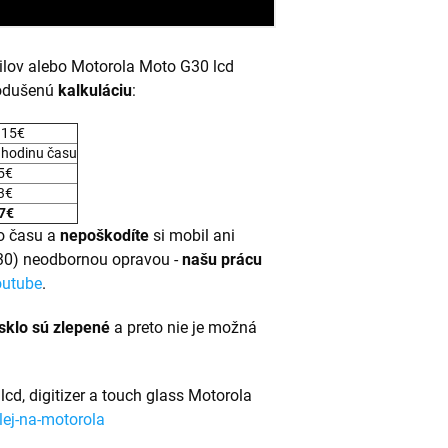
bilov alebo Motorola Moto G30 lcd
nodušenú
kalkuláciu
:
 15€
 hodinu času
 5€
 3€
7€
o času a
nepoškodíte
si mobil ani
30) neodbornou opravou -
našu prácu
outube
.
sklo sú zlepené
a preto nie je možná
lcd, digitizer a touch glass Motorola
lej-na-motorola