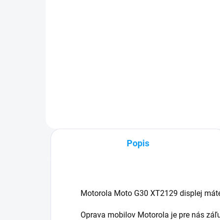
5,99 €
Detail
✅ T
24h
✅ Záruka 24 mesiacov✅ Doprava
60€
pri nákupe nad 60€ ZDARMA✅
mož
Zakúpený tovar je možné do
Vyni
30 dní vrátiť✅ Perfektná ochrana
poš
mobilu pred poškodením
Popis
Motorola Moto G30 XT2129 displej máte
Oprava mobilov Motorola je pre nás zá