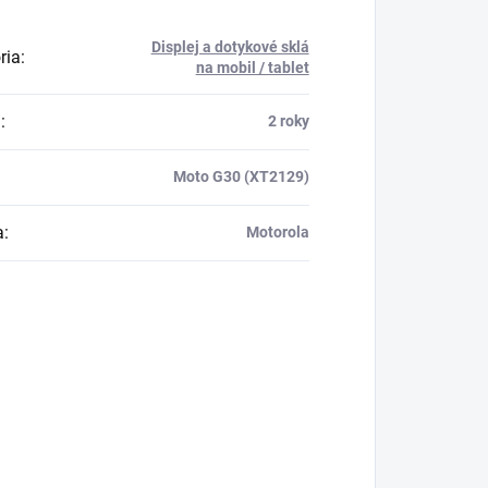
Displej a dotykové sklá
ria
:
na mobil / tablet
a
:
2 roky
Moto G30 (XT2129)
a
:
Motorola