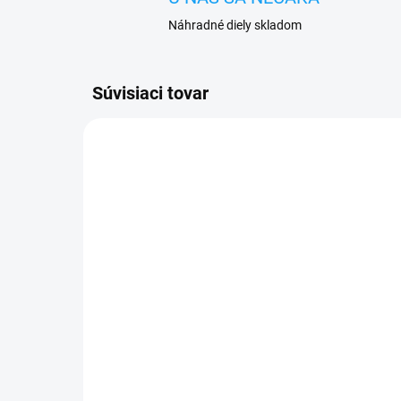
Náhradné diely skladom
Súvisiaci tovar
SKLADOM
Otváracie knižkové
Oc
puzdro Motorola Moto
Mo
G10 / G30 / G10 Power
3,