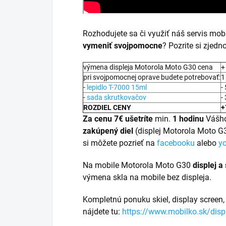
Rozhodujete sa či využiť náš servis mo
vymeniť svojpomocne
? Pozrite si zjed
výmena displeja Motorola Moto G30 cena
+
pri svojpomocnej oprave budete potrebovať:
1
-
lepidlo T-7000 15ml
-
-
sada skrutkovačov
-
ROZDIEL CENY
+
Za cenu 7€ ušetríte
min.
1 hodinu
Vášh
zakúpený diel
(displej Motorola Moto G
si môžete pozrieť na
facebooku
alebo
y
Na mobile Motorola Moto G30
displej a
výmena skla na mobile bez displeja.
Kompletnú ponuku skiel, display screen, 
nájdete tu:
https://www.mobilko.sk/disp