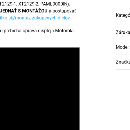
(XT2129-1, XT2129-2, PAML0000IN).
JEDNAŤ S MONTÁŽOU
a postupovať
Kategó
ilko.sk/montaz-zakupenych-dielov
ko prebieha oprava displeja Motorola
Záruk
Model
:
Značk