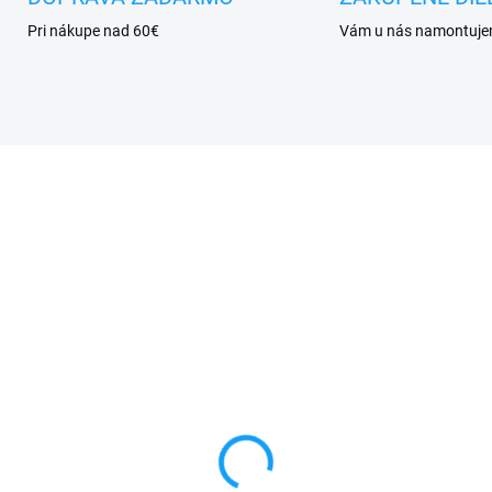
Pri nákupe nad 60€
Vám u nás namontuj
SKLADOM
VYPRE
hranné sklo Motorola
Doska nabíjania a
to G10 / Moto G30
mikrofón Motorola Mo
G30 (XT2129)
90 €