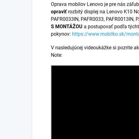
Oprava mobilov Lenovo je pre nás záľu
opraviť
rozbitý displej na Lenovo K10 
PAFR0033IN, PAFR0033, PAFR0013IN, PA
S MONTÁŽOU
a postupovať podľa tých
pokynov:
https://www.mobilko.sk/mont
V nasledujúcej videoukážke si pozrite a
Note: