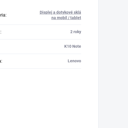
Displej a dotykové sklá
ria
:
na mobil / tablet
a
:
2 roky
K10 Note
a
:
Lenovo