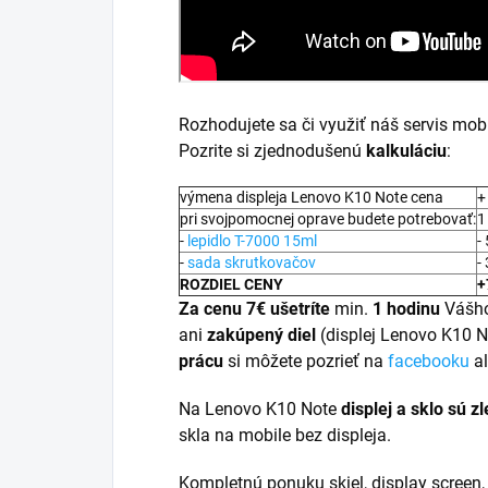
Rozhodujete sa či využiť náš servis mobi
Pozrite si zjednodušenú
kalkuláciu
:
výmena displeja Lenovo K10 Note cena
+
pri svojpomocnej oprave budete potrebovať:
1
-
lepidlo T-7000 15ml
-
-
sada skrutkovačov
-
ROZDIEL CENY
+
Za cenu 7€ ušetríte
min.
1 hodinu
Vášho
ani
zakúpený diel
(displej Lenovo K10 
prácu
si môžete pozrieť na
facebooku
a
Na Lenovo K10 Note
displej a
sklo sú z
skla na mobile bez displeja.
Kompletnú ponuku skiel, display screen, 