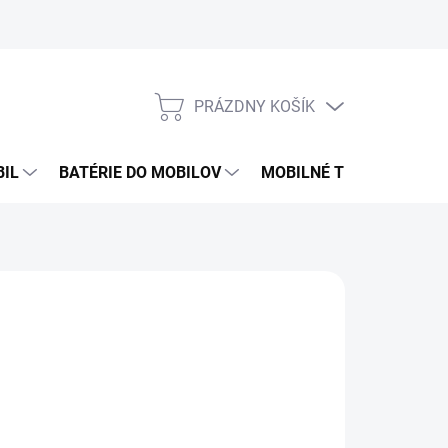
PRÁZDNY KOŠÍK
NÁKUPNÝ
KOŠÍK
BIL
BATÉRIE DO MOBILOV
MOBILNÉ TELEFÓNY