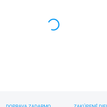
MONTÁŽ
MÔŽEME DORUČIŤ DO:
11.8.2
−
+
✅
Záruka 24 mesiacov
✅ Doprava
pri nákupe
nad 6
✅
Zakúpený tovar je možné
d
✅ Možnosť
nechať
zakúpený
DETAILNÉ INFORMÁCIE
DOPRAVA ZADARMO
ZAKÚPENÉ DIE