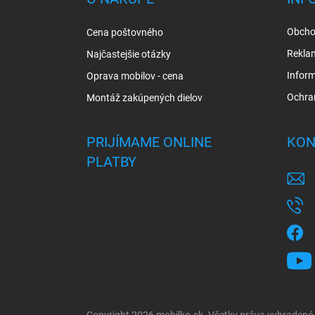
t
i
Obcho
Cena poštovného
e
Rekla
Najčastejšie otázky
Inform
Oprava mobilov - cena
Ochra
Montáž zakúpených dielov
PRIJÍMAME ONLINE
KON
PLATBY
Copyright 2026
mobilko.sk
. Všetky práva vyhradené