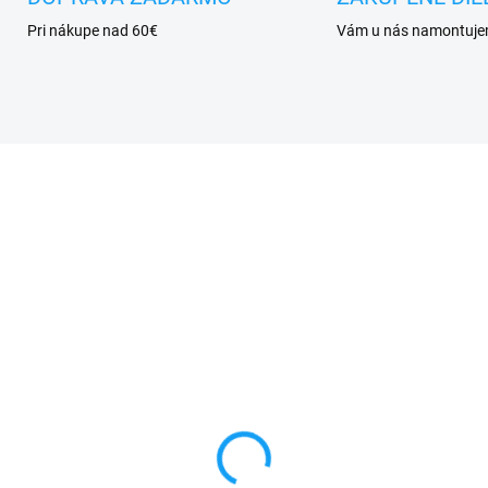
Pri nákupe nad 60€
Vám u nás namontuj
VYPREDANÉ
SKL
da skrutkovačov na
Lepidlo T-7000 na
ravu mobilu
dotykové sklá a LCD
displeje 15ml
€