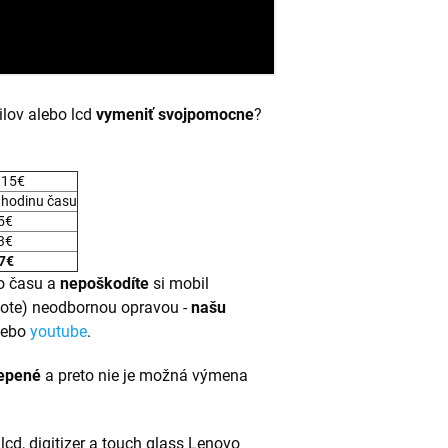
lov alebo lcd
vymeniť svojpomocne
?
 15€
 hodinu času
 5€
 3€
7€
 času a
nepoškodíte
si mobil
Note) neodbornou opravou -
našu
lebo
youtube
.
lepené
a preto nie je možná výmena
lcd, digitizer a touch glass Lenovo