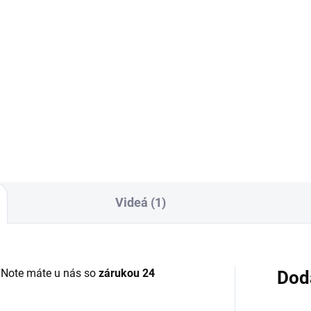
5 €
Detail
Do košíka
áruka 24 mesiacov✅ Doprava
 nákupe nad 60€ ZDARMA✅
✅ Doprava pri nákupe nad 60
úpený tovar je možné do
ZDARMA✅ Zakúpený tovar je
ní vrátiť✅ Tovar skladom -
možné do 30 dní vrátiť✅ Tova
sielame ihneď po objednaní
skladom - odosielame ihneď 
objednaní
Videá (1)
 Note máte u nás so
zárukou 24
Dod