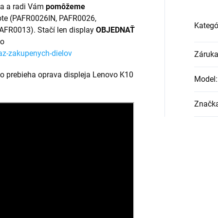
ba a radi Vám
pomôžeme
Note (PAFR0026IN, PAFR0026,
Kategó
FR0013). Stačí len display
OBJEDNAŤ
to
az-zakupenych-dielov
Záruk
ko prebieha oprava displeja Lenovo K10
Model
:
Značk