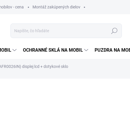
obilov - cena
Montáž zakúpených dielov
Hľadať
MOBIL
OCHRANNÉ SKLÁ NA MOBIL
PUZDRA NA MO
FR0026IN) displej lcd + dotykové sklo
otenia
36,90 €
30 €
bez DPH
Jednotková
SKLADOM
cena: