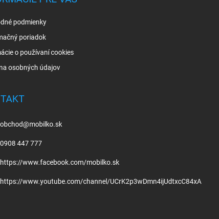
dné podmienky
mačný poriadok
ácie o používaní cookies
na osobných údajov
TAKT
obchod
@
mobilko.sk
0908 447 777
https://www.facebook.com/mobilko.sk
https://www.youtube.com/channel/UCrK2p3wDmn4ijUdtxcC84xA
.