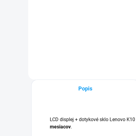
Detail
✅ Tovar skladom - posielame do
✅ Z
24h✅ Doprava pri nákupe nad
pri
60€ ZDARMA✅ Zakúpený tovar je
Zak
možné do 30 dní vrátiť✅
30 d
Vynikajúca ochrana displeja pred
odo
poškodením
Popis
LCD displej + dotykové sklo Lenovo K10
mesiacov
.