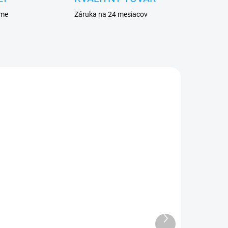
eme
Záruka na 24 mesiacov
ADOM
VYPREDANÉ
Forcell sieťový adaptér /
nabíjačka s 2x USB +
kábel type C
Ďalší
produkt