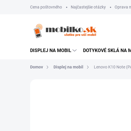
Prejsť
Cena poštovného
Najčastejšie otázky
Oprava m
na
obsah
DISPLEJ NA MOBIL
DOTYKOVÉ SKLÁ NA 
Domov
Displej na mobil
Lenovo K10 Note (PA
Neohodnotené
Podrobnosti hodn