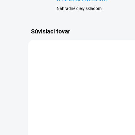
Náhradné diely skladom
Súvisiaci tovar
VYPREDANÉ
Ochranné sklo Lenovo
Sa
K10 Note (PAFR0026IN)
op
3,90 €
3 