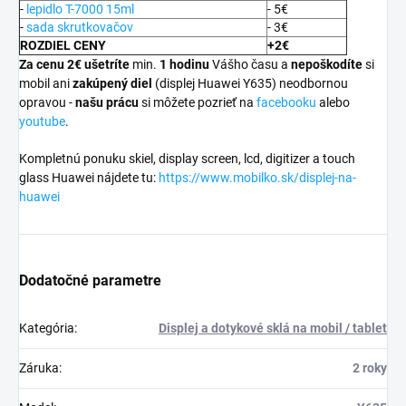
-
lepidlo T-7000 15ml
- 5€
-
sada skrutkovačov
- 3€
ROZDIEL CENY
+2€
Za cenu 2€ ušetríte
min.
1 hodinu
Vášho času a
nepoškodíte
si
mobil ani
zakúpený diel
(displej Huawei Y635) neodbornou
opravou -
našu prácu
si môžete pozrieť na
facebooku
alebo
youtube
.
Kompletnú ponuku skiel, display screen, lcd, digitizer a touch
glass Huawei nájdete tu:
https://www.mobilko.sk/displej-na-
huawei
Dodatočné parametre
Kategória
:
Displej a dotykové sklá na mobil / tablet
Záruka
:
2 roky