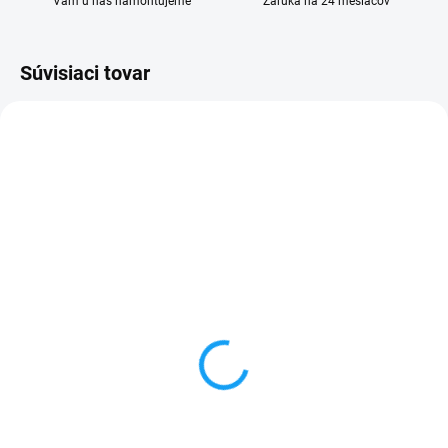
Vám u nás namontujeme
Záruka na 24 mesiacov
Súvisiaci tovar
SKLADOM
SKLADOM
Huawei Ascend Y635
Ochranné sklo Huawei
dotykové sklo čierne
Y635
1 €
1 €
Detail
Do košíka
✅ Záruka 24 mesiacov✅ Doprava
✅ Tovar skladom - posielame do