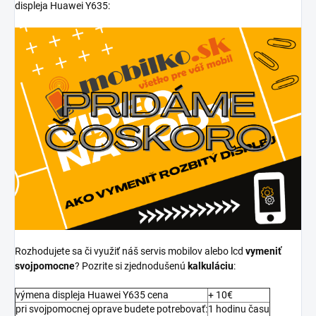
displeja Huawei Y635:
Rozhodujete sa či využiť náš servis mobilov alebo lcd
vymeniť
svojpomocne
? Pozrite si zjednodušenú
kalkuláciu
:
výmena displeja Huawei Y635 cena
+ 10€
pri svojpomocnej oprave budete potrebovať:
1 hodinu času