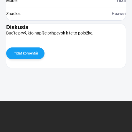
Model
:
Y635
Značka
:
Huawei
Diskusia
Buďte prvý, kto napíše príspevok k tejto položke.
Pridať komentár
Z
á
p
ä
t