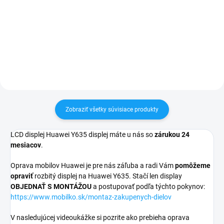
pri nákupe nad 60€ ZDARMA✅
24h✅ Doprava pri nákupe nad
Zakúpený tovar je možné do
60€ ZDARMA✅ Zakúpený tovar je
30 dní vrátiť✅ Možnosť nechať
možné do 30 dní vrátiť✅
zakúpený diel namontovať
Vynikajúca ochrana displeja pred
poškodením
Zobraziť všetky súvisiace produkty
LCD displej Huawei Y635 displej máte u nás so
zárukou 24
mesiacov
.
Oprava mobilov Huawei je pre nás záľuba a radi Vám
pomôžeme
opraviť
rozbitý displej na Huawei Y635. Stačí len display
OBJEDNAŤ S MONTÁŽOU
a postupovať podľa týchto pokynov:
https://www.mobilko.sk/montaz-zakupenych-dielov
V nasledujúcej videoukážke si pozrite ako prebieha oprava