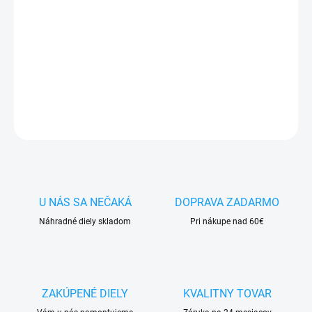
✅
Záruka 24 mesiacov
✅ Doprava
pri nákupe
nad 60€ ZDARMA
✅
Zakúpený tovar je možné
do 30 dní vrátiť
✅ Možnosť
nechať
zakúpený diel
namontovať
DETAILNÉ INFORMÁCIE
OPÝTAŤ SA
STRÁŽIŤ
U NÁS SA NEČAKÁ
DOPRAVA ZADARMO
Náhradné diely skladom
Pri nákupe nad 60€
ZAKÚPENÉ DIELY
KVALITNY TOVAR