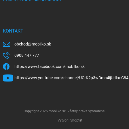
KONTAKT
obchod
@
mobilko.sk
0908 447 777
https://www.facebook.com/mobilko.sk
https://www.youtube.com/channel/UCrK2p3wDmn4ijUdtxcC84
Copyright 2026
mobilko.sk
. Všetky práva vyhradené.
Vytvoril Shoptet