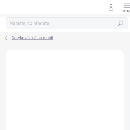
Prejsť
na
obsah
Hľadať
Dotykové sklá na mobil
Neohodnotené
Podrobnosti hodnotenia