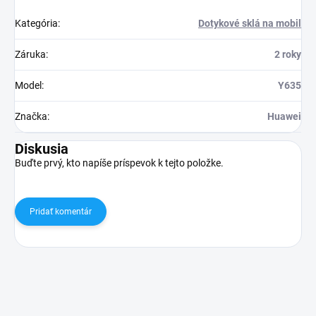
Kategória
:
Dotykové sklá na mobil
Záruka
:
2 roky
Model
:
Y635
Značka
:
Huawei
Diskusia
Buďte prvý, kto napíše príspevok k tejto položke.
Pridať komentár