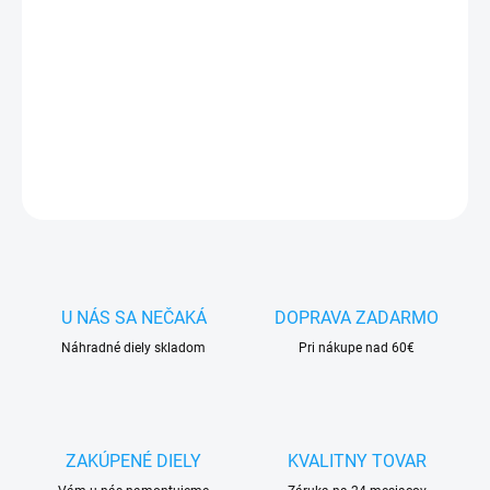
✅
Záruka 24 mesiacov
✅ Doprava
pri nákupe
nad 60€ ZDARMA
✅
Zakúpený tovar je možné
do 30 dní vrátiť
✅ Možnosť
nechať
zakúpený diel
namontovať
DETAILNÉ INFORMÁCIE
OPÝTAŤ SA
STRÁŽIŤ
U NÁS SA NEČAKÁ
DOPRAVA ZADARMO
Náhradné diely skladom
Pri nákupe nad 60€
ZAKÚPENÉ DIELY
KVALITNY TOVAR