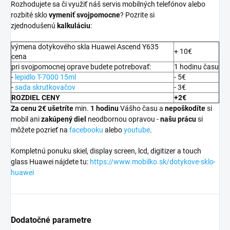
Rozhodujete sa či využiť náš servis mobilných telefónov alebo
rozbité sklo
vymeniť svojpomocne
? Pozrite si
zjednodušenú
kalkuláciu
:
výmena dotykového skla Huawei Ascend Y635
+ 10€
cena
pri svojpomocnej oprave budete potrebovať:
1 hodinu času
-
lepidlo T-7000 15ml
- 5€
-
sada skrutkovačov
- 3€
ROZDIEL CENY
+2€
Za cenu 2€ ušetríte
min.
1 hodinu
Vášho času a
nepoškodíte
si
mobil ani
zakúpený diel
neodbornou opravou -
našu prácu
si
môžete pozrieť na
facebooku
alebo
youtube
.
Kompletnú ponuku skiel, display screen, lcd, digitizer a touch
glass Huawei nájdete tu:
https://www.mobilko.sk/dotykove-sklo-
huawei
Dodatočné parametre