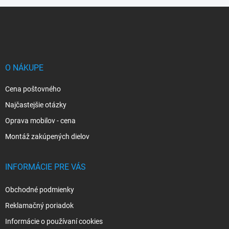
Z
á
p
ä
t
i
O NÁKUPE
e
Cena poštovného
Najčastejšie otázky
Oprava mobilov - cena
Montáž zakúpených dielov
INFORMÁCIE PRE VÁS
Obchodné podmienky
Reklamačný poriadok
Informácie o používaní cookies