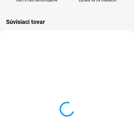
Vám u nás namontujeme
Záruka na 24 mesiacov
Súvisiaci tovar
SKLADOM
SKLADOM
Ochranné sklo Huawei
Ultratenké gumené
Y635
puzdro Huawei Ascend
Y635 priesvitné
1 €
1 €
Do košíka
Do košíka
✅ Tovar skladom - posielame do