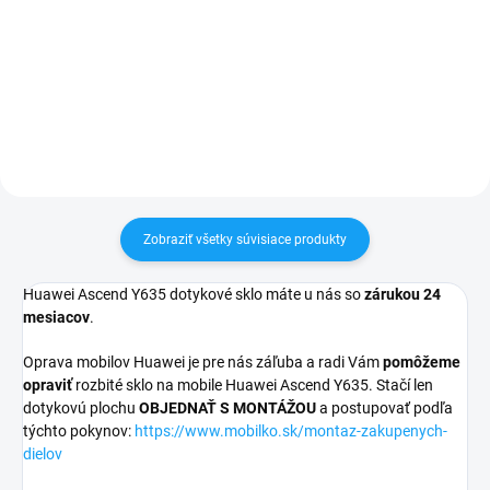
24h✅ Doprava pri nákupe nad
✅ Záruka 24 mesiacov✅ Doprava
60€ ZDARMA✅ Zakúpený tovar je
pri nákupe nad 60€ ZDARMA✅
možné do 30 dní vrátiť✅
Zakúpený tovar je možné do
Vynikajúca ochrana displeja pred
30 dní vrátiť✅ Perfektná ochrana
poškodením
mobilu pred poškodením
Zobraziť všetky súvisiace produkty
Huawei Ascend Y635 dotykové sklo máte u nás so
zárukou 24
mesiacov
.
Oprava mobilov Huawei je pre nás záľuba a radi Vám
pomôžeme
opraviť
rozbité sklo na mobile Huawei Ascend Y635. Stačí len
dotykovú plochu
OBJEDNAŤ S MONTÁŽOU
a postupovať podľa
týchto pokynov:
https://www.mobilko.sk/montaz-zakupenych-
dielov