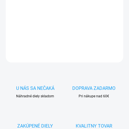
✅
Záruka 24 mesiacov
✅ Doprava
pri nákupe
nad 60€ ZDARMA
✅
Zakúpený tovar je možné
do 30 dní vrátiť
✅ Možnosť
nechať
zakúpený diel
namontovať
DETAILNÉ INFORMÁCIE
OPÝTAŤ SA
STRÁŽIŤ
U NÁS SA NEČAKÁ
DOPRAVA ZADARMO
Náhradné diely skladom
Pri nákupe nad 60€
ZAKÚPENÉ DIELY
KVALITNY TOVAR