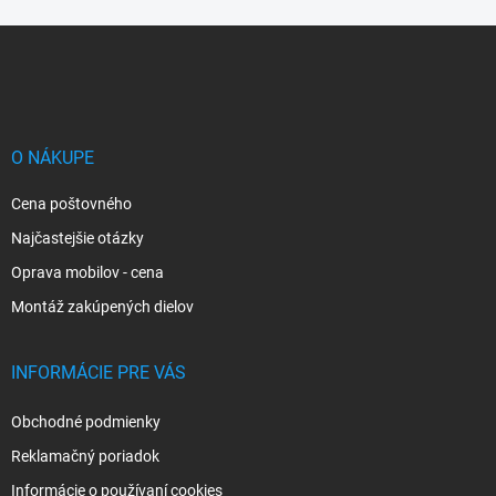
Z
á
p
ä
t
i
O NÁKUPE
e
Cena poštovného
Najčastejšie otázky
Oprava mobilov - cena
Montáž zakúpených dielov
INFORMÁCIE PRE VÁS
Obchodné podmienky
Reklamačný poriadok
Informácie o používaní cookies