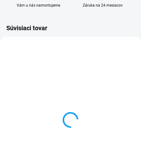
Vám u nás namontujeme
Záruka na 24 mesiacov
Súvisiaci tovar
VYPREDANÉ
SKLADOM
Ochranné sklo Xiaomi
Sklo kamery Xiaomi
Redmi 8 (M1908C3IG)
Redmi 8 (M1908C3IG)
3,90 €
3 €
Detail
Detail
✅ Tovar skladom - posielame do
✅ Záruka 24 mesiacov✅ Doprava