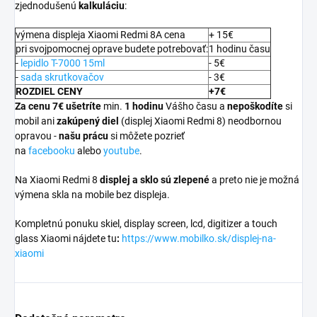
zjednodušenú
kalkuláciu
:
výmena displeja Xiaomi Redmi 8A cena
+ 15€
pri svojpomocnej oprave budete potrebovať:
1 hodinu času
-
lepidlo T-7000 15ml
- 5€
-
sada skrutkovačov
- 3€
ROZDIEL CENY
+7€
Za cenu 7€ ušetríte
min.
1 hodinu
Vášho času a
nepoškodíte
si
mobil ani
zakúpený diel
(displej Xiaomi Redmi 8) neodbornou
opravou -
našu prácu
si môžete pozrieť
na
facebooku
alebo
youtube
.
Na Xiaomi Redmi 8
displej a
sklo sú zlepené
a preto nie je možná
výmena skla na mobile bez displeja.
Kompletnú ponuku skiel, display screen, lcd, digitizer a touch
glass Xiaomi nájdete tu
:
https://www.mobilko.sk/displej-na-
xiaomi