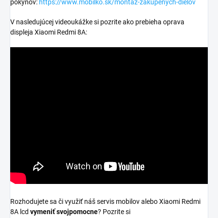
pokynov:
https://www.mobilko.sk/montaz-zakupenych-dielov
V nasledujúcej videoukážke si pozrite ako prebieha oprava
displeja Xiaomi Redmi 8A:
Rozhodujete sa či využiť náš servis mobilov alebo Xiaomi Redmi
8A lcd
vymeniť svojpomocne
? Pozrite si