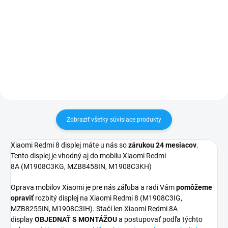
24h✅ Doprava pri nákupe nad
pri nákupe nad 60€ ZDARMA✅
60€ ZDARMA✅ Zakúpený tovar je
Zakúpený tovar je možné do
možné do 30 dní vrátiť✅
30 dní vrátiť✅ Možnosť nechať
Vynikajúca ochrana displeja pred
zakúpený diel namontovať
poškodením
Zobraziť všetky súvisiace produkty
Xiaomi Redmi 8 displej máte u nás so
zárukou 24 mesiacov
.
Tento displej je vhodný aj do mobilu Xiaomi Redmi
8A (M1908C3KG, MZB8458IN, M1908C3KH)
Oprava mobilov Xiaomi je pre nás záľuba a radi Vám
pomôžeme
opraviť
rozbitý displej na Xiaomi Redmi 8 (M1908C3IG,
MZB8255IN, M1908C3IH). Stačí len Xiaomi Redmi 8A
display
OBJEDNAŤ S MONTÁŽOU
a postupovať podľa týchto