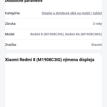
Dodatočné parametre
Kategória
:
Displej a dotykové sklá na mobil / tablet
Záruka
:
2 roky
Model
:
Redmi 8 (M1908C3IG), Redmi 8A (M1908C3KG)
Značka
:
Xiaomi
Xiaomi Redmi 8 (M1908C3IG) výmena displeja