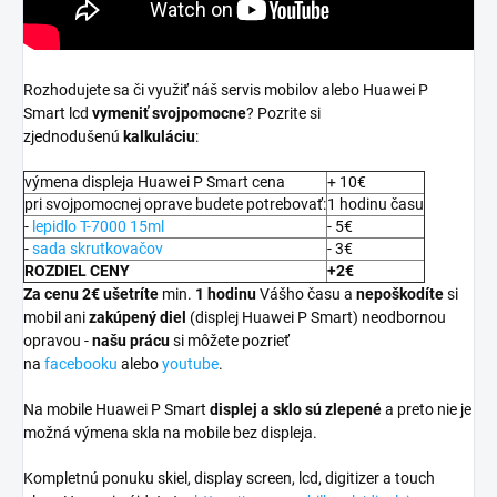
Rozhodujete sa či využiť náš servis mobilov alebo Huawei P
Smart lcd
vymeniť svojpomocne
? Pozrite si
zjednodušenú
kalkuláciu
:
výmena displeja Huawei P Smart cena
+ 10€
pri svojpomocnej oprave budete potrebovať:
1 hodinu času
-
lepidlo T-7000 15ml
- 5€
-
sada skrutkovačov
- 3€
ROZDIEL CENY
+2€
Za cenu 2€ ušetríte
min.
1 hodinu
Vášho času a
nepoškodíte
si
mobil ani
zakúpený diel
(displej Huawei P Smart) neodbornou
opravou -
našu prácu
si môžete pozrieť
na
facebooku
alebo
youtube
.
Na mobile Huawei P Smart
displej a
sklo sú zlepené
a preto nie je
možná výmena skla na mobile bez displeja.
Kompletnú ponuku skiel, display screen, lcd, digitizer a touch