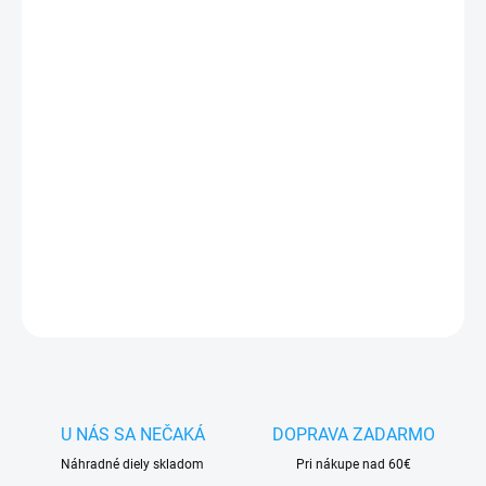
MÔŽEME DORUČIŤ DO:
11.8.2026
−
+
Pridať do košíka
✅
Záruka 24 mesiacov
✅ Doprava
pri nákupe
nad 60€ ZDARMA
✅
Zakúpený tovar je možné
do 30 dní vrátiť
✅ Možnosť
nechať
zakúpený diel
namontovať
DETAILNÉ INFORMÁCIE
OPÝTAŤ SA
STRÁŽIŤ
U NÁS SA NEČAKÁ
DOPRAVA ZADARMO
Náhradné diely skladom
Pri nákupe nad 60€