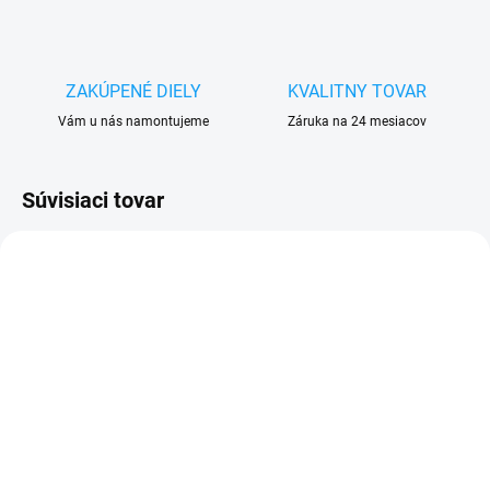
ZAKÚPENÉ DIELY
KVALITNY TOVAR
Vám u nás namontujeme
Záruka na 24 mesiacov
Súvisiaci tovar
VYPREDANÉ
SKLADOM
Sada skrutkovačov na
Lepidlo T-7000 na
opravu mobilu
dotykové sklá a LCD