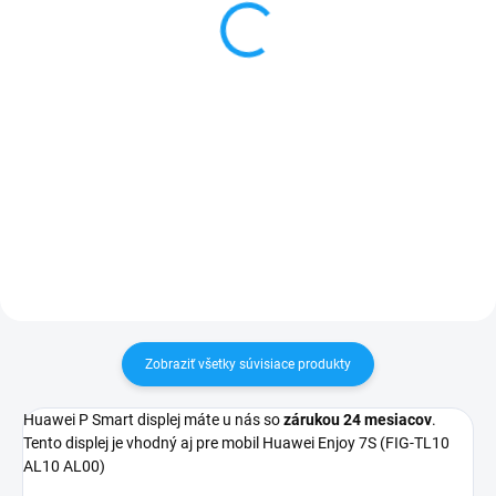
displeje 15ml
3 €
5 €
Detail
Do košíka
✅ Záruka 24 mesiacov✅ Doprava
pri nákupe nad 60€ ZDARMA✅
✅ Doprava pri nákupe nad 60€
Zakúpený tovar je možné do
ZDARMA✅ Zakúpený tovar je
30 dní vrátiť✅ Tovar skladom -
možné do 30 dní vrátiť✅ Tovar
odosielame ihneď po objednaní
skladom - odosielame ihneď po
objednaní
Zobraziť všetky súvisiace produkty
Huawei P Smart displej máte u nás so
zárukou 24 mesiacov
.
Tento displej je vhodný aj pre mobil Huawei Enjoy 7S (FIG-TL10
AL10 AL00)