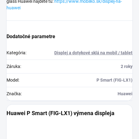
glass Huawei nájdete tu:
https://www.mobilko.sk/displej-na-
huawei
Dodatočné parametre
Kategória
:
Displej a dotykové sklá na mobil / tablet
Záruka
:
2 roky
Model
:
P Smart (FIG-LX1)
Značka
:
Huawei
Huawei P Smart (FIG-LX1) výmena displeja