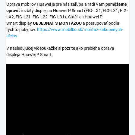
Oprava mobilov Huawei je pre nás záľuba a radi Vám
pomôžeme
opraviť
rozbitý displej na Huawei P Smart (FIG-LX1, FIG-LX1, FIG-
LX2, FIG-L21, FIG-L22, FIG-L31). Stačí len Huawei P
Smart display
OBJEDNAŤ S MONTÁŽOU
a postupovať podľa
týchto pokynov:
https://www.mobilko.sk/montaz-zakupenych-
dielov
V nasledujúcej videoukážke si pozrite ako prebieha oprava
displeja Huawei P Smart: