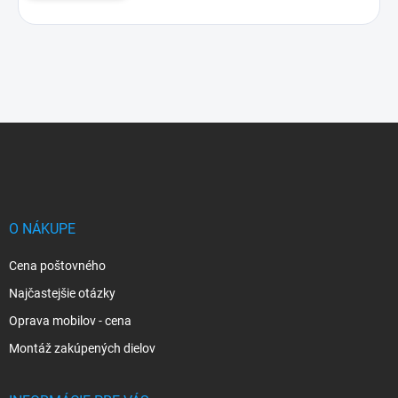
Z
á
p
ä
t
i
O NÁKUPE
e
Cena poštovného
Najčastejšie otázky
Oprava mobilov - cena
Montáž zakúpených dielov