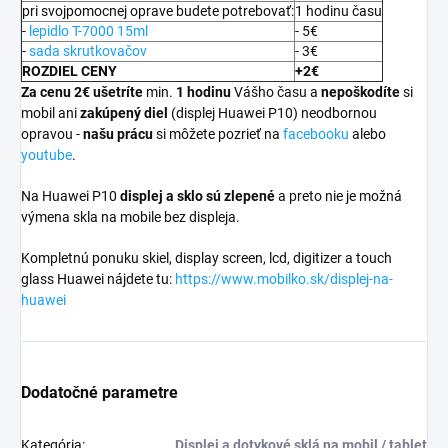
pri svojpomocnej oprave budete potrebovať:
1 hodinu času
-
lepidlo T-7000 15ml
- 5€
-
sada skrutkovačov
- 3€
ROZDIEL CENY
+2€
Za cenu 2€ ušetríte
min.
1 hodinu
Vášho času a
nepoškodíte
si
mobil ani
zakúpený diel
(displej Huawei P10) neodbornou
opravou -
našu prácu
si môžete pozrieť na
facebooku
alebo
youtube
.
Na Huawei P10
displej a
sklo sú zlepené
a preto nie je možná
výmena skla na mobile bez displeja.
Kompletnú ponuku skiel, display screen, lcd, digitizer a touch
glass Huawei nájdete tu:
https://www.mobilko.sk/displej-na-
huawei
Dodatočné parametre
Kategória
:
Displej a dotykové sklá na mobil / tablet