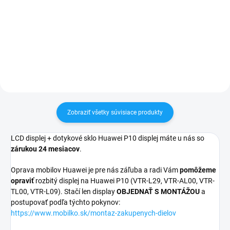
pri nákupe nad 60€ ZDARMA✅
✅ Záruka 24 mesiacov✅ Doprava
Zakúpený tovar je možné do
pri nákupe nad 60€ ZDARMA✅
30 dní vrátiť✅ Možnosť nechať
Zakúpený tovar je možné do
zakúpený diel namontovať
30 dní vrátiť✅ Možnosť nechať
zakúpený diel namontovať
Zobraziť všetky súvisiace produkty
LCD displej + dotykové sklo Huawei P10 displej máte u nás so
zárukou 24 mesiacov
.
Oprava mobilov Huawei je pre nás záľuba a radi Vám
pomôžeme
opraviť
rozbitý displej na Huawei P10 (VTR-L29, VTR-AL00, VTR-
TL00, VTR-L09). Stačí len display
OBJEDNAŤ S MONTÁŽOU
a
postupovať podľa týchto pokynov:
https://www.mobilko.sk/montaz-zakupenych-dielov