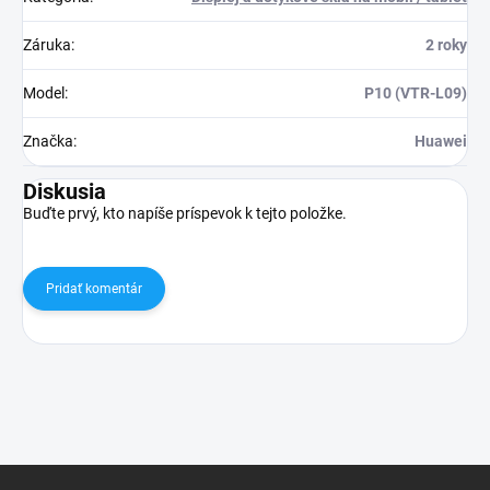
Záruka
:
2 roky
Model
:
P10 (VTR-L09)
Značka
:
Huawei
Diskusia
Buďte prvý, kto napíše príspevok k tejto položke.
Pridať komentár
Z