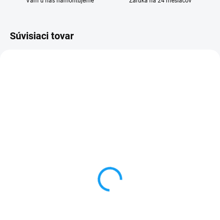
Vám u nás namontujeme
Záruka na 24 mesiacov
Súvisiaci tovar
SKLADOM
SKLADOM
Flex tlačidlo hlasitosti,
GSM signál anténa kábel
zapínania ON-OFF
Huawei P10 (VTR-L09)
Huawei P10 (VTR-L09)
2,90 €
1 €
Detail
Detail
✅ Záruka 24 mesiacov✅ Doprava