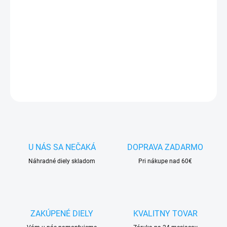
✅
Záruka 24 mesiacov
✅ Doprava
pri nákupe
nad 60€ ZDARMA
✅
Zakúpený tovar je možné
do 30 dní vrátiť
✅ Možnosť
nechať
zakúpený diel
namontovať
DETAILNÉ INFORMÁCIE
OPÝTAŤ SA
STRÁŽIŤ
U NÁS SA NEČAKÁ
DOPRAVA ZADARMO
Náhradné diely skladom
Pri nákupe nad 60€
ZAKÚPENÉ DIELY
KVALITNY TOVAR