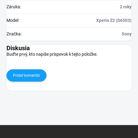
Záruka
:
2 roky
Model
:
Xperia Z2 (D6503)
Značka
:
Sony
Diskusia
Buďte prvý, kto napíše príspevok k tejto položke.
Pridať komentár
Z
á