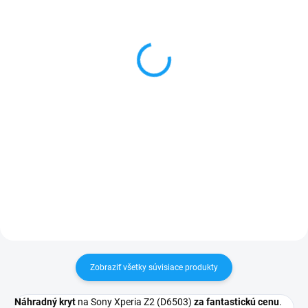
Flex ON-OFF, hlasitosti,
Dátový kábel USB /
mikrofón Sony Xperia Z2
micro USB
(D6503)
3,59 €
1 €
Do košíka
Detail
✅ Záruka 24 mesiacov✅ Doprava
pri nákupe nad 60€ ZDARMA✅
✅ Záruka 24 mesiacov✅ Doprava
Zakúpený tovar je možné do
pri nákupe nad 60€ ZDARMA✅
30 dní vrátiť✅ Tovar skladom -
Zakúpený tovar je možné do
odosielame ihneď po objednaní
30 dní vrátiť✅ Možnosť nechať
zakúpený diel namontovať
Zobraziť všetky súvisiace produkty
Náhradný kryt
na Sony Xperia Z2 (D6503)
za fantastickú cenu
.