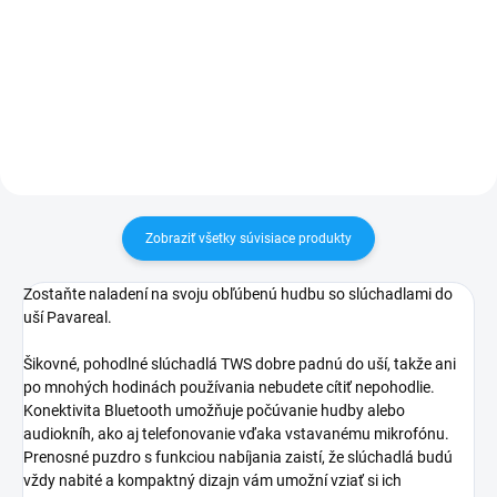
✅ Záruka 1 rok na kapacitu
✅ Záruka 1 rok na kapacitu
min. 80%✅ Doprava pri nákupe
min. 80%✅ Doprava pri nákupe
nad 60€ ZDARMA✅ Zakúpený
nad 60€ ZDARMA✅ Zakúpený
tovar je možné do 30 dní vrátiť✅
tovar je možné do 30 dní vrátiť✅
Možnosť nechať zakúpený diel
Možnosť nechať zakúpený diel
namontovať
namontovať
Zobraziť všetky súvisiace produkty
Zostaňte naladení na svoju obľúbenú hudbu so slúchadlami do
uší Pavareal.
Šikovné, pohodlné slúchadlá TWS dobre padnú do uší, takže ani
po mnohých hodinách používania nebudete cítiť nepohodlie.
Konektivita Bluetooth umožňuje počúvanie hudby alebo
audiokníh, ako aj telefonovanie vďaka vstavanému mikrofónu.
Prenosné puzdro s funkciou nabíjania zaistí, že slúchadlá budú
vždy nabité a kompaktný dizajn vám umožní vziať si ich