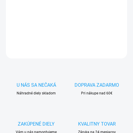
✅ Doprava
pri nákupe
nad 60€ ZDARMA
✅
Zakúpený tovar je možné
do 30 dní vrátiť
✅ Tovar
skladom
-
odosielame ihneď
po objednaní
DETAILNÉ INFORMÁCIE
OPÝTAŤ SA
STRÁŽIŤ
U NÁS SA NEČAKÁ
DOPRAVA ZADARMO
Náhradné diely skladom
Pri nákupe nad 60€
ZAKÚPENÉ DIELY
KVALITNY TOVAR
Vám u nás namontujeme
Záruka na 24 mesiacov