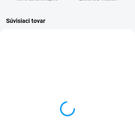
Súvisiaci tovar
SKLADOM
VYPREDANÉ
Batéria Samsung Galaxy
Batéria Samsung Galaxy
A3 2016 (SM-A310F)
A40 (SM-A405F)
2300mAh
3100mAh
8,90 €
9,90 €
Do košíka
Detail