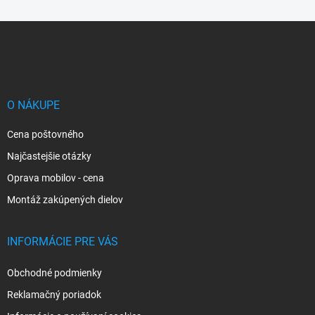
Z
á
p
ä
t
i
O NÁKUPE
e
Cena poštovného
Najčastejšie otázky
Oprava mobilov - cena
Montáž zakúpených dielov
INFORMÁCIE PRE VÁS
Obchodné podmienky
Reklamačný poriadok