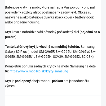
Batériové kryty na mobil, ktoré nahradia Váš pôvodný originál
poškodený, rozbitý alebo poškriabaný zadný kryt. Občas sú
nazývané aj ako batériové dvierka (back cover / battery door)
alebo prípadne housing.
Kryt kovu a nahrádza Váš pôvodný poškodený diel (
nejedná sa o
puzdro
).
Tento batériový kryt je vhodný na mobilný telefón:
Samsung
Galaxy S9 Plus (model: SM-G965F, SM-G965U, SM-G965W, SM-
G9650, SM-G965U1, SM-G965N, SCV39, SM-G965X, SC-03K)
Kompletnú ponuku zadných krytov na mobil Samsung nájdete
tu:
https://www.mobilko.sk/kryty-samsung
Kryt je
podlepený
obojstrannou
páskou
pre jednoduchšiu
výmenu.