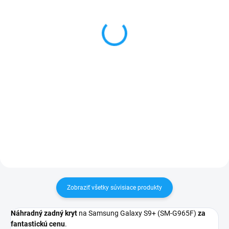
Nabíjací konektor a
Otváracie knižkové
mikrofón Samsung
puzdro Samsung Galaxy
Galaxy S9+ (SM-G965F)
S9+ (SM-G965F) čierna
7,90 €
5,99 €
Detail
Detail
✅ Záruka 24 mesiacov✅ Doprava
✅ Záruka 24 mesiacov✅ Doprava
pri nákupe nad 60€ ZDARMA✅
pri nákupe nad 60€ ZDARMA✅
Zakúpený tovar je možné do
Zakúpený tovar je možné do
30 dní vrátiť✅ Tovar skladom -
30 dní vrátiť✅ Perfektná ochrana
odosielame ihneď po objednaní
mobilu pred poškodením
Zobraziť všetky súvisiace produkty
Náhradný zadný kryt
na Samsung Galaxy S9+ (SM-G965F)
za
fantastickú cenu
.