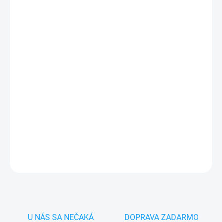
MÔŽEME DORUČIŤ DO:
ZVOĽTE VARIANT
−
+
Pridať do košíka
✅
Záruka 24 mesiacov
✅ Doprava
pri nákupe
nad 60€ ZDARMA
✅
Zakúpený tovar je možné
do 30 dní vrátiť
✅ Tovar
skladom
-
odosielame ihneď
po objednaní
DETAILNÉ INFORMÁCIE
OPÝTAŤ SA
STRÁŽIŤ
U NÁS SA NEČAKÁ
DOPRAVA ZADARMO