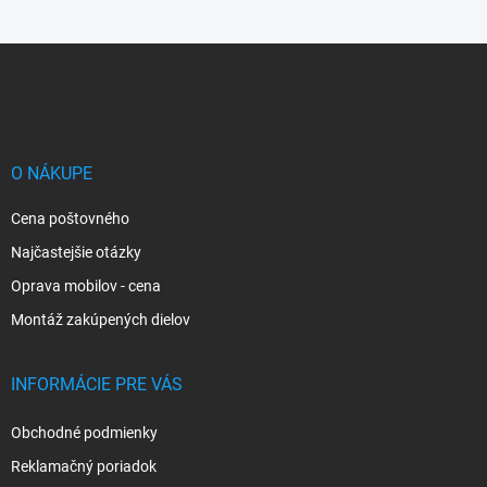
Z
á
p
ä
t
i
O NÁKUPE
e
Cena poštovného
Najčastejšie otázky
Oprava mobilov - cena
Montáž zakúpených dielov
INFORMÁCIE PRE VÁS
Obchodné podmienky
Reklamačný poriadok