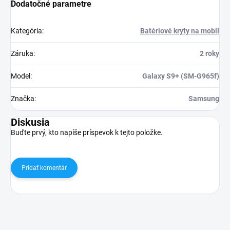
Dodatočné parametre
Kategória
:
Batériové kryty na mobil
Záruka
:
2 roky
Model
:
Galaxy S9+ (SM-G965f)
Značka
:
Samsung
Diskusia
Buďte prvý, kto napíše príspevok k tejto položke.
Pridať komentár