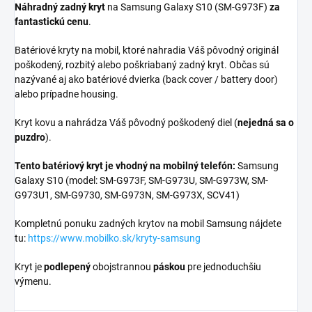
Náhradný zadný kryt
na Samsung Galaxy S10 (SM-G973F)
za
fantastickú cenu
.
Batériové kryty na mobil, ktoré nahradia Váš pôvodný originál
poškodený, rozbitý alebo poškriabaný zadný kryt. Občas sú
nazývané aj ako batériové dvierka (back cover / battery door)
alebo prípadne housing.
Kryt kovu a nahrádza Váš pôvodný poškodený diel (
nejedná sa o
puzdro
).
Tento batériový kryt je vhodný na mobilný telefón:
Samsung
Galaxy S10 (model: SM-G973F, SM-G973U, SM-G973W, SM-
G973U1, SM-G9730, SM-G973N, SM-G973X, SCV41)
Kompletnú ponuku zadných krytov na mobil Samsung nájdete
tu:
https://www.mobilko.sk/kryty-samsung
Kryt je
podlepený
obojstrannou
páskou
pre jednoduchšiu
výmenu.