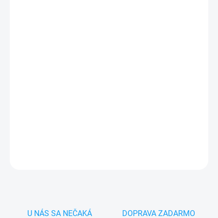
MÔŽEME DORUČIŤ DO:
ZVOĽTE VARIANT
−
+
Pridať do košíka
✅
Záruka 24 mesiacov
✅ Doprava
pri nákupe
nad 60€ ZDARMA
✅
Zakúpený tovar je možné
do 30 dní vrátiť
✅ Tovar
skladom
-
odosielame ihneď
po objednaní
DETAILNÉ INFORMÁCIE
OPÝTAŤ SA
STRÁŽIŤ
U NÁS SA NEČAKÁ
DOPRAVA ZADARMO