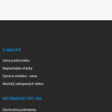
Z
á
p
ä
t
i
O NÁKUPE
e
Cena poštovného
Najčastejšie otázky
Oprava mobilov - cena
Montáž zakúpených dielov
INFORMÁCIE PRE VÁS
Obchodné podmienky