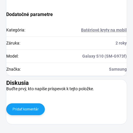
Dodatočné parametre
Kategória
:
Batériové kryty na mobil
Záruka
:
2 roky
Model
:
Galaxy S10 (SM-G973f)
Značka
:
Samsung
Diskusia
Buďte prvý, kto napíše príspevok k tejto položke.
Pridať komentár