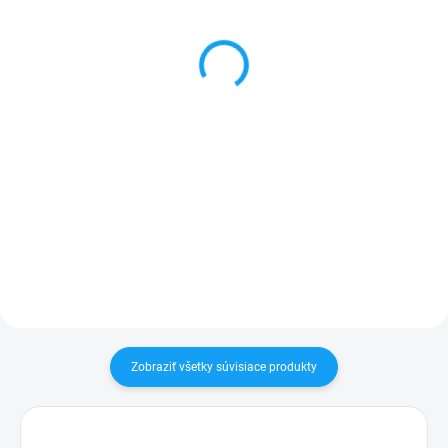
Otváracie knižkové
Forcell sieťový adaptér /
puzdro Samsung Galaxy
nabíjačka s 2x USB +
S10 (SM-G973F) čierna
kábel type C
5,99 €
6,99 €
Detail
Detail
✅ Záruka 24 mesiacov✅ Doprava
✅ Záruka 24 mesiacov✅ Doprava
pri nákupe nad 60€ ZDARMA✅
pri nákupe nad 60€ ZDARMA✅
Zakúpený tovar je možné do
Zakúpený tovar je možné do
30 dní vrátiť✅ Perfektná ochrana
30 dní vrátiť✅ Tovar skladom -
mobilu pred poškodením
odosielame ihneď po objednaní
Zobraziť všetky súvisiace produkty