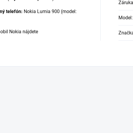
Záruk
ný telefón:
Nokia Lumia 900 (model:
Model
:
bil Nokia nájdete
Značk