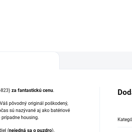
áruka 24 mesiacov✅ Doprava
✅ Záruka 24 mesiacov✅ Dop
 nákupe nad 60€ ZDARMA✅
pri nákupe nad 60€ ZDARMA
úpený tovar je možné do
Zakúpený tovar je možné do
ní vrátiť✅ Tovar skladom -
30 dní vrátiť✅ Tovar skladom 
sielame ihneď po objednaní
odosielame ihneď po objedna
-823)
za fantastickú cenu
.
Dod
a Váš pôvodný originál poškodený,
bčas sú nazývané aj ako batériové
bo prípadne housing.
Kategó
iel (
nejedná sa o puzdro
).