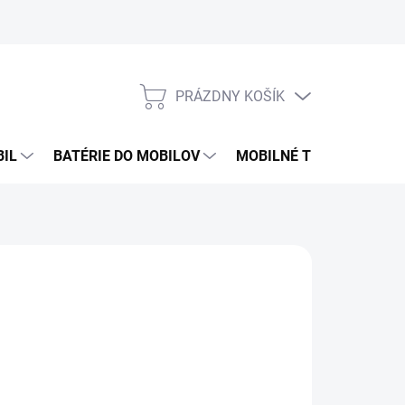
PRÁZDNY KOŠÍK
NÁKUPNÝ
KOŠÍK
BIL
BATÉRIE DO MOBILOV
MOBILNÉ TELEFÓNY