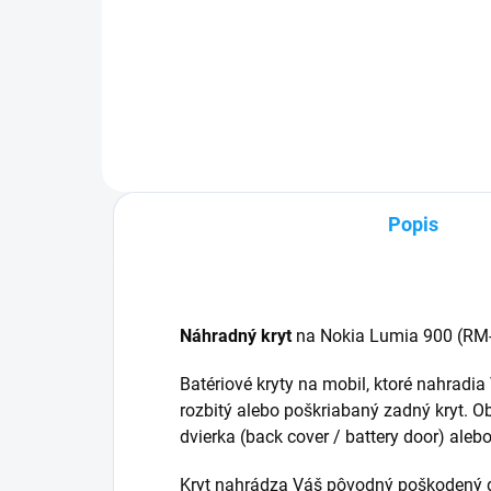
✅ Záruka 24 mesiacov✅ Doprava
✅ Z
pri nákupe nad 60€ ZDARMA✅
pri
Zakúpený tovar je možné do
Zak
30 dní vrátiť✅ Perfektná ochrana
30 d
mobilu pred poškodením
odo
Popis
Náhradný kryt
na Nokia Lumia 900 (RM
Batériové kryty na mobil, ktoré nahradi
rozbitý alebo poškriabaný zadný kryt. O
dvierka (back cover / battery door) ale
Kryt nahrádza Váš pôvodný poškodený d