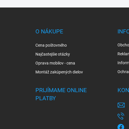
Z
á
p
ä
O NÁKUPE
INF
t
i
Obcho
Cena poštovného
e
Rekla
Najčastejšie otázky
Inform
Oprava mobilov - cena
Ochra
Montáž zakúpených dielov
PRIJÍMAME ONLINE
KON
PLATBY