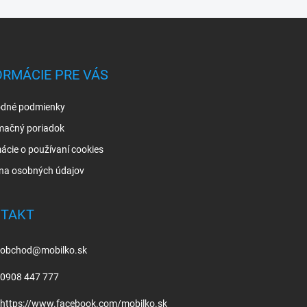
ORMÁCIE PRE VÁS
dné podmienky
mačný poriadok
ácie o používaní cookies
na osobných údajov
TAKT
obchod
@
mobilko.sk
0908 447 777
https://www.facebook.com/mobilko.sk