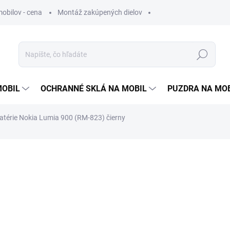
obilov - cena
Montáž zakúpených dielov
Hľadať
MOBIL
OCHRANNÉ SKLÁ NA MOBIL
PUZDRA NA MO
atérie Nokia Lumia 900 (RM-823) čierny
otenia
1 €
0,81 € bez DPH
Jednotková
SKLADOM
cena: