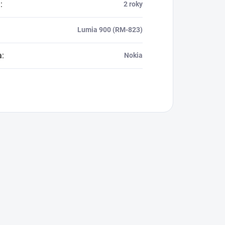
a
:
2 roky
Lumia 900 (RM-823)
a
:
Nokia