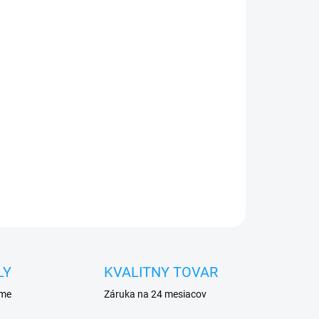
026
Pridať do košíka
0€ ZDARMA
o 30 dní vrátiť
me ihneď
po objednaní
OPÝTAŤ SA
STRÁŽIŤ
LY
KVALITNY TOVAR
eme
Záruka na 24 mesiacov