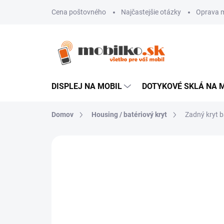
Prejsť
Cena poštovného
Najčastejšie otázky
Oprava m
na
obsah
DISPLEJ NA MOBIL
DOTYKOVÉ SKLÁ NA 
Domov
Housing / batériový kryt
Zadný kryt b
Neohodnotené
Podrobnosti hodn