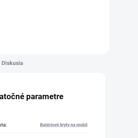
rava
✅ Záruka 24 mesiacov✅ Doprava
✅
pri nákupe nad 60€ ZDARMA✅
Zakúpený tovar je možné do
-
30 dní vrátiť✅ Tovar skladom -
ní
odosielame ihneď po objednaní
Diskusia
atočné parametre
ria
:
Batériové kryty na mobil