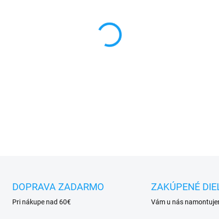
MÔŽEME DORUČIŤ DO:
11.8.2
−
+
✅
Záruka 24 mesiacov
✅ Doprava
pri nákupe
nad 6
✅
Zakúpený tovar je možné
d
✅ Tovar
skladom
-
odosiela
DETAILNÉ INFORMÁCIE
DOPRAVA ZADARMO
ZAKÚPENÉ DIE
Pri nákupe nad 60€
Vám u nás namontuj