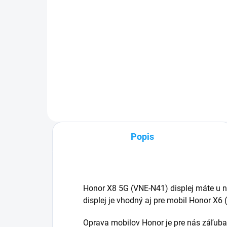
Do košíka
✅ Tovar skladom - posielame do
✅ Z
24h✅ Doprava pri nákupe nad
pri
60€ ZDARMA✅ Zakúpený tovar je
Zak
možné do 30 dní vrátiť✅
30 d
Vynikajúca ochrana displeja pred
odo
poškodením
Popis
Honor X8 5G (VNE-N41) displej máte u 
displej je vhodný aj pre mobil Honor X6
Oprava mobilov Honor je pre nás záľuba