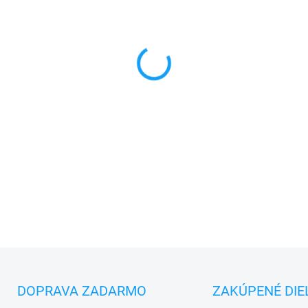
MONTÁŽ
MÔŽEME DORUČIŤ DO:
11.8.2
−
+
✅
Záruka 24 mesiacov
✅ Doprava
pri nákupe
nad 6
✅
Zakúpený tovar je možné
d
✅ Možnosť
nechať
zakúpený
DETAILNÉ INFORMÁCIE
DOPRAVA ZADARMO
ZAKÚPENÉ DIE