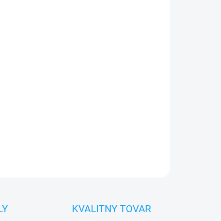
026
Pridať do košíka
0€ ZDARMA
o 30 dní vrátiť
 diel
namontovať
OPÝTAŤ SA
STRÁŽIŤ
LY
KVALITNY TOVAR