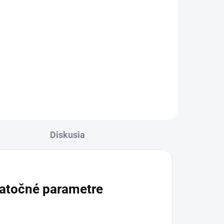
Detail
€
✅ Záruka 24 mesiacov✅ Doprava
pri nákupe nad 60€ ZDARMA✅
r
Zakúpený tovar je možné do
po
30 dní vrátiť✅ Tovar skladom -
odosielame ihneď po objednaní
Diskusia
atočné parametre