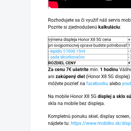
Rozhodujete sa či využiť náš servis mobi
Pozrite si zjednodušenú
kalkuláciu
:
výmena displeja Honor X8 5G cena
+
pri svojpomocnej oprave budete potrebovať:
1
-
lepidlo T-7000 15ml
-
-
sada skrutkovačov
-
ROZDIEL CENY
+
Za cenu 7€ ušetríte
min.
1 hodinu
Vášho
ani
zakúpený diel
(Honor X8 5G displej
môžete pozrieť na
facebooku
alebo
you
Na mobile Honor X8 5G
displej a
sklo s
skla na mobile bez displeja.
Kompletnú ponuku skiel, display screen, 
nájdete tu:
https://www.mobilko.sk/disp