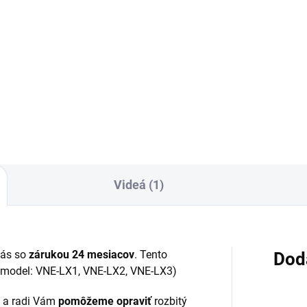
Detail
Do košíka
áruka 24 mesiacov✅ Doprava
 nákupe nad 60€ ZDARMA✅
✅ Doprava pri nákupe nad 60
úpený tovar je možné do
ZDARMA✅ Zakúpený tovar je
ní vrátiť✅ Tovar skladom -
možné do 30 dní vrátiť✅ Tova
sielame ihneď po objednaní
skladom - odosielame ihneď 
objednaní
Videá (1)
nás so
zárukou 24 mesiacov
. Tento
Dod
 (model:
VNE-LX1, VNE-LX2, VNE-LX3)
 a radi Vám
pomôžeme opraviť
rozbitý