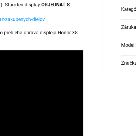
. Stačí len display
OBJEDNAŤ S
Kategó
az-zakupenych-dielov
Záruk
ko prebieha oprava displeja Honor X8
Model
:
Značk