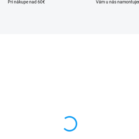
Pri nákupe nad 60€
Vám u nás namontuj
VYPREDANÉ
SKL
da skrutkovačov na
Lepidlo T-7000 na
ravu mobilu
dotykové sklá a LCD
displeje 15ml
€
5 €