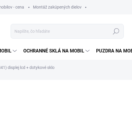
obilov - cena
Montáž zakúpených dielov
Hľadať
MOBIL
OCHRANNÉ SKLÁ NA MOBIL
PUZDRA NA MO
1) displej lcd + dotykové sklo
otenia
25,90 €
21,90 
17,80 €
bez DPH
Jednotková
SKLADOM
cena: