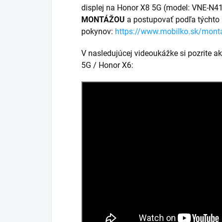
displej na Honor X8 5G (model: VNE-N41)
MONTÁŽOU
a postupovať podľa týchto
pokynov:
https://www.mobilko.sk/mont
V nasledujúcej videoukážke si pozrite a
5G / Honor X6: