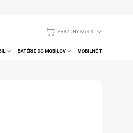
PRÁZDNY KOŠÍK
NÁKUPNÝ
KOŠÍK
BIL
BATÉRIE DO MOBILOV
MOBILNÉ TELEFÓNY
€