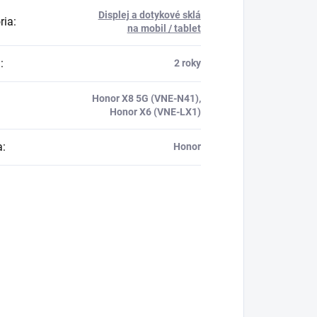
Displej a dotykové sklá
ria
:
na mobil / tablet
a
:
2 roky
Honor X8 5G (VNE-N41),
Honor X6 (VNE-LX1)
a
:
Honor