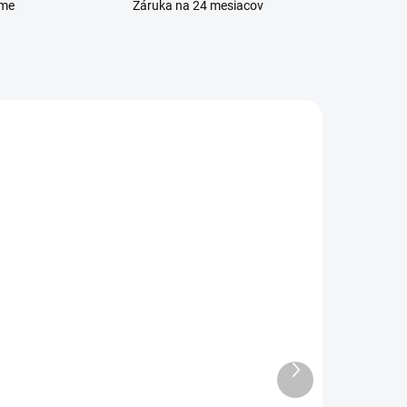
eme
Záruka na 24 mesiacov
ADOM
VYPREDANÉ
Nabíjačka s podporou
rýchleho nabíjania (35 W)
FORCELL
Ďalší
produkt
12,90 €