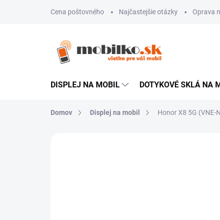
Prejsť
Cena poštovného
Najčastejšie otázky
Oprava m
na
obsah
DISPLEJ NA MOBIL
DOTYKOVÉ SKLÁ NA 
Domov
Displej na mobil
Honor X8 5G (VNE-N4
Neohodnotené
Podrobnosti hodn