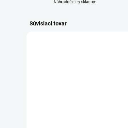
Náhradné diely skladom
Súvisiaci tovar
SKLADOM
Ochranné sklo Honor X8
Sa
5G (VNE-N41)
op
3,90 €
3 