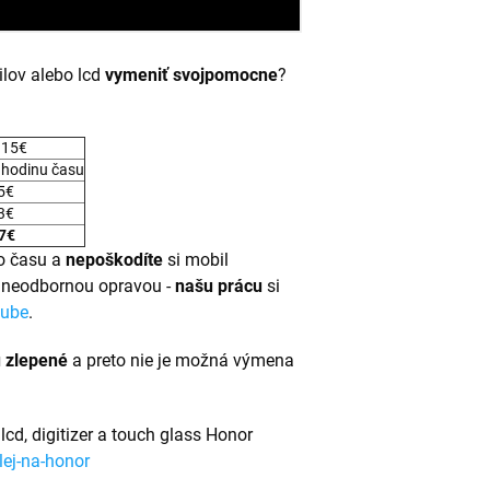
lov alebo lcd
vymeniť svojpomocne
?
 15€
 hodinu času
 5€
 3€
7€
 času a
nepoškodíte
si mobil
) neodbornou opravou -
našu prácu
si
tube
.
ú zlepené
a preto nie je možná výmena
lcd, digitizer a touch glass Honor
lej-na-honor