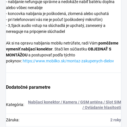
- nabíjanie nefunguje správne a nedokáže nabiť batériu doplna
alebo vôbec nenabije
- koncovka nabíjania je poškodená, zlomená alebo upchatá
- pri telefonovaní vás nie je počuť (poškodený mikrofón)
- 3,5jack audio vstup na slúchadlá je upchatý, zanesený a
nereaguje na pripojenie slúchadiel
Ak si na opravu nabíjania mobilu netrúfate, radi Vám
pomôžeme
vymeniť nabíjací konektor
. Stačí len súčiastku
OBJEDNAŤ S
MONTÁŽOU
a postupovať podľa týchto
pokynov:
https://www.mobilko.sk/montaz-zakupenych-dielov
Dodatočné parametre
Nabíjací konektor / Kamera / GSM anténa / Slot SIM
Kategória
:
/ Ovládanie hlasitosti
Záruka
:
2 roky