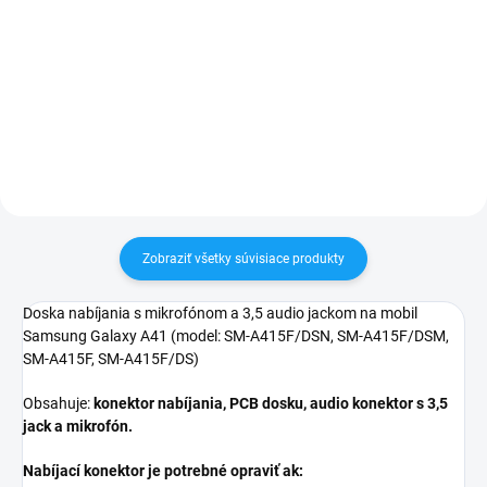
✅ Tovar skladom - posielame do
24h✅ Doprava pri nákupe nad
✅ Záruka 24 mesiacov✅ Doprava
60€ ZDARMA✅ Zakúpený tovar je
pri nákupe nad 60€ ZDARMA✅
možné do 30 dní vrátiť✅
Zakúpený tovar je možné do
Vynikajúca ochrana displeja pred
30 dní vrátiť✅ Perfektná ochrana
poškodením
mobilu pred poškodením
Zobraziť všetky súvisiace produkty
Doska nabíjania s mikrofónom a 3,5 audio jackom na mobil
Samsung Galaxy A41 (model: SM-A415F/DSN, SM-A415F/DSM,
SM-A415F, SM-A415F/DS)
Obsahuje:
konektor nabíjania, PCB dosku, audio konektor s 3,5
jack a mikrofón.
Nabíjací konektor je potrebné opraviť ak: