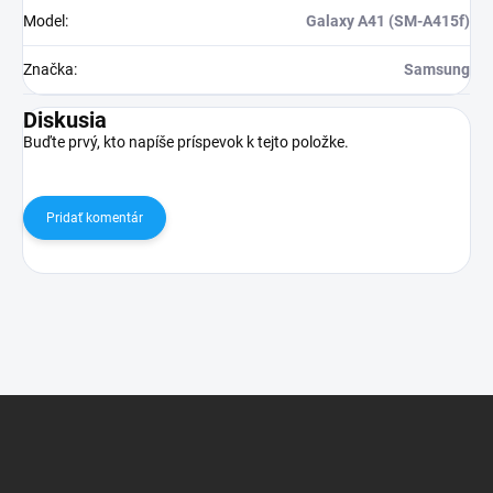
Model
:
Galaxy A41 (SM-A415f)
Značka
:
Samsung
Diskusia
Buďte prvý, kto napíše príspevok k tejto položke.
Pridať komentár
Z
á
p
ä