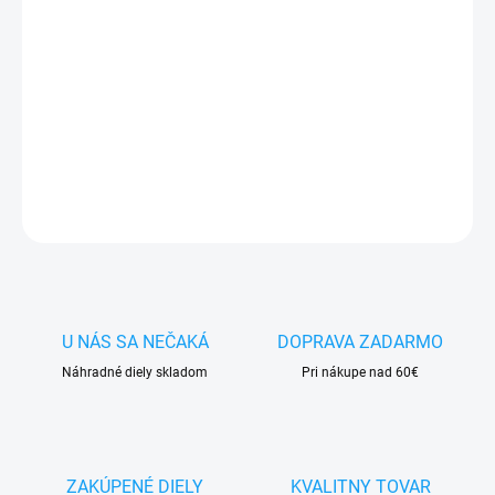
✅
Záruka 24 mesiacov
✅ Doprava
pri nákupe
nad 60€ ZDARMA
✅
Zakúpený tovar je možné
do 30 dní vrátiť
✅ Tovar
skladom
-
odosielame ihneď
po objednaní
DETAILNÉ INFORMÁCIE
OPÝTAŤ SA
STRÁŽIŤ
U NÁS SA NEČAKÁ
DOPRAVA ZADARMO
Náhradné diely skladom
Pri nákupe nad 60€
ZAKÚPENÉ DIELY
KVALITNY TOVAR