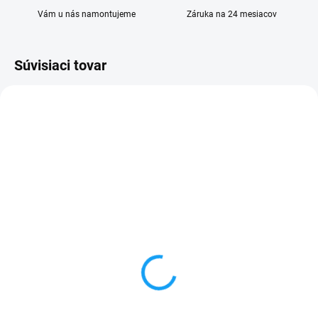
Vám u nás namontujeme
Záruka na 24 mesiacov
Súvisiaci tovar
SKLADOM
SKLADOM
Ochranné sklo Samsung
Otváracie knižkové
Galaxy A41 (SM-A415F)
puzdro Samsung Galaxy
A41 (SM-A415F)
3,90 €
5,99 €
Do košíka
Detail