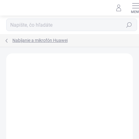
Prejsť
na
obsah
Hľadať
Nabíjanie a mikrofón Huawei
Neohodnotené
Podrobnosti hodnotenia