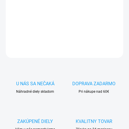
✅
Záruka 24 mesiacov
✅ Doprava
pri nákupe
nad 60€ ZDARMA
✅
Zakúpený tovar je možné
do 30 dní vrátiť
✅ Tovar
skladom
-
odosielame ihneď
po objednaní
DETAILNÉ INFORMÁCIE
OPÝTAŤ SA
STRÁŽIŤ
U NÁS SA NEČAKÁ
DOPRAVA ZADARMO
Náhradné diely skladom
Pri nákupe nad 60€
ZAKÚPENÉ DIELY
KVALITNY TOVAR