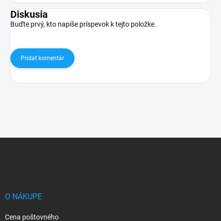
Diskusia
Buďte prvý, kto napíše príspevok k tejto položke.
Pridať komentár
Z
á
p
ä
t
i
O NÁKUPE
e
Cena poštovného