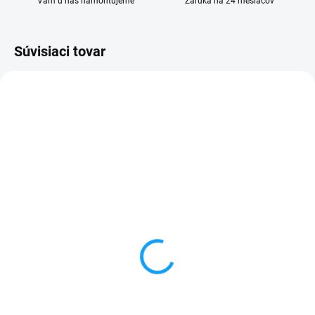
Vám u nás namontujeme
Záruka na 24 mesiacov
Súvisiaci tovar
SKLADOM
SKLADOM
Huawei Y6 2019 (MRD-
Ochranné sklo Huawei
LX1) displej lcd +
Y6 2019 (MRD-LX1)
dotykové sklo
3,90 €
21,90 €
Do košíka
Detail
✅ Tovar skladom - posielame do