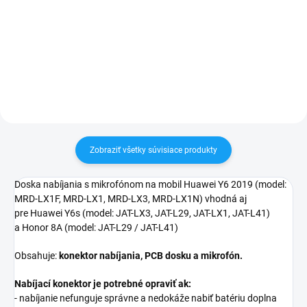
24h✅ Doprava pri nákupe nad
✅ Záruka 24 mesiacov✅ Doprava
60€ ZDARMA✅ Zakúpený tovar je
pri nákupe nad 60€ ZDARMA✅
možné do 30 dní vrátiť✅
Zakúpený tovar je možné do
Vynikajúca ochrana displeja pred
30 dní vrátiť✅ Možnosť nechať
poškodením
zakúpený diel namontovať
Zobraziť všetky súvisiace produkty
Doska nabíjania s mikrofónom na mobil Huawei
Y6 2019 (model:
MRD-LX1F, MRD-LX1, MRD-LX3, MRD-LX1N) vhodná aj
pre Huawei Y6s (model: JAT-LX3, JAT-L29, JAT-LX1, JAT-L41)
a Honor 8A (model: JAT-L29 / JAT-L41)
Obsahuje:
konektor nabíjania, PCB dosku a mikrofón.
Nabíjací konektor je potrebné opraviť ak:
- nabíjanie nefunguje správne a nedokáže nabiť batériu doplna