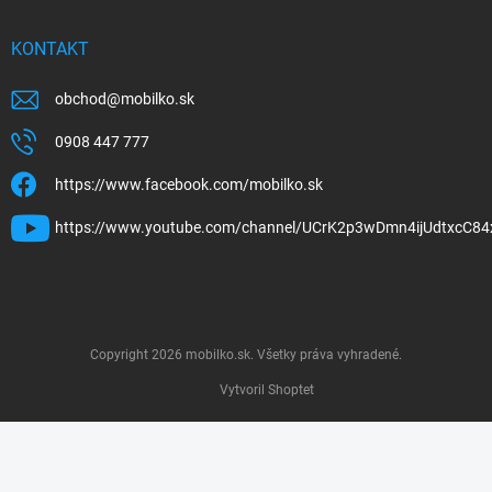
KONTAKT
obchod
@
mobilko.sk
0908 447 777
https://www.facebook.com/mobilko.sk
https://www.youtube.com/channel/UCrK2p3wDmn4ijUdtxcC84
Copyright 2026
mobilko.sk
. Všetky práva vyhradené.
Vytvoril Shoptet