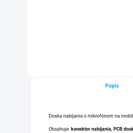
17,90 €
Detail
✅ T
24h
✅ Záruka 24 mesiacov✅ Doprava
60€
pri nákupe nad 60€ ZDARMA✅
mož
Zakúpený tovar je možné do
Vyni
30 dní vrátiť✅ Možnosť nechať
poš
zakúpený diel namontovať
Popis
Doska nabíjania s mikrofónom na mobi
Obsahuje:
konektor nabíjania, PCB dos