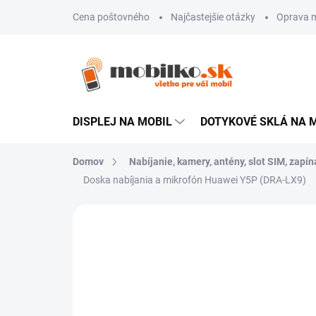
Prejsť
Cena poštovného
Najčastejšie otázky
Oprava m
na
obsah
DISPLEJ NA MOBIL
DOTYKOVÉ SKLÁ NA 
Domov
Nabíjanie, kamery, antény, slot SIM, zapína
Doska nabíjania a mikrofón Huawei Y5P (DRA-LX9)
Neohodnotené
Podrobnosti hodn