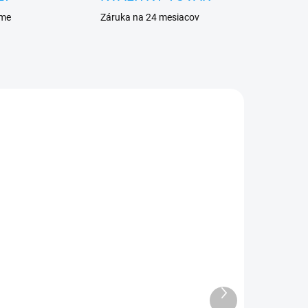
eme
Záruka na 24 mesiacov
ADOM
SKLADOM
Y5P
Dátový kábel USB / micro
USB
Ďalší
3,59 €
produkt