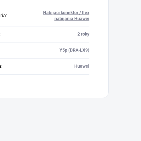
Nabíjací konektor / flex
ria
:
nabíjania Huawei
a
:
2 roky
Y5p (DRA-LX9)
a
:
Huawei