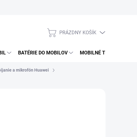
PRÁZDNY KOŠÍK
NÁKUPNÝ
KOŠÍK
BIL
BATÉRIE DO MOBILOV
MOBILNÉ TELEFÓNY
íjanie a mikrofón Huawei