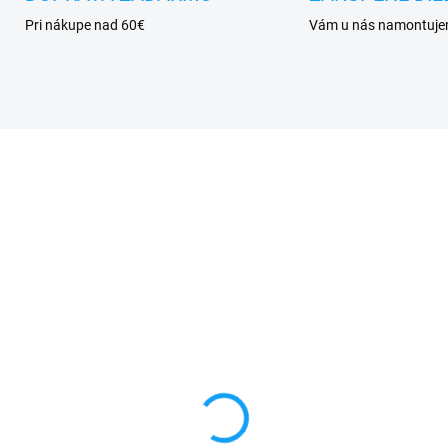
Pri nákupe nad 60€
Vám u nás namontuj
SKLADOM
SKL
hranné sklo Huawei
Sklo kamery Huawei 
p (DRA-LX9)
(DRA-LX9)
€
3,90 €