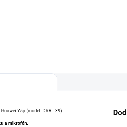
Do košíka
Detai
ovar skladom - posielame do
✅ Záruka 24 mesiacov✅ Dop
✅ Doprava pri nákupe nad
pri nákupe nad 60€ ZDARMA
 ZDARMA✅ Zakúpený tovar je
Zakúpený tovar je možné do
né do 30 dní vrátiť✅
30 dní vrátiť✅ Možnosť necha
kajúca ochrana displeja pred
zakúpený diel namontovať
kodením
l Huawei Y5p (model:
DRA-LX9
)
Dod
ku a mikrofón.