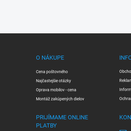
Z
á
p
ä
O NÁKUPE
INF
t
i
Obcho
Cena poštovného
e
Rekla
Najčastejšie otázky
Inform
Oprava mobilov - cena
Ochra
Montáž zakúpených dielov
PRIJÍMAME ONLINE
KON
PLATBY