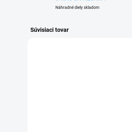
Náhradné diely skladom
Súvisiaci tovar
VYPREDANÉ
Huawei Y5P (DRA-LX9)
Oc
displej lcd + dotykové
Y5
sklo
1 