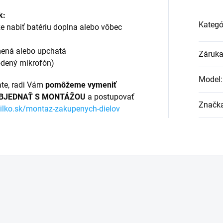
k:
Kategó
e nabiť batériu doplna alebo vôbec
mená alebo upchatá
Záruk
kodený mikrofón)
Model
:
ate, radi Vám
pomôžeme vymeniť
BJEDNAŤ S MONTÁŽOU
a postupovať
Značk
ilko.sk/montaz-zakupenych-dielov