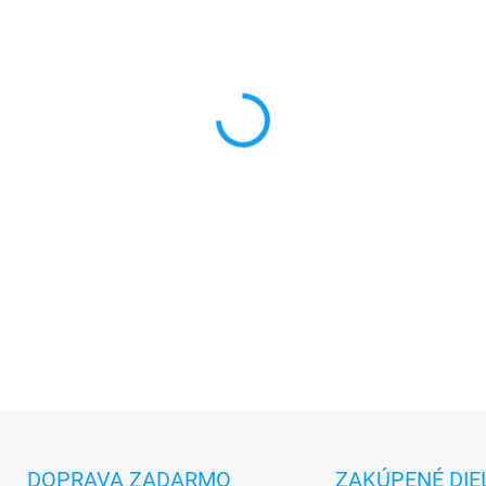
cena:
MONTÁŽ
MÔŽEME DORUČIŤ DO:
10.8.2
−
+
✅
Záruka 24 mesiacov
✅ Doprava
pri nákupe
nad 6
✅
Zakúpený tovar je možné
d
✅ Tovar
skladom
-
odosiela
DETAILNÉ INFORMÁCIE
DOPRAVA ZADARMO
ZAKÚPENÉ DIE