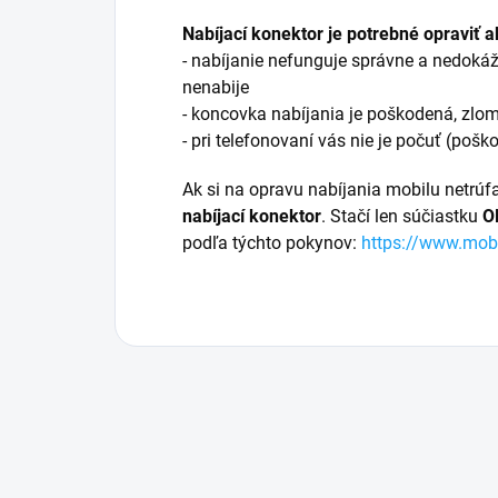
Nabíjací konektor je potrebné opraviť a
- nabíjanie nefunguje správne a nedokáž
nenabije
- koncovka nabíjania je poškodená, zlo
- pri telefonovaní vás nie je počuť (poš
Ak si na opravu nabíjania mobilu netrúf
nabíjací konektor
. Stačí len súčiastku
O
podľa týchto pokynov:
https://www.mob