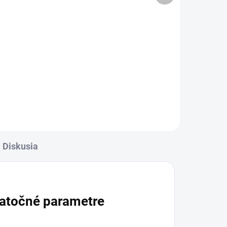
l
Do košíka
rava
✅ Záruka 24 mesiacov✅ Doprava
✅
pri nákupe nad 60€ ZDARMA✅
Zakúpený tovar je možné do
ť
30 dní vrátiť✅ Tovar skladom -
odosielame ihneď po objednaní
Diskusia
atočné parametre