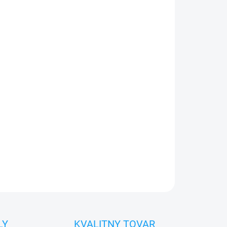
026
Pridať do košíka
0€ ZDARMA
o 30 dní vrátiť
me ihneď
po objednaní
OPÝTAŤ SA
STRÁŽIŤ
LY
KVALITNY TOVAR