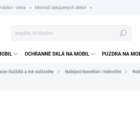
obilov - cena
Montáž zakúpených dielov
Hľadať
MOBIL
OCHRANNÉ SKLÁ NA MOBIL
PUZDRA NA MO
cie tlačidlá a iné súčiastky
Nabíjací konektor / mikrofón
Nab
otenia
7,90 €
6,42 €
bez DPH
Jednotková
SKLADOM