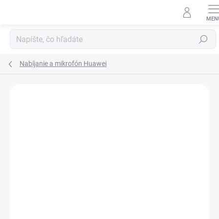
Prejsť
na
obsah
Hľadať
Nabíjanie a mikrofón Huawei
Neohodnotené
Podrobnosti hodnotenia