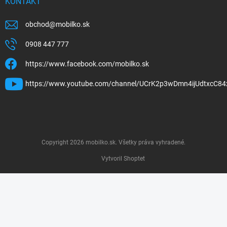
KONTAKT
obchod
@
mobilko.sk
0908 447 777
https://www.facebook.com/mobilko.sk
https://www.youtube.com/channel/UCrK2p3wDmn4ijUdtxcC84
Copyright 2026
mobilko.sk
. Všetky práva vyhradené.
Vytvoril Shoptet