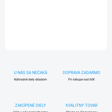
✅
Záruka 24 mesiacov
✅ Doprava
pri nákupe
nad 60€ ZDARMA
✅
Zakúpený tovar je možné
do 30 dní vrátiť
✅ Tovar
skladom
-
odosielame ihneď
po objednaní
DETAILNÉ INFORMÁCIE
OPÝTAŤ SA
STRÁŽIŤ
U NÁS SA NEČAKÁ
DOPRAVA ZADARMO
Náhradné diely skladom
Pri nákupe nad 60€
ZAKÚPENÉ DIELY
KVALITNY TOVAR