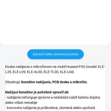
pri nákupe nad 60€ ZDARMA✅
✅ Záruka 24 mesiacov✅ Doprava
Zakúpený tovar je možné do
pri nákupe nad 60€ ZDARMA✅
30 dní vrátiť✅ Možnosť nechať
Zakúpený tovar je možné do
zakúpený diel namontovať
30 dní vrátiť✅ Možnosť nechať
zakúpený diel namontovať
Zobraziť všetky súvisiace produkty
Doska nabíjania s mikrofónom na mobil Huawei P30 (model: ELE-
L29, ELE-L09, ELE-AL00, ELE-TL00, ELE-L04)
Obsahuje:
konektor nabíjania, PCB dosku a mikrofón.
Nabíjací konektor je potrebné opraviť ak:
- nabíjanie nefunguje správne a nedokáže nabiť batériu doplna
alebo vôbec nenabije
- koncovka nabíjania je poškodená, zlomená alebo upchatá