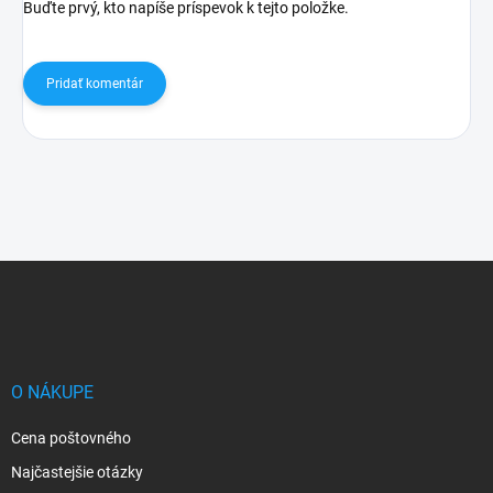
Buďte prvý, kto napíše príspevok k tejto položke.
Pridať komentár
Z
á
p
ä
t
i
O NÁKUPE
e
Cena poštovného
Najčastejšie otázky