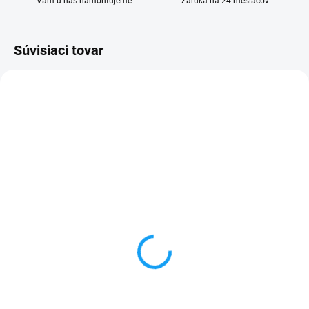
Vám u nás namontujeme
Záruka na 24 mesiacov
Súvisiaci tovar
SKLADOM
SKLADOM
Huawei P30 (ELE-L29)
Zadný kryt batérie
displej lcd + dotykové
Huawei P30 (ELE-L29)
sklo (OLED displej)
6,99 €
49,90 €
Detail
Detail
✅ Záruka 24 mesiacov✅ Doprava