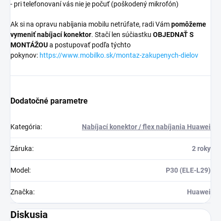
- pri telefonovaní vás nie je počuť (poškodený mikrofón)
Ak si na opravu nabíjania mobilu netrúfate, radi Vám
pomôžeme
vymeniť nabíjací konektor
. Stačí len súčiastku
OBJEDNAŤ S
MONTÁŽOU
a postupovať podľa týchto
pokynov:
https://www.mobilko.sk/montaz-zakupenych-dielov
Dodatočné parametre
Kategória
:
Nabíjací konektor / flex nabíjania Huawei
Záruka
:
2 roky
Model
:
P30 (ELE-L29)
Značka
:
Huawei
Diskusia