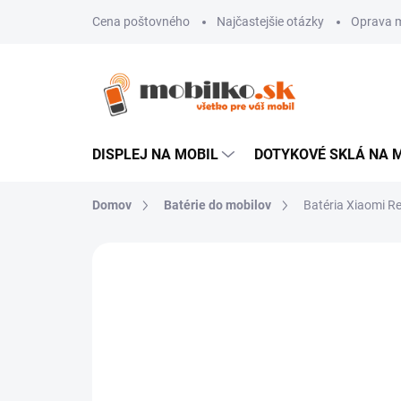
Prejsť
Cena poštovného
Najčastejšie otázky
Oprava m
na
obsah
DISPLEJ NA MOBIL
DOTYKOVÉ SKLÁ NA 
Domov
Batérie do mobilov
Batéria Xiaomi 
1 hodnotenie
Podrobnosti hodnot