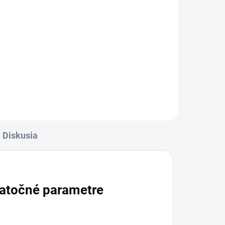
l
Detail
rava
✅ Záruka 24 mesiacov✅ Doprava
✅
pri nákupe nad 60€ ZDARMA✅
Zakúpený tovar je možné do
rana
30 dní vrátiť✅ Tovar skladom -
odosielame ihneď po objednaní
Diskusia
atočné parametre