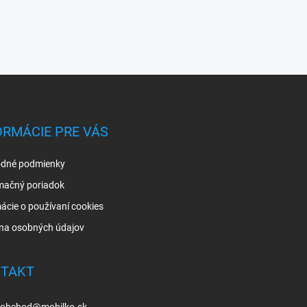
ORMÁCIE PRE VÁS
dné podmienky
mačný poriadok
ácie o používaní cookies
na osobných údajov
TAKT
obchod
@
mobilko.sk