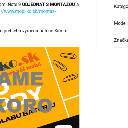
edmi Note 9
OBJEDNAŤ S MONTÁŽOU
a
Kategó
s://www.mobilko.sk/montaz-
Model
:
ko prebieha výmena batérie Xiaomi
Značk