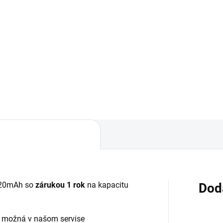
Do košíka
Detai
ovar skladom - posielame do
✅ Záruka 24 mesiacov✅ Dop
✅ Doprava pri nákupe nad
pri nákupe nad 60€ ZDARMA
 ZDARMA✅ Zakúpený tovar je
Zakúpený tovar je možné do
né do 30 dní vrátiť✅
30 dní vrátiť✅ Perfektná och
kajúca ochrana displeja pred
mobilu pred poškodením
kodením
020mAh so
zárukou 1 rok
na kapacitu
Dod
 možná v našom servise