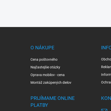
Z
á
p
ä
O NÁKUPE
INF
t
i
Obcho
Cena poštovného
e
Rekla
Najčastejšie otázky
Inform
Oprava mobilov - cena
Ochra
Montáž zakúpených dielov
PRIJÍMAME ONLINE
KON
PLATBY