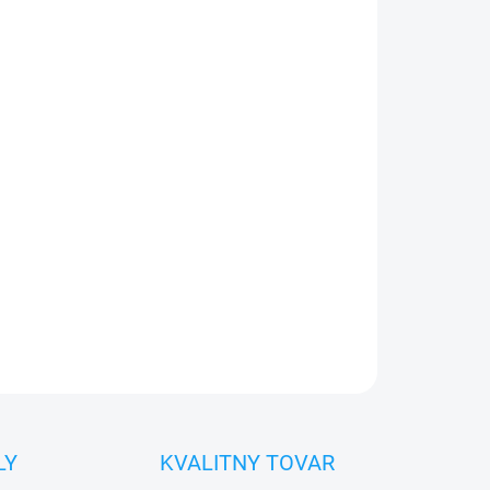
26
Pridať do košíka
min.
80%
0€ ZDARMA
o 30 dní vrátiť
 diel
namontovať
OPÝTAŤ SA
STRÁŽIŤ
LY
KVALITNY TOVAR