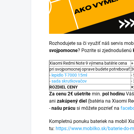
Rozhodujete sa či využiť náš servis mob
svojpomocne
? Pozrite si zjednodušenú
Xiaomi Redmi Note 9 výmena batérie cena
+
pri svojpomocnej oprave budete potrebovať:
3
-
lepidlo T-7000 15ml
-
-
sada skrutkovačov
-
ROZDIEL CENY
+
Za cenu 2€ ušetríte
min.
pol hodinu
Váš
ani
zakúpený diel
(batéria na Xiaomi R
-
našu prácu
si môžete pozrieť na
faceb
Kompletnú ponuku bateriek na mobil Xi
tu:
https://www.mobilko.sk/baterie-do-m