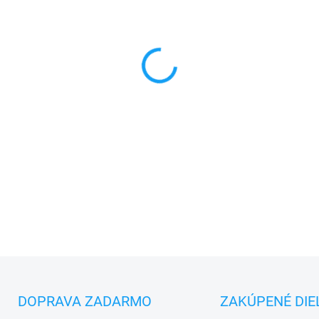
MONTÁŽ
MÔŽEME DORUČIŤ DO:
7.8.20
−
+
✅ Záruka
1 rok
na kapacitu 
✅ Doprava
pri nákupe
nad 6
✅
Zakúpený tovar je možné
d
✅ Možnosť
nechať
zakúpený
DETAILNÉ INFORMÁCIE
DOPRAVA ZADARMO
ZAKÚPENÉ DIE