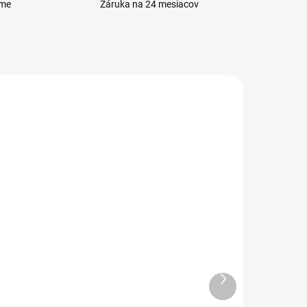
eme
Záruka na 24 mesiacov
DANÉ
SKLADOM
Doska nabíjania a
mikrofón Xiaomi Redmi
Note 9 (M2003J15SG)
Ďalší
produkt
7,90 €