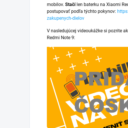
mobilov.
Stačí
len baterku na Xiaomi R
postupovať podľa týchto pokynov:
http
zakupenych-dielov
V nasledujúcej videoukážke si pozrite a
Redmi Note 9: