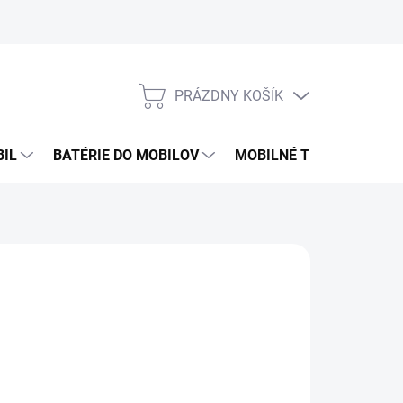
PRÁZDNY KOŠÍK
NÁKUPNÝ
KOŠÍK
BIL
BATÉRIE DO MOBILOV
MOBILNÉ TELEFÓNY