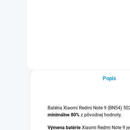
Detail
✅ Záruka 24 mesiacov✅ Doprava
✅ T
pri nákupe nad 60€ ZDARMA✅
24h
Zakúpený tovar je možné do
60€
30 dní vrátiť✅ Možnosť nechať
mož
zakúpený diel namontovať
Vyni
poš
Popis
Batéria Xiaomi Redmi Note 9 (BN54) 5
minimálne 80%
z pôvodnej hodnoty.
Výmena batérie
Xiaomi Redmi Note 9 je