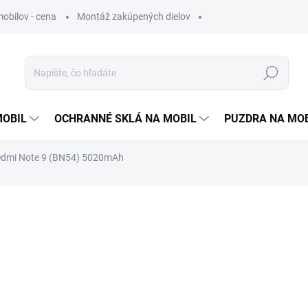
obilov - cena
Montáž zakúpených dielov
Hľadať
MOBIL
OCHRANNÉ SKLÁ NA MOBIL
PUZDRA NA MO
Redmi Note 9 (BN54) 5020mAh
enia
13,90 €
11,30 €
bez DPH
Jednotková
SKLADOM
cena: