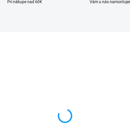
Pri nákupe nad 60€
Vám u nás namontuj
SKLADOM
VYPRE
hranné sklo Xiaomi
Otváracie knižkové
dmi Note 9
puzdro Xiaomi Redmi
2003J15SG)
Note 9 (M2003J15SG)
čierne
90 €
5,99 €