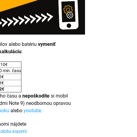
ilov alebo batériu
vymeniť
kalkuláciu
:
 10€
0 min. času
 5€
 3€
2€
ho času a
nepoškodíte
si mobil
edmi Note 9) neodbornou opravou
ooku
alebo
youtube
.
aomi nájdete
obilu-xiaomi