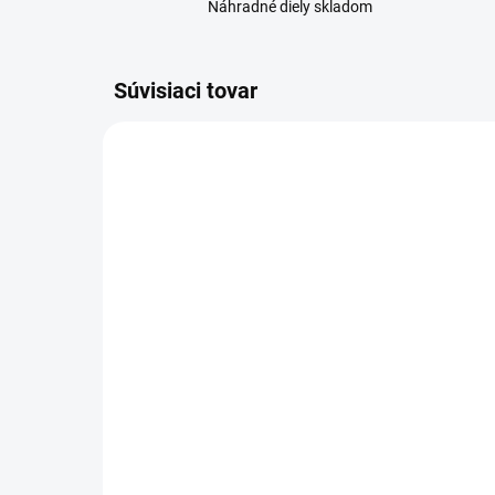
Náhradné diely skladom
Súvisiaci tovar
VYPREDANÉ
Xiaomi Redmi Note 9
Oc
(M2003J15SG) displej lcd
Re
+ dotykové sklo
(M
21,50 €
3,