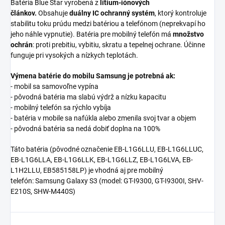
Batéria Blue Star vyrobená z
lítium-iónových
článkov.
Obsahuje
duálny IC ochranný systém
, ktorý kontroluje
stabilitu toku prúdu medzi batériou a telefónom (neprekvapí ho
jeho náhle vypnutie). Batéria pre mobilný telefón má
množstvo
ochrán
: proti prebitiu, vybitiu, skratu a tepelnej ochrane. Účinne
funguje pri vysokých a nízkych teplotách.
Výmena batérie do mobilu Samsung je potrebná ak:
- mobil sa samovoľne vypína
- pôvodná batéria ma slabú výdrž a nízku kapacitu
- mobilný telefón sa rýchlo vybíja
- batéria v mobile sa nafúkla alebo zmenila svoj tvar a objem
- pôvodná batéria sa nedá dobiť doplna na 100%
Táto batéria (pôvodné označenie EB-L1G6LLU, EB-L1G6LLUC,
EB-L1G6LLA, EB-L1G6LLK, EB-L1G6LLZ, EB-L1G6LVA, EB-
L1H2LLU, EB585158LP) je vhodná aj pre mobilný
telefón: Samsung Galaxy S3 (model:
GT-I9300, GT-I9300I, SHV-
E210S, SHW-M440S)