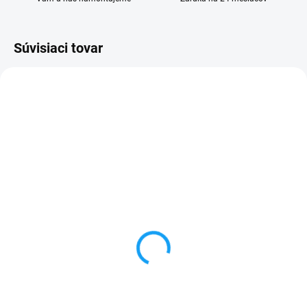
Súvisiaci tovar
SKLADOM
SKLADOM
Kryt batérie Samsung
Dátový kábel USB /
Galaxy S3 (GT-i9300)
micro USB
modrý
3,59 €
1,99 €
Do košíka
Do košíka
✅ Záruka 24 mesiacov✅ Doprava
pri nákupe nad 60€ ZDARMA✅