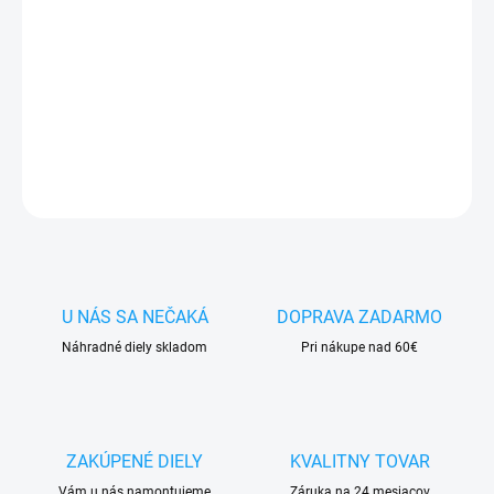
✅ Záruka
1 rok
na kapacitu min.
80%
✅ Doprava
pri nákupe
nad 60€ ZDARMA
✅
Zakúpený tovar je možné
do 30 dní vrátiť
✅ Možnosť
nechať
zakúpený diel
namontovať
DETAILNÉ INFORMÁCIE
OPÝTAŤ SA
STRÁŽIŤ
U NÁS SA NEČAKÁ
DOPRAVA ZADARMO
Náhradné diely skladom
Pri nákupe nad 60€
ZAKÚPENÉ DIELY
KVALITNY TOVAR
Vám u nás namontujeme
Záruka na 24 mesiacov