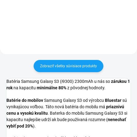
✅ Záruka 24 mesiacov✅ Doprava
Zakúpený tovar je možné do
pri nákupe nad 60€ ZDARMA✅
30 dní vrátiť✅ Tovar skladom -
Zakúpený tovar je možné do
odosielame ihneď po objednaní
30 dní vrátiť✅ Tovar skladom -
odosielame ihneď po objednaní
Zobraziť všetky súvisiace produkty
Batéria Samsung Galaxy S3 (i9300) 2300mAh u nás so
zárukou 1
rok
na kapacitu
minimálne 80%
z pôvodnej hodnoty.
Batérie do mobilov
Samsung Galaxy S3
od výrobcu
Bluestar
sú
vynikajúcou voľbou. Táto nová batéria do mobilu má
priaznivú
cenu a vysokú kvalitu
. Baterka do mobilu Samsung Galaxy S3 si
kapacitu najlepšie udrží ak bude používaná rozumne (
nenechať
vybiť pod 20%
).