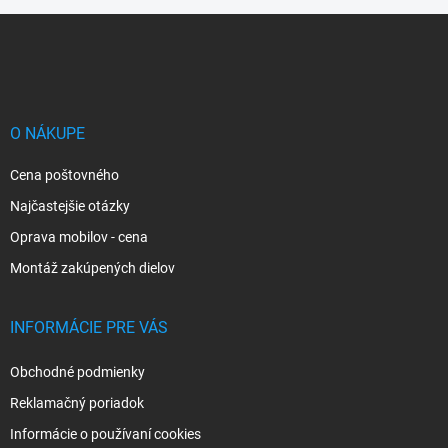
Z
á
p
ä
t
i
O NÁKUPE
e
Cena poštovného
Najčastejšie otázky
Oprava mobilov - cena
Montáž zakúpených dielov
INFORMÁCIE PRE VÁS
Obchodné podmienky
Reklamačný poriadok
Informácie o používaní cookies