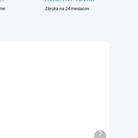
eme
Záruka na 24 mesiacov
ADOM
SKLADOM
Flex ovládanie hlasitosti,
ON-OFF Apple iPhone SE
e
1 €
Ďalší