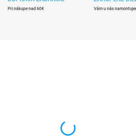
Pri nákupe nad 60€
Vám u nás namontuj
VYPREDANÉ
SKL
ranné sklo iPhone 5 /
iPhone 5S displej lcd +
hone 5S / iPhone 5C
dotykové sklo
+ nabíjací kábel na iPhon
90 €