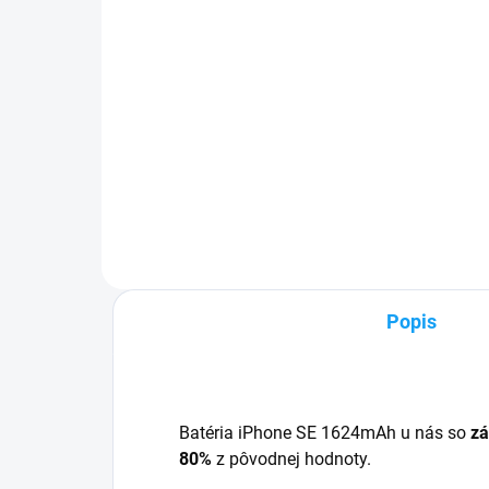
5,99 €
Detail
✅ T
24h
✅ Záruka 24 mesiacov✅ Doprava
60€
pri nákupe nad 60€ ZDARMA✅
mož
Zakúpený tovar je možné do
Vyni
30 dní vrátiť✅ Perfektná ochrana
poš
mobilu pred poškodením
Popis
Batéria iPhone SE 1624mAh u nás so
zá
80%
z pôvodnej hodnoty.