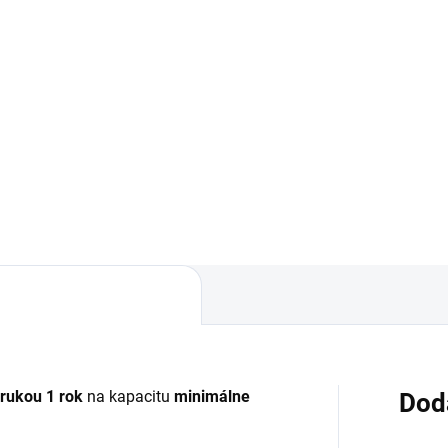
ZDARMA
14,90 €
Detail
Detai
ovar skladom - posielame do
✅ Doprava pri nákupe nad
✅ Záruka 24 mesiacov✅ Dop
 ZDARMA✅ Zakúpený tovar je
pri nákupe nad 60€ ZDARMA
né do 30 dní vrátiť✅
Zakúpený tovar je možné do
kajúca ochrana displeja pred
30 dní vrátiť✅ Možnosť necha
kodením
zakúpený diel namontovať
rukou 1 rok
na kapacitu
minimálne
Dod