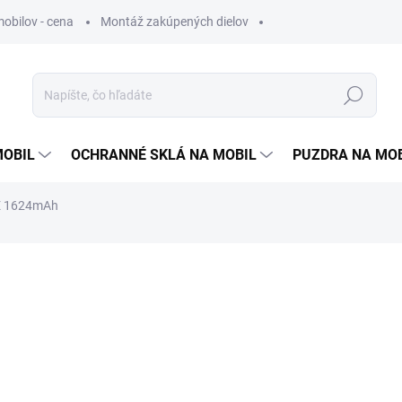
obilov - cena
Montáž zakúpených dielov
Hľadať
MOBIL
OCHRANNÉ SKLÁ NA MOBIL
PUZDRA NA MO
SE 1624mAh
otenia
10,90 €
8,86 €
bez DPH
Jednotková
SKLADOM
cena: