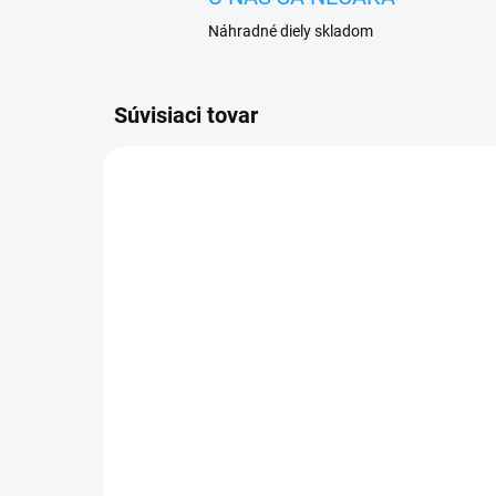
Náhradné diely skladom
Súvisiaci tovar
VYPREDANÉ
Otváracie knižkové
Och
puzdro iPhone 5 / iPhone
iP
5S / iPhone SE čierne
3,