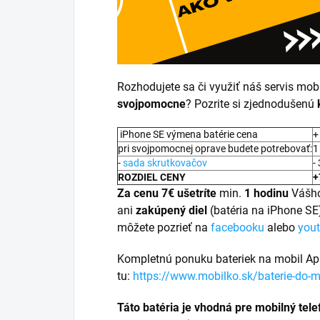
Rozhodujete sa či využiť náš servis mob
svojpomocne
? Pozrite si zjednodušenú
iPhone SE výmena batérie cena
+
pri svojpomocnej oprave budete potrebovať:
1
-
sada skrutkovačov
-
ROZDIEL CENY
+
Za cenu 7€ ušetríte
min.
1 hodinu
Vášh
ani
zakúpený diel
(batéria na iPhone S
môžete pozrieť na
facebooku
alebo
you
Kompletnú ponuku bateriek na mobil Ap
tu:
https://www.mobilko.sk/baterie-do-m
Táto batéria je vhodná pre mobilný tel