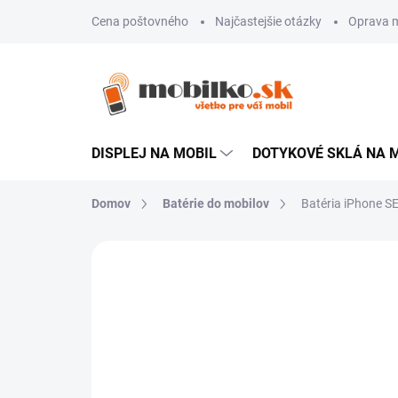
Prejsť
Cena poštovného
Najčastejšie otázky
Oprava m
na
obsah
DISPLEJ NA MOBIL
DOTYKOVÉ SKLÁ NA 
Domov
Batérie do mobilov
Batéria iPhone 
Neohodnotené
Podrobnosti hodn