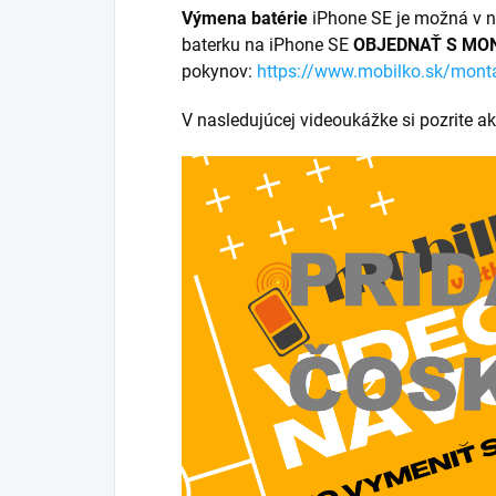
Výmena batérie
iPhone SE je možná v n
baterku na iPhone SE
OBJEDNAŤ S MO
pokynov:
https://www.mobilko.sk/mont
V nasledujúcej videoukážke si pozrite a