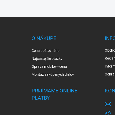
Z
á
p
ä
O NÁKUPE
INF
t
i
Obcho
Cena poštovného
e
Rekla
Najčastejšie otázky
Inform
Oprava mobilov - cena
Ochra
Montáž zakúpených dielov
PRIJÍMAME ONLINE
KON
PLATBY