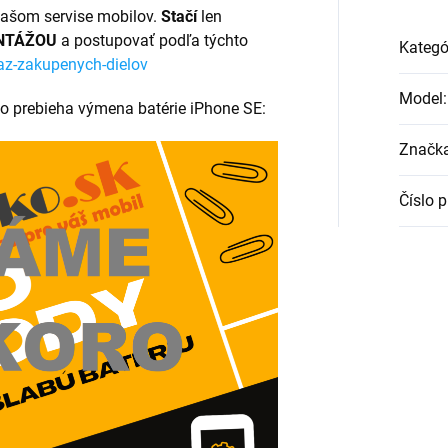
ašom servise mobilov.
Stačí
len
NTÁŽOU
a postupovať podľa týchto
Kategó
az-zakupenych-dielov
Model
:
ko prebieha výmena batérie iPhone SE:
Značk
Číslo 