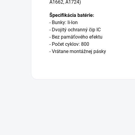
A1662, A1724)
Špecifikácia batérie:
- Bunky: li-lon
- Dvojitý ochranný čip IC
- Bez pamäťového efektu
- Počet cyklov: 800
- Vrátane montážnej pásky