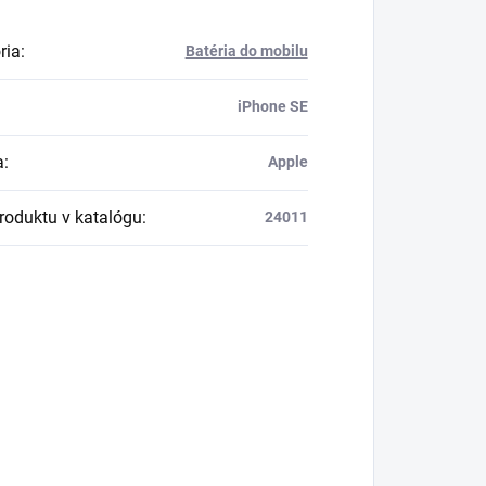
ria
:
Batéria do mobilu
iPhone SE
a
:
Apple
produktu v katalógu
:
24011