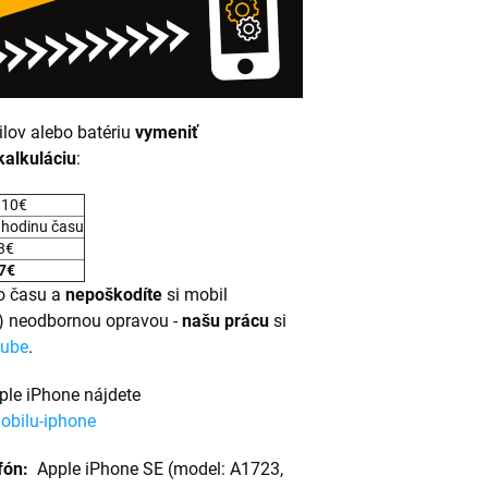
ilov alebo batériu
vymeniť
kalkuláciu
:
 10€
 hodinu času
 3€
7€
o času a
nepoškodíte
si mobil
E) neodbornou opravou -
našu prácu
si
tube
.
ple iPhone nájdete
obilu-iphone
efón:
Apple iPhone SE (model: A1723,