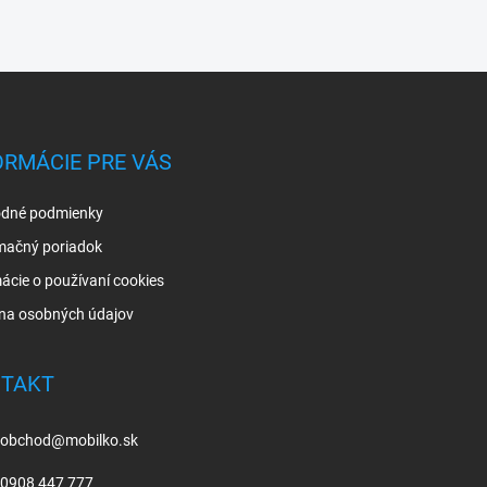
ORMÁCIE PRE VÁS
dné podmienky
mačný poriadok
ácie o používaní cookies
na osobných údajov
TAKT
obchod
@
mobilko.sk
0908 447 777