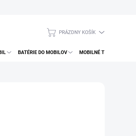
PRÁZDNY KOŠÍK
NÁKUPNÝ
KOŠÍK
BIL
BATÉRIE DO MOBILOV
MOBILNÉ TELEFÓNY