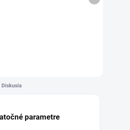
produkt
Detail
l
✅ Záruka 24 mesiacov✅ Doprava
pri nákupe nad 60€ ZDARMA✅
rava
Zakúpený tovar je možné do
✅
30 dní vrátiť✅ Možnosť nechať
zakúpený diel namontovať
ť
Diskusia
atočné parametre