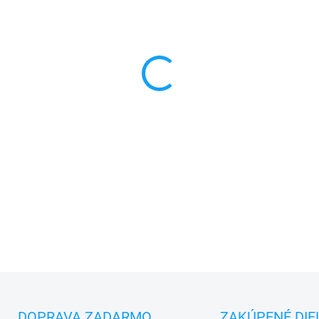
MONTÁŽ
MÔŽEME DORUČIŤ DO:
11.8.2
−
+
✅ Záruka
1 rok
na kapacitu 
✅ Doprava
pri nákupe
nad 6
✅
Zakúpený tovar je možné
d
✅ Možnosť
nechať
zakúpený
DETAILNÉ INFORMÁCIE
DOPRAVA ZADARMO
ZAKÚPENÉ DIE