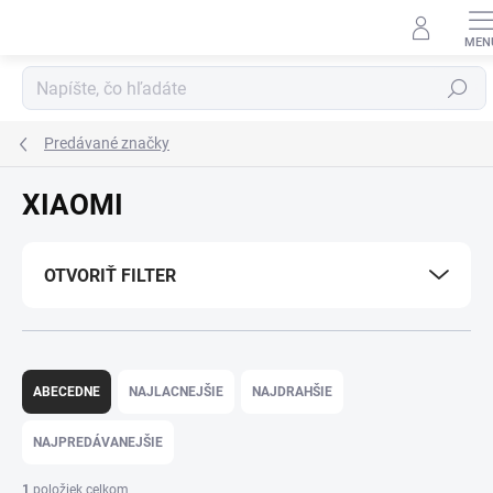
Prejsť
na
obsah
Hľadať
Predávané značky
XIAOMI
OTVORIŤ FILTER
R
a
ABECEDNE
NAJLACNEJŠIE
NAJDRAHŠIE
d
e
NAJPREDÁVANEJŠIE
n
i
1
položiek celkom