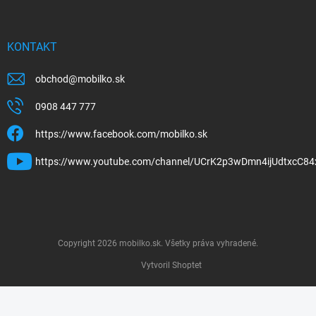
KONTAKT
obchod
@
mobilko.sk
0908 447 777
https://www.facebook.com/mobilko.sk
https://www.youtube.com/channel/UCrK2p3wDmn4ijUdtxcC84
Copyright 2026
mobilko.sk
. Všetky práva vyhradené.
Vytvoril Shoptet