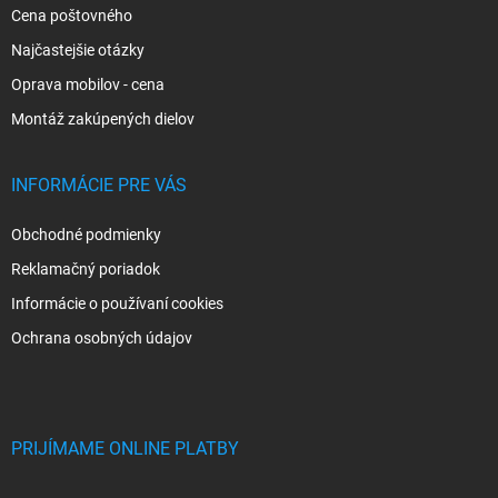
k
Cena poštovného
y
v
Najčastejšie otázky
ý
p
Oprava mobilov - cena
i
Montáž zakúpených dielov
s
u
INFORMÁCIE PRE VÁS
Obchodné podmienky
Reklamačný poriadok
Informácie o používaní cookies
Ochrana osobných údajov
PRIJÍMAME ONLINE PLATBY