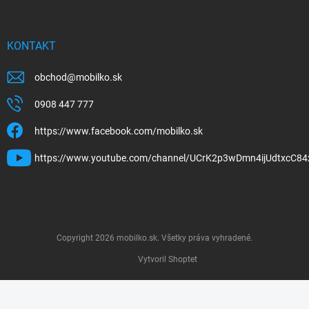
KONTAKT
obchod
@
mobilko.sk
0908 447 777
https://www.facebook.com/mobilko.sk
https://www.youtube.com/channel/UCrK2p3wDmn4ijUdtxcC84
Copyright 2026
mobilko.sk
. Všetky práva vyhradené.
Vytvoril Shoptet