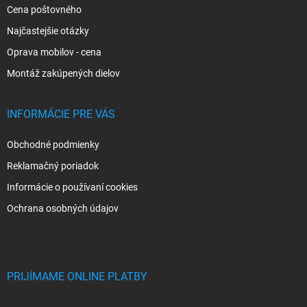
k
Cena poštovného
y
v
Najčastejšie otázky
ý
p
Oprava mobilov - cena
i
Montáž zakúpených dielov
s
u
INFORMÁCIE PRE VÁS
Obchodné podmienky
Reklamačný poriadok
Informácie o používaní cookies
Ochrana osobných údajov
PRIJÍMAME ONLINE PLATBY