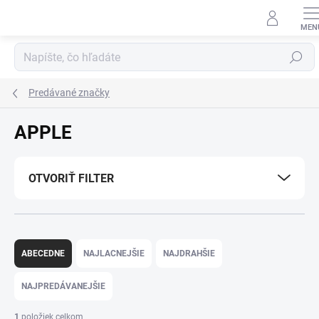
Prejsť
na
obsah
Hľadať
Predávané značky
APPLE
OTVORIŤ FILTER
R
a
ABECEDNE
NAJLACNEJŠIE
NAJDRAHŠIE
d
e
NAJPREDÁVANEJŠIE
n
i
1
položiek celkom