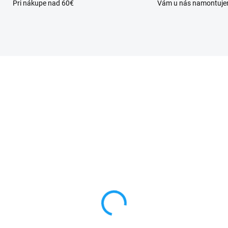
Pri nákupe nad 60€
Vám u nás namontuj
SKLADOM
al na mobil Xiaomi
dmi 14C
409BRN2CA) - SOFT
ikon
90 €