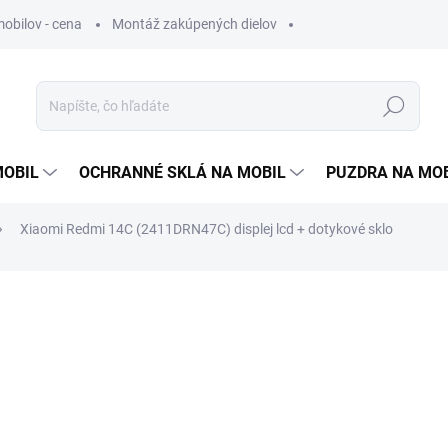
obilov - cena
Montáž zakúpených dielov
Hľadať
MOBIL
OCHRANNÉ SKLÁ NA MOBIL
PUZDRA NA MO
Xiaomi Redmi 14C (2411DRN47C) displej lcd + dotykové sklo
otenia
24,90 €
19,90 
16,18 €
bez DPH
Jednotková
SKLADOM
cena: