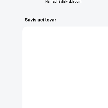
Náhradné diely skladom
Súvisiaci tovar
VYPREDANÉ
Ochranné sklo Xiaomi
Ob
Redmi 14C
Re
(2409BRN2CA)
(2
sil
3,90 €
4,