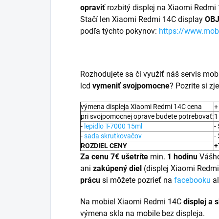
opraviť
rozbitý displej na Xiaomi Redmi 
Stačí len Xiaomi Redmi 14C display
OB
podľa týchto pokynov:
https://www.mob
Rozhodujete sa či využiť náš servis mo
lcd
vymeniť svojpomocne
? Pozrite si z
výmena displeja Xiaomi Redmi 14C cena
+
pri svojpomocnej oprave budete potrebovať:
1
-
lepidlo T-7000 15ml
-
-
sada skrutkovačov
-
ROZDIEL CENY
+
Za cenu 7€ ušetríte
min.
1 hodinu
Vášho
ani
zakúpený diel
(displej Xiaomi Redm
prácu
si môžete pozrieť na
facebooku
a
Na mobiel Xiaomi Redmi 14C
displej a
s
výmena skla na mobile bez displeja.