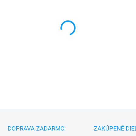
MONTÁŽ
MÔŽEME DORUČIŤ DO:
10.8.2
−
+
✅
Záruka 24 mesiacov
✅ Doprava
pri nákupe
nad 6
✅
Zakúpený tovar je možné
d
✅ Možnosť
nechať
zakúpený
DETAILNÉ INFORMÁCIE
DOPRAVA ZADARMO
ZAKÚPENÉ DIE