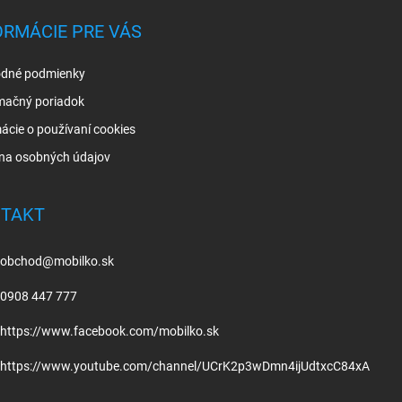
ORMÁCIE PRE VÁS
dné podmienky
mačný poriadok
ácie o používaní cookies
na osobných údajov
TAKT
obchod
@
mobilko.sk
0908 447 777
https://www.facebook.com/mobilko.sk
https://www.youtube.com/channel/UCrK2p3wDmn4ijUdtxcC84xA