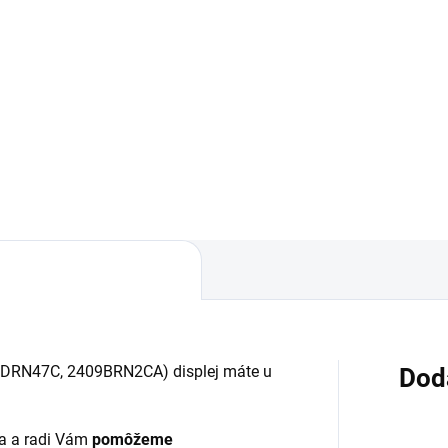
Detail
áruka 24 mesiacov✅ Doprava
 nákupe nad 60€ ZDARMA✅
úpený tovar je možné do
dní vrátiť✅ Perfektná ochrana
ilu pred poškodením
1DRN47C, 2409BRN2CA
) displej máte u
Dod
a a radi Vám
pomôžeme