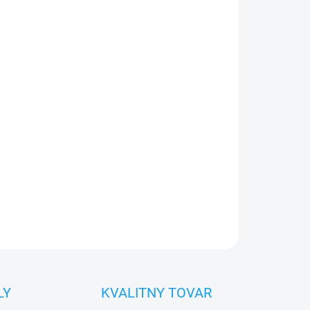
026
Pridať do košíka
0€ ZDARMA
o 30 dní vrátiť
 diel
namontovať
OPÝTAŤ SA
STRÁŽIŤ
LY
KVALITNY TOVAR