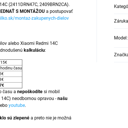
14C (
2411DRN47C, 2409BRN2CA
).
Kategó
JEDNAŤ S MONTÁŽOU
a postupovať
ilko.sk/montaz-zakupenych-dielov
Záruk
Model
:
bilov alebo Xiaomi Redmi 14C
jednodušenú
kalkuláciu
:
Značk
 15€
 hodinu času
 5€
 3€
7€
 času a
nepoškodíte
si mobil
i 14C) neodbornou opravou -
našu
lebo
youtube
.
klo sú zlepené
a preto nie je možná