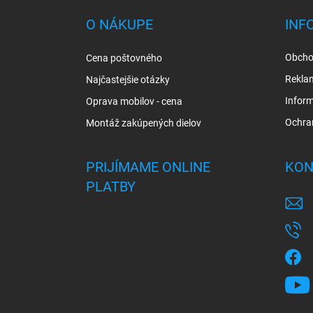
p
ä
O NÁKUPE
INF
t
i
Obcho
Cena poštovného
e
Rekla
Najčastejšie otázky
Inform
Oprava mobilov - cena
Ochra
Montáž zakúpených dielov
PRIJÍMAME ONLINE
KON
PLATBY