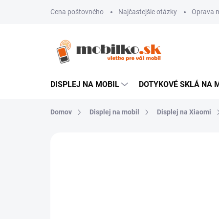
Prejsť
Cena poštovného
Najčastejšie otázky
Oprava m
na
obsah
DISPLEJ NA MOBIL
DOTYKOVÉ SKLÁ NA 
Domov
Displej na mobil
Displej na Xiaomi
Neohodnotené
Podrobnosti hodn