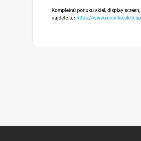
Kompletnú ponuku skiel, display screen, 
nájdete tu
:
https://www.mobilko.sk/disp
Z
á