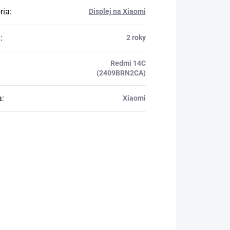
ria
:
Displej na Xiaomi
a
:
2 roky
Redmi 14C
(2409BRN2CA)
a
:
Xiaomi