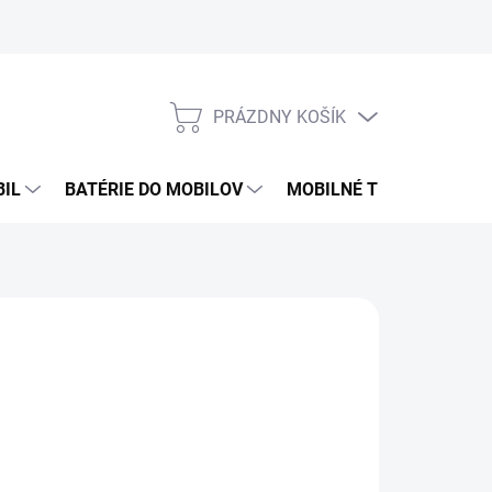
PRÁZDNY KOŠÍK
NÁKUPNÝ
KOŠÍK
BIL
BATÉRIE DO MOBILOV
MOBILNÉ TELEFÓNY
€