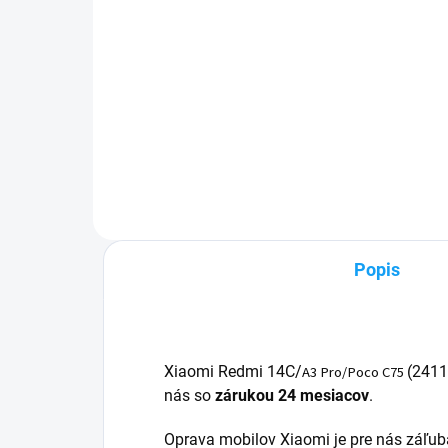
Detail
✅ Tovar skladom - posielame do
✅ Z
24h✅ Doprava pri nákupe nad
pri
60€ ZDARMA✅ Zakúpený tovar je
Zak
možné do 30 dní vrátiť✅
30 
Vynikajúca ochrana displeja pred
mob
poškodením
Popis
Xiaomi Redmi 14C/
A3 Pro/Poco C75
(
241
nás so
zárukou 24 mesiacov
.
Oprava mobilov Xiaomi je pre nás záľub