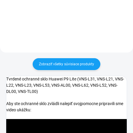
✅ Záruka 1 rok na kapacitu
✅ Záruka 24 mesiacov✅ Doprava
min. 80%✅ Doprava pri nákupe
pri nákupe nad 60€ ZDARMA✅
nad 60€ ZDARMA✅ Zakúpený
Zakúpený tovar je možné do
tovar je možné do 30 dní vrátiť✅
30 dní vrátiť✅ Tovar skladom -
Možnosť nechať zakúpený diel
odosielame ihneď po objednaní
namontovať
Zobraziť všetky súvisiace produkty
Tvrdené ochranné sklo Huawei P9 Lite (VNS-L31, VNS-L21, VNS-
L22, VNS-L23, VNS-L53, VNS-AL00, VNS-L62, VNS-L52, VNS-
DL00, VNS-TL00)
Aby ste ochranné sklo zvládli nalepiť svojpomocne pripravili sme
video ukážku: