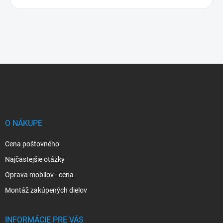
Z
á
p
ä
t
i
O NÁKUPE
e
Cena poštovného
Najčastejšie otázky
Oprava mobilov - cena
Montáž zakúpených dielov
INFORMÁCIE PRE VÁS