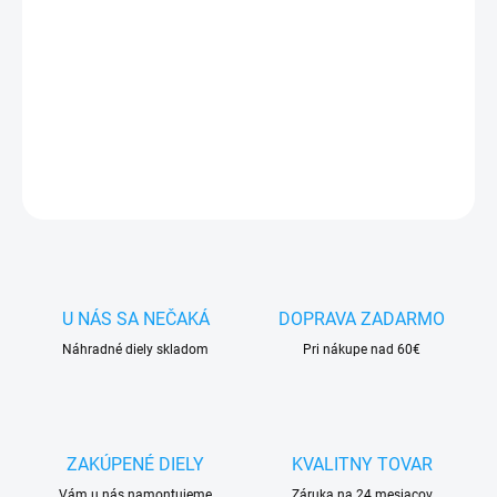
✅ Tovar
skladom -
posielame do 24h
✅ Doprava
pri nákupe
nad 60€ ZDARMA
✅
Zakúpený tovar je možné
do 30 dní vrátiť
✅ Vynikajúca
ochrana
displeja
pred poškodením
DETAILNÉ INFORMÁCIE
OPÝTAŤ SA
STRÁŽIŤ
U NÁS SA NEČAKÁ
DOPRAVA ZADARMO
Náhradné diely skladom
Pri nákupe nad 60€
ZAKÚPENÉ DIELY
KVALITNY TOVAR
Vám u nás namontujeme
Záruka na 24 mesiacov