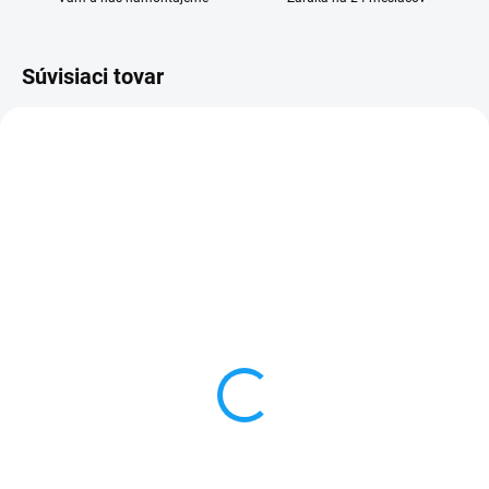
Súvisiaci tovar
SKLADOM
SKLADOM
Batéria Huawei P9 / P9
Doska nabíjania a
Lite / P10 Lite / P20 Lite
mikrofón Huawei P9 Lite
/ Honor 8 3000mAh
(VNS-L21)
11,90 €
5,60 €
Detail
Detail