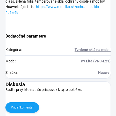
glass, sklená fólia, temperované sklá, ochrany displeja mobilov
Huawei nájdete tu:
https://www.mobilko.sk/ochranne-sklo-
huawei/
Dodatočné parametre
Kategória
:
Tvrdené sklá na mobil
Model
:
P9 Lite (VNS-L21)
Značka
:
Huawei
Diskusia
Buďte prvý, kto napíše príspevok k tejto položke.
Pridať komentár