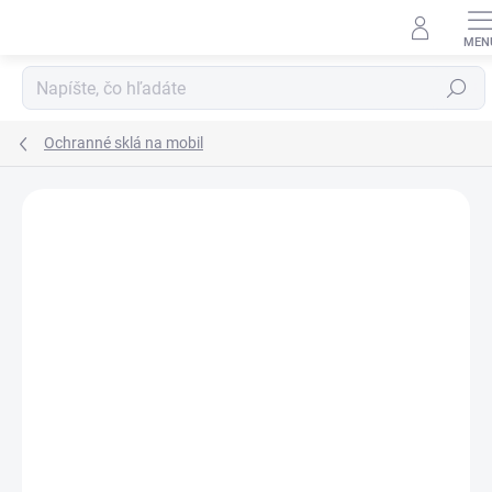
Prejsť
na
obsah
Hľadať
Ochranné sklá na mobil
Neohodnotené
Podrobnosti hodnotenia