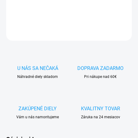
✅ Doprava
pri nákupe
nad 60€ ZDARMA
✅
Zakúpený tovar je možné
do 30 dní vrátiť
✅ Tovar
skladom
-
odosielame ihneď
po objednaní
OPÝTAŤ SA
STRÁŽIŤ
U NÁS SA NEČAKÁ
DOPRAVA ZADARMO
Náhradné diely skladom
Pri nákupe nad 60€
ZAKÚPENÉ DIELY
KVALITNY TOVAR
Vám u nás namontujeme
Záruka na 24 mesiacov