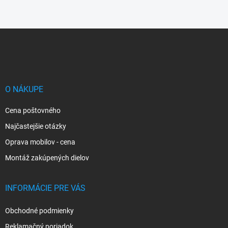
Z
á
p
ä
t
i
O NÁKUPE
e
Cena poštovného
Najčastejšie otázky
Oprava mobilov - cena
Montáž zakúpených dielov
INFORMÁCIE PRE VÁS
Obchodné podmienky
Reklamačný poriadok