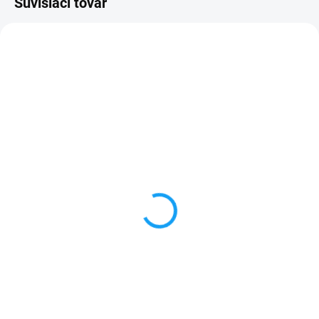
Súvisiaci tovar
VYPREDANÉ
VYPREDANÉ
Lepidlo B-7000 na
Lepidlo T-7000 na
dotykové sklá a LCD
dotykové sklá a LCD
displeje 15ml
displeje 50ml
5 €
7,50 €
Detail
Detail
✅ Doprava pri nákupe nad 60€
✅ Doprava pri nákupe nad 60€
ZDARMA✅ Zakúpený tovar je
ZDARMA✅ Zakúpený tovar je
možné do 30 dní vrátiť✅ Tovar
možné do 30 dní vrátiť✅ Tovar
skladom - odosielame ihneď po
skladom - odosielame ihneď po