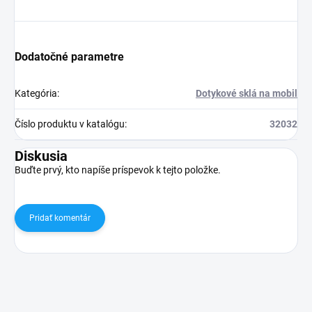
Dodatočné parametre
Kategória
:
Dotykové sklá na mobil
Číslo produktu v katalógu
:
32032
Diskusia
Buďte prvý, kto napíše príspevok k tejto položke.
Pridať komentár