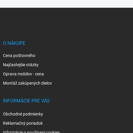
Z
á
p
ä
t
i
O NÁKUPE
e
Cena poštovného
Najčastejšie otázky
Oprava mobilov - cena
Montáž zakúpených dielov
INFORMÁCIE PRE VÁS
Obchodné podmienky
Reklamačný poriadok
Informácie o používaní cookies