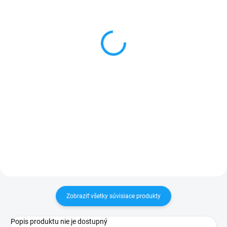
Stredový rám Samsung
Batéria Samsung Galaxy
Galaxy S5mini (SM-
S5mini (SM-G800F)
G800F)
2500mAh
1 €
9,50 €
Do košíka
Detail
✅ Záruka 24 mesiacov✅ Doprava
✅ Záruka 1 rok na kapacitu
pri nákupe nad 60€ ZDARMA✅
min. 80%✅ Doprava pri nákupe
Zakúpený tovar je možné do
nad 60€ ZDARMA✅ Zakúpený
30 dní vrátiť✅ Tovar skladom -
tovar je možné do 30 dní vrátiť✅
odosielame ihneď po objednaní
Možnosť nechať zakúpený diel
namontovať
Zobraziť všetky súvisiace produkty
Popis produktu nie je dostupný