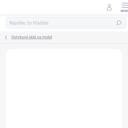
Prejsť
na
obsah
Hľadať
Dotykové sklá na mobil
Neohodnotené
Podrobnosti hodnotenia
ZNAČKA:
SAMSUNG