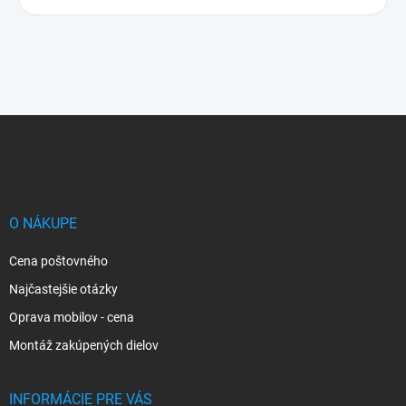
Z
á
p
ä
t
i
O NÁKUPE
e
Cena poštovného
Najčastejšie otázky
Oprava mobilov - cena
Montáž zakúpených dielov
INFORMÁCIE PRE VÁS