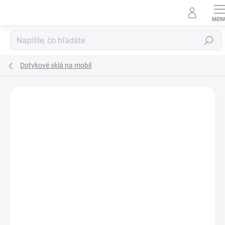
Prejsť
na
obsah
Hľadať
Dotykové sklá na mobil
Neohodnotené
Podrobnosti hodnotenia
ZNAČKA:
SAMSUNG