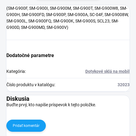
(
SM-G900F, SM-G900I, SM-G900M, SM-G900T, SM-G900W8, SM-
G900H, SM-G900FD, SM-G900P, SM-G900A, SC-04F, SM-G9008W,
SM-G900L, SM-G900FQ, SM-G900K, SM-G900S, SCL23, SM-
G900D, SM-G900MD, SM-G900V
)
Dodatočné parametre
Kategória
:
Dotykové sklá na mobil
Číslo produktu v katalógu
:
32023
Diskusia
Buďte prvý, kto napíše príspevok k tejto položke.
Pridať komentár