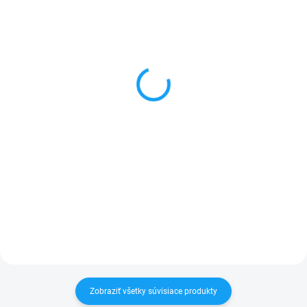
SKLADOM
SKLADOM
Ochranné sklo Samsung
Batéria Samsung Galaxy
Galaxy S5 (SM-G900F)
S5 (SM-G900F)
2800mAh
1 €
11,50 €
Do košíka
Do košíka
✅ Tovar skladom - posielame do
24h✅ Doprava pri nákupe nad
✅ Záruka 1 rok na kapacitu
60€ ZDARMA✅ Zakúpený tovar je
min. 80%✅ Doprava pri nákupe
možné do 30 dní vrátiť✅
nad 60€ ZDARMA✅ Zakúpený
Vynikajúca ochrana displeja pred
tovar je možné do 30 dní vrátiť✅
poškodením
Možnosť nechať zakúpený diel
namontovať
Zobraziť všetky súvisiace produkty