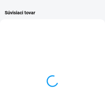
Súvisiaci tovar
SKLADOM
SKLADOM
Huawei P9 (EVA-L09)
Ochranné sklo Huawei
displej lcd + dotykové
P9 (EVA-L09)
sklo čierna
1 €
24,90 €
Do košíka
Detail
✅ Tovar skladom - posielame do
24h✅ Doprava pri nákupe nad
✅ Záruka 24 mesiacov✅ Doprava