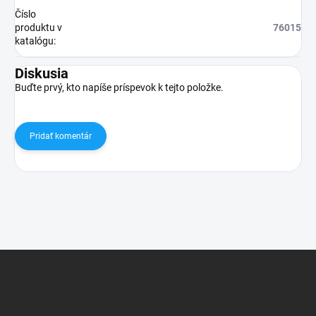
Číslo
produktu v
76015
katalógu
:
Diskusia
Buďte prvý, kto napíše príspevok k tejto položke.
Pridať komentár
Z
á
p
ä