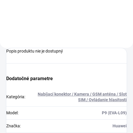
60€ ZDARMA✅ Zakúpený tovar je
pri nákupe nad 60€ ZDARMA✅
možné do 30 dní vrátiť✅
Zakúpený tovar je možné do
Vynikajúca ochrana displeja pred
30 dní vrátiť✅ Možnosť nechať
poškodením
zakúpený diel namontovať
Popis produktu nie je dostupný
Dodatočné parametre
Nabíjací konektor / Kamera / GSM anténa / Slot
Kategória
:
SIM / Ovládanie hlasitosti
Model
:
P9 (EVA-L09)
Značka
:
Huawei