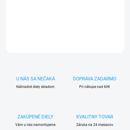
✅
Záruka 24 mesiacov
✅ Doprava
pri nákupe
nad 60€ ZDARMA
✅
Zakúpený tovar je možné
do 30 dní vrátiť
✅ Možnosť
nechať
zakúpený diel
namontovať
OPÝTAŤ SA
STRÁŽIŤ
U NÁS SA NEČAKÁ
DOPRAVA ZADARMO
Náhradné diely skladom
Pri nákupe nad 60€
ZAKÚPENÉ DIELY
KVALITNY TOVAR
Vám u nás namontujeme
Záruka na 24 mesiacov