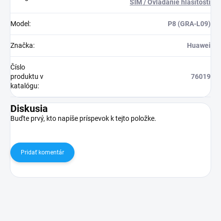
SIM / Ovládanie hlasitosti
Model
:
P8 (GRA-L09)
Značka
:
Huawei
Číslo
produktu v
76019
katalógu
:
Diskusia
Buďte prvý, kto napíše príspevok k tejto položke.
Pridať komentár