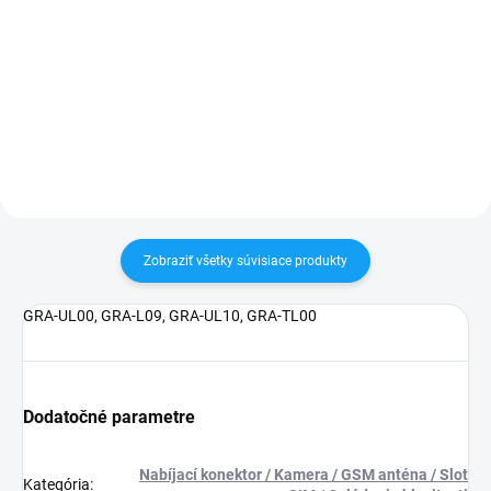
✅ Tovar skladom - posielame do
✅ Záruka 1 rok na kapacitu
24h✅ Doprava pri nákupe nad
min. 80%✅ Doprava pri nákupe
60€ ZDARMA✅ Zakúpený tovar je
nad 60€ ZDARMA✅ Zakúpený
možné do 30 dní vrátiť✅
tovar je možné do 30 dní vrátiť✅
Vynikajúca ochrana displeja pred
Možnosť nechať zakúpený diel
poškodením
namontovať
Zobraziť všetky súvisiace produkty
GRA-UL00, GRA-L09, GRA-UL10, GRA-TL00
Dodatočné parametre
Nabíjací konektor / Kamera / GSM anténa / Slot
Kategória
: