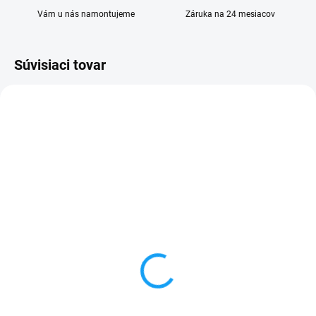
Vám u nás namontujeme
Záruka na 24 mesiacov
Súvisiaci tovar
SKLADOM
SKLADOM
Ochranné sklo Huawei
Batéria Huawei P8 (GRA-
P8 (GRA-L09)
L09) 2600mAh
1 €
8,90 €
Do košíka
Detail