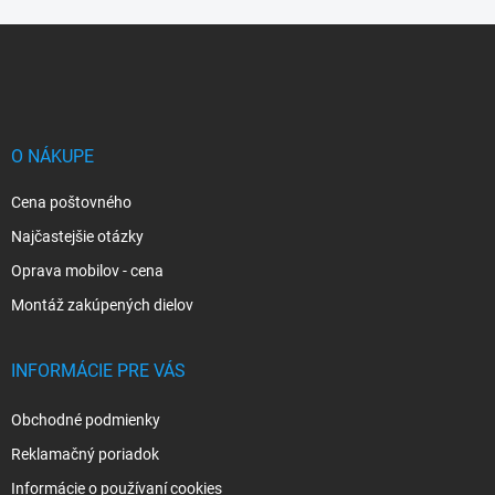
Z
á
p
ä
t
i
O NÁKUPE
e
Cena poštovného
Najčastejšie otázky
Oprava mobilov - cena
Montáž zakúpených dielov
INFORMÁCIE PRE VÁS
Obchodné podmienky
Reklamačný poriadok
Informácie o používaní cookies