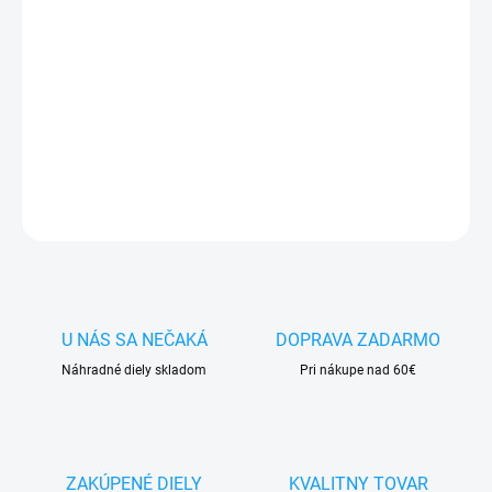
✅
Záruka 24 mesiacov
✅ Doprava
pri nákupe
nad 60€ ZDARMA
✅
Zakúpený tovar je možné
do 30 dní vrátiť
✅ Možnosť
nechať
zakúpený diel
namontovať
DETAILNÉ INFORMÁCIE
OPÝTAŤ SA
STRÁŽIŤ
U NÁS SA NEČAKÁ
DOPRAVA ZADARMO
Náhradné diely skladom
Pri nákupe nad 60€
ZAKÚPENÉ DIELY
KVALITNY TOVAR