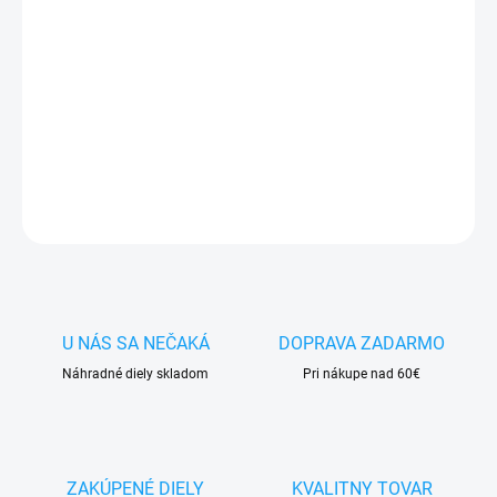
✅
Záruka 24 mesiacov
✅ Doprava
pri nákupe
nad 60€ ZDARMA
✅
Zakúpený tovar je možné
do 30 dní vrátiť
✅ Možnosť
nechať
zakúpený diel
namontovať
DETAILNÉ INFORMÁCIE
OPÝTAŤ SA
STRÁŽIŤ
U NÁS SA NEČAKÁ
DOPRAVA ZADARMO
Náhradné diely skladom
Pri nákupe nad 60€
ZAKÚPENÉ DIELY
KVALITNY TOVAR