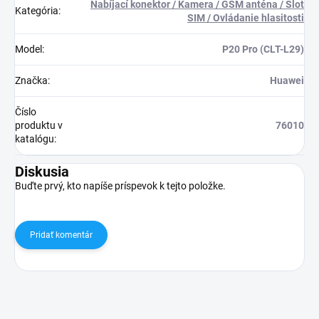
Nabíjací konektor / Kamera / GSM anténa / Slot
Kategória
:
SIM / Ovládanie hlasitosti
Model
:
P20 Pro (CLT-L29)
Značka
:
Huawei
Číslo
produktu v
76010
katalógu
:
Diskusia
Buďte prvý, kto napíše príspevok k tejto položke.
Pridať komentár