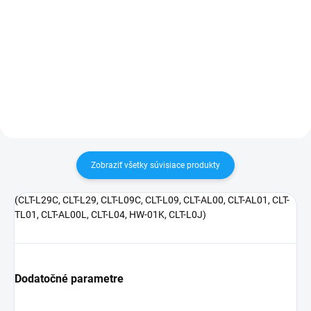
✅ Záruka 24 mesiacov✅ Doprava
pri nákupe nad 60€ ZDARMA✅
✅ Záruka 24 mesiacov✅ Doprava
Zakúpený tovar je možné do
pri nákupe nad 60€ ZDARMA✅
30 dní vrátiť✅ Možnosť nechať
Zakúpený tovar je možné do
zakúpený diel namontovať
30 dní vrátiť✅ Možnosť nechať
zakúpený diel namontovať
Zobraziť všetky súvisiace produkty
(CLT-L29C, CLT-L29, CLT-L09C, CLT-L09, CLT-AL00, CLT-AL01, CLT-
TL01, CLT-AL00L, CLT-L04, HW-01K, CLT-L0J)
Dodatočné parametre