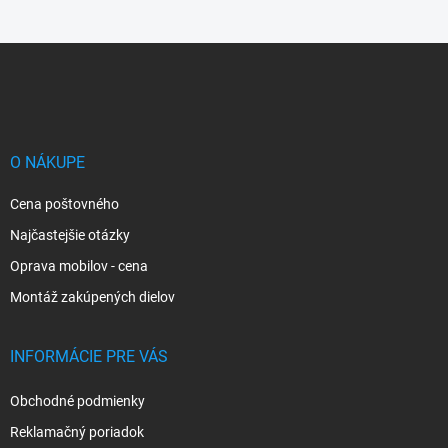
Z
á
p
ä
t
i
O NÁKUPE
e
Cena poštovného
Najčastejšie otázky
Oprava mobilov - cena
Montáž zakúpených dielov
INFORMÁCIE PRE VÁS
Obchodné podmienky
Reklamačný poriadok