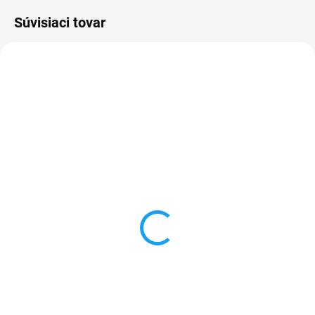
Súvisiaci tovar
SKLADOM
SKLADOM
Gumené puzdro HTC
HTC Windows 8X displej
Windows 8X čierne
lcd + dotykové sklo +
obal ZDARMA
1 €
3,50 €
Do košíka
Detail
✅ Záruka 24 mesiacov✅ Doprava
pri nákupe nad 60€ ZDARMA✅
✅ Záruka 24 mesiacov✅ Doprava
Zakúpený tovar je možné do
pri nákupe nad 60€ ZDARMA✅