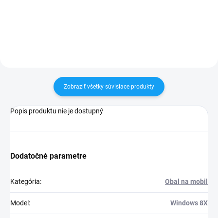
30 dní vrátiť✅ Perfektná ochrana
Zakúpený tovar je možné do
mobilu pred poškodením
30 dní vrátiť✅ Možnosť nechať
zakúpený diel namontovať
Zobraziť všetky súvisiace produkty
Popis produktu nie je dostupný
Dodatočné parametre
Kategória
:
Obal na mobil
Model
:
Windows 8X