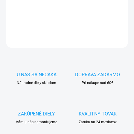
✅
Záruka 24 mesiacov
✅ Doprava
pri nákupe
nad 60€ ZDARMA
✅
Zakúpený tovar je možné
do 30 dní vrátiť
✅ Perfektná
ochrana
mobilu
pred poškodením
OPÝTAŤ SA
STRÁŽIŤ
U NÁS SA NEČAKÁ
DOPRAVA ZADARMO
Náhradné diely skladom
Pri nákupe nad 60€
ZAKÚPENÉ DIELY
KVALITNY TOVAR
Vám u nás namontujeme
Záruka na 24 mesiacov