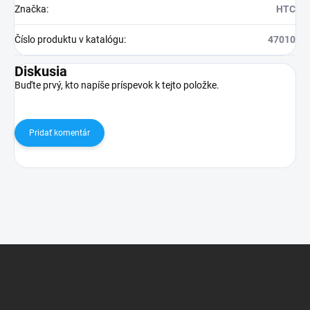
Značka
:
HTC
Číslo produktu v katalógu
:
47010
Diskusia
Buďte prvý, kto napíše príspevok k tejto položke.
Pridať komentár
Z
á
p
ä